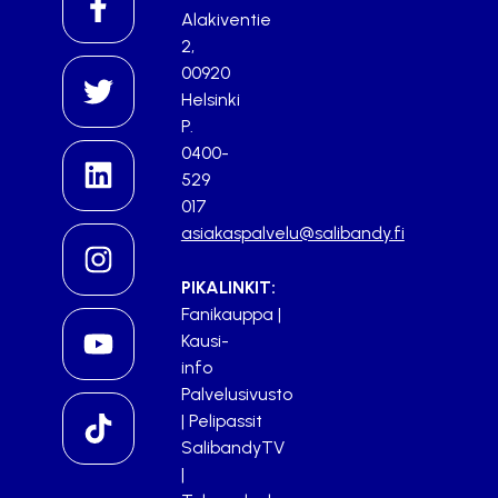
Alakiventie
2,
00920
Helsinki
P.
0400-
529
017
asiakaspalvelu@salibandy.fi
PIKALINKIT:
Fanikauppa
|
Kausi-
info
Palvelusivusto
|
Pelipassit
SalibandyTV
|