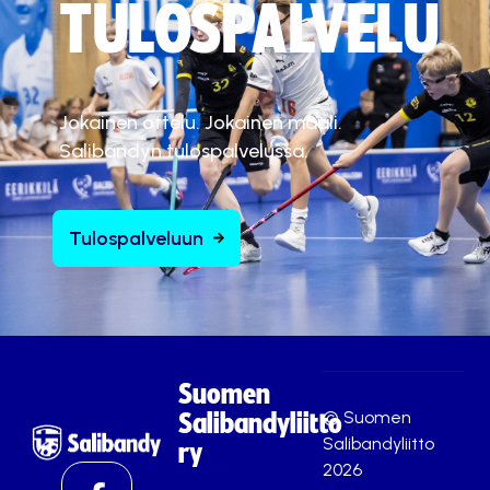
TULOSPALVELU
Jokainen ottelu. Jokainen maali.
Salibandyn tulospalvelussa.
Tulospalveluun
Suomen
© Suomen
Salibandyliitto
Salibandyliitto
ry
2026