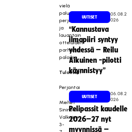
vielä
paluu
05.08.2
UUTISET
026
perjantain
ja
“Kannustava
lauantain
ilmapiiri syntyy
otteluiden
yhdessä – Reilu
parhaisiin
paloihin.
Aikuinen -pilotti
käynnistyy”
Tulokset:
Perjantai
06.08.2
UUTISET
026
Miehet
Pelipassit kaudelle
Sininen–
Valkoinen
2026–27 nyt
3-
myynnissä –
7