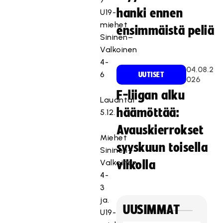
hanki ennen
U19-
T
miehet
ensimmäistä peliä
ä
Sininen–
m
Valkoinen
ä
4-
04.08.2
s
6
UUTISET
026
i
s
F-liigan alku
Lauantai
ä
häämöttää:
5.12.
l
t
Avauskierrokset
Miehet
ö
syyskuun toisella
Sininen–
o
n
Valkoinen
viikolla
e
4-
s
3
t
ja.
e
UUSIMMAT
U19-
t