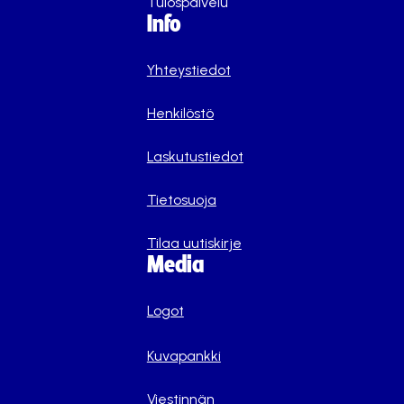
Tulospalvelu
Info
Yhteystiedot
Henkilöstö
Laskutustiedot
Tietosuoja
Tilaa uutiskirje
Media
Logot
Kuvapankki
Viestinnän