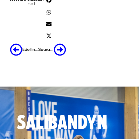
i
set
t
ä
.
Hyväksy markkinointievästeet
Edellinen
Seuraava
SALIBANDYN