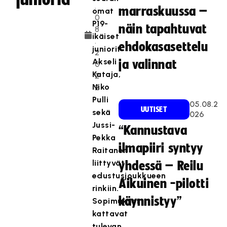
.
marraskuussa –
omat
0
P19-
näin tapahtuvat
8
ikäiset
.
ehdokasasettelu
juniorit
2
Akseli
ja valinnat
0
Kataja,
2
Niko
2
Pulli
05.08.2
UUTISET
sekä
026
Jussi-
“Kannustava
Pekka
ilmapiiri syntyy
Raitanen
liittyvät
yhdessä – Reilu
edustusjoukkueen
Aikuinen -pilotti
rinkiin.
käynnistyy”
Sopimukset
kattavat
tulevan