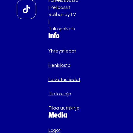
Palvelusivusto
|
Pelipassit
SalibandyTV
|
Tulospalvelu
Info
Yhteystiedot
Henkilöstö
Laskutustiedot
Tietosuoja
Tilaa uutiskirje
Media
Logot