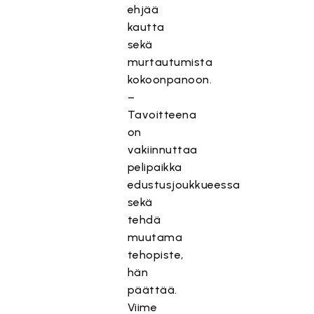
ehjää
kautta
sekä
murtautumista
kokoonpanoon.
–
Tavoitteena
on
vakiinnuttaa
pelipaikka
edustusjoukkueessa
sekä
tehdä
muutama
tehopiste,
hän
päättää.
Viime