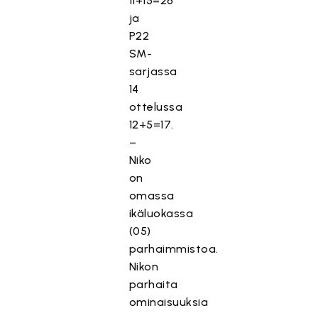
11+15=26
ja
P22
SM-
sarjassa
14
ottelussa
12+5=17.
–
Niko
on
omassa
ikäluokassa
(05)
parhaimmistoa.
Nikon
parhaita
ominaisuuksia