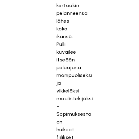
kertookin
pelanneensa
lähes
koko
ikänsä.
Pulli
kuvailee
itseään
pelaajana
monipuoliseksi
ja
vikkeläksi
maalintekijäksi.
–
Sopimuksesta
on
huikeat
fiilikset.