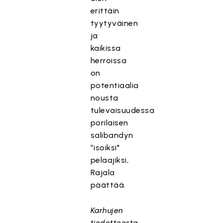
erittäin
tyytyväinen
ja
kaikissa
herroissa
on
potentiaalia
nousta
tulevaisuudessa
porilaisen
salibandyn
”isoiksi"
pelaajiksi,
Rajala
päättää.
Karhujen
tiedotteesta