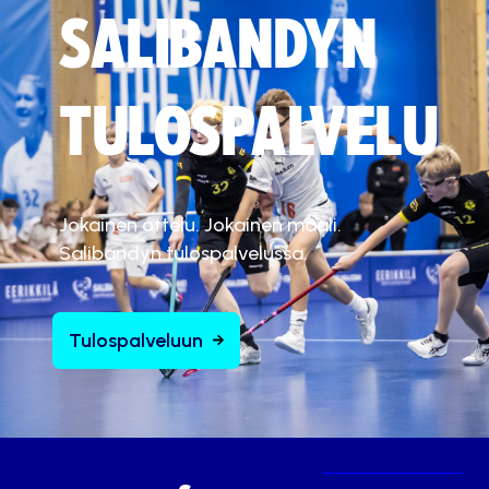
SALIBANDYN
TULOSPALVELU
Jokainen ottelu. Jokainen maali.
Salibandyn tulospalvelussa.
Tulospalveluun