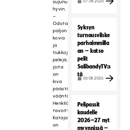
07.08.2026
sujunut
hyvin.
–
Odotan
Syksyn
paljon
turnausvilske
kovia
parhaimmilla
ja
an – katso
tiukkoja
pelit
pelejä,
SalibandyTV:s
joita
tä
on
06.08.2026
kiva
päästä
vääntämään.
Henkilökohtaisena
Pelipassit
tavoitteena
kaudelle
Katajalla
2026–27 nyt
on
myynnissä –