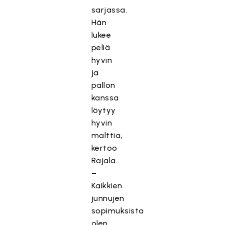
sarjassa.
Hän
lukee
peliä
hyvin
ja
pallon
kanssa
löytyy
hyvin
malttia,
kertoo
Rajala.
–
Kaikkien
junnujen
sopimuksista
olen