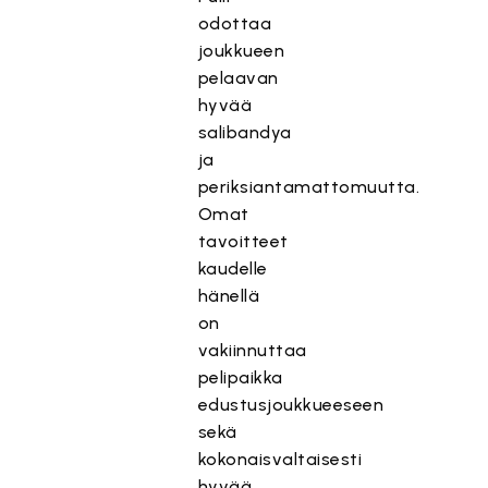
odottaa
joukkueen
pelaavan
hyvää
salibandya
ja
periksiantamattomuutta.
Omat
tavoitteet
kaudelle
hänellä
on
vakiinnuttaa
pelipaikka
edustusjoukkueeseen
sekä
kokonaisvaltaisesti
hyvää