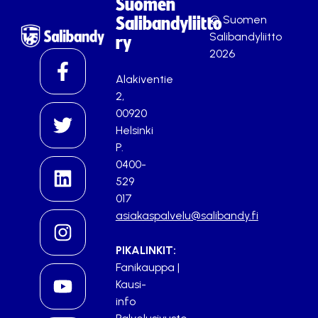
Suomen
© Suomen
Salibandyliitto
Salibandyliitto
ry
2026
Alakiventie
2,
00920
Helsinki
P.
0400-
529
017
asiakaspalvelu@salibandy.fi
PIKALINKIT:
Fanikauppa
|
Kausi-
info