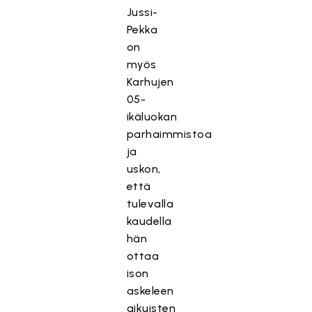
Jussi-
Pekka
on
myös
Karhujen
05-
ikäluokan
parhaimmistoa
ja
uskon,
että
tulevalla
kaudella
hän
ottaa
ison
askeleen
aikuisten