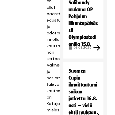
on
Salibandy
ollut
mukana OP
päästä
Pohjolan
edustukseen
liikuntapäiväs
ja
sä
odotan
Olympiastadi
innolla
onilla 15.8.
kautta,
08.08.2026
hän
kertoo.
Valmistautuminen
Suomen
ja
Cupin
harjoittelu
tulevaan
ilmoittautumi
kauteen
saikaa
on
jatkettu 16.8.
Katajan
asti – vielä
mielestä
ehtii mukaan