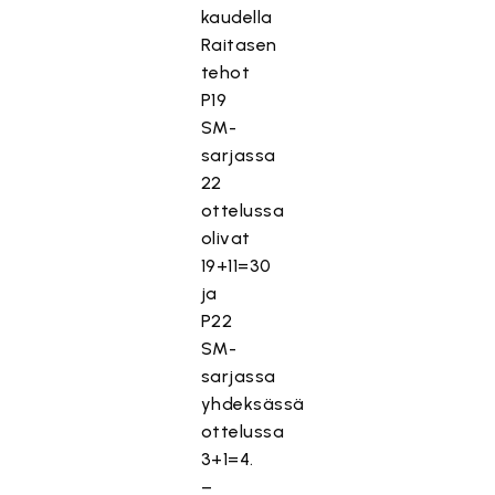
kaudella
Raitasen
tehot
P19
SM-
sarjassa
22
ottelussa
olivat
19+11=30
ja
P22
SM-
sarjassa
yhdeksässä
ottelussa
3+1=4.
–