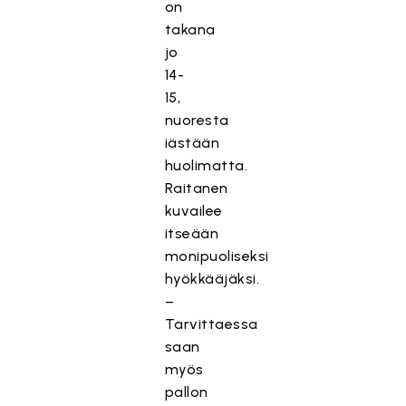
on
takana
jo
14-
15,
nuoresta
iästään
huolimatta.
Raitanen
kuvailee
itseään
monipuoliseksi
hyökkääjäksi.
–
Tarvittaessa
saan
myös
pallon