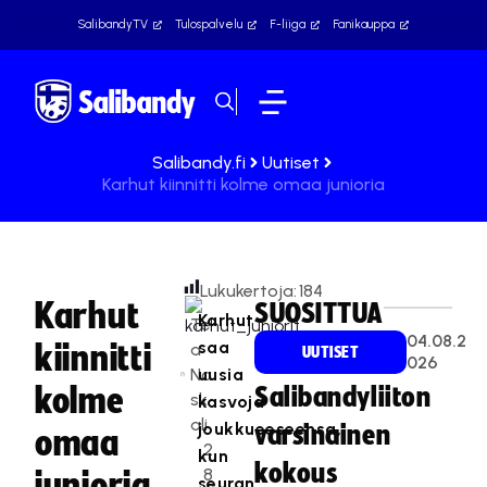
SalibandyTV
Tulospalvelu
F-liiga
Fanikauppa
Salibandy.fi
Uutiset
Karhut kiinnitti kolme omaa junioria
Lukukertoja:
184
Karhut
SUOSITTUA
Karhut
Te
04.08.2
saa
kiinnitti
a
UUTISET
026
Na
uusia
kolme
Salibandyliiton
sk
kasvoja
ali
joukkueeseensa,
varsinainen
omaa
2
kun
kokous
8
junioria
seuran