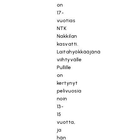
on
17-
vuotias
NTK
Nakkilan
kasvatti.
Laitahyökkääjänä
viihtyvälle
Pullille
on
kertynyt
pelivuosia
noin
13-
15
vuotta,
ja
hän