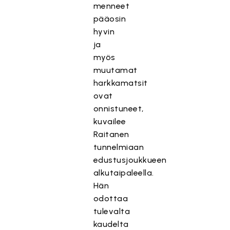
menneet
pääosin
hyvin
ja
myös
muutamat
harkkamatsit
ovat
onnistuneet,
kuvailee
Raitanen
tunnelmiaan
edustusjoukkueen
alkutaipaleella.
Hän
odottaa
tulevalta
kaudelta