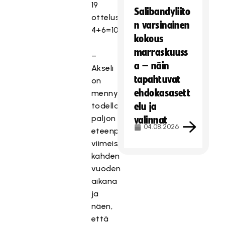
19
Salibandyliito
ottelussa
n varsinainen
4+6=10.
kokous
marraskuuss
–
a – näin
Akseli
tapahtuvat
on
ehdokasasett
mennyt
todella
elu ja
paljon
valinnat
04.08.2026
eteenpäin
viimeisen
kahden
vuoden
aikana
ja
näen,
että