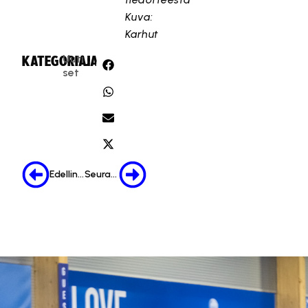
Kuva:
Karhut
Uuti
KATEGORIA:
JAA:
set
Edellinen
Seuraava