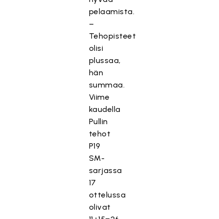
pelaamista.
–
Tehopisteet
olisi
plussaa,
hän
summaa.
Viime
kaudella
Pullin
tehot
P19
SM-
sarjassa
17
ottelussa
olivat