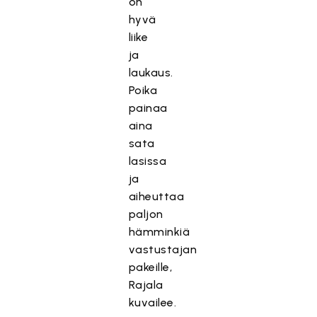
on
hyvä
liike
ja
laukaus.
Poika
painaa
aina
sata
lasissa
ja
aiheuttaa
paljon
hämminkiä
vastustajan
pakeille,
Rajala
kuvailee.