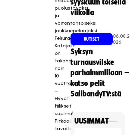
itseään
syyskuun toisella
puolustavaksi
viikolla
ja
voitontahtoiseksi
joukkuepelaajaksi.
06.08.2
Peliuraa
UUTISET
026
Katajalla
Syksyn
on
takana
turnausvilske
noin
parhaimmillaan –
10
katso pelit
vuotta.
–
SalibandyTV:stä
Hyvät
fiilikset
sopimuksesta.
UUSIMMAT
Pitkäaikainen
tavoite