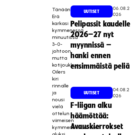
06.08.2
Tänään
UUTISET
026
Erä
Pelipassit kaudelle
karkasi
kymmenessä
2026–27 nyt
minuutissa
myynnissä –
3-0-
johtoon,
hanki ennen
mutta
kotijoukkue
ensimmäistä peliä
Oilers
kiri
rinnalle
04.08.2
ja
UUTISET
026
nousi
F-liigan alku
vielä
ottelun
häämöttää:
viimeisen
Avauskierrokset
kymmenminuuttisen
aluksi