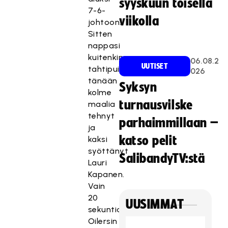
syyskuun toisella
7-6-
viikolla
johtoon.
Sitten
nappasi
kuitenkin
06.08.2
UUTISET
tahtipuikon
026
tänään
Syksyn
kolme
turnausvilske
maalia
tehnyt
parhaimmillaan –
ja
katso pelit
kaksi
syöttänyt
SalibandyTV:stä
Lauri
Kapanen.
Vain
20
UUSIMMAT
sekuntia
Oilersin