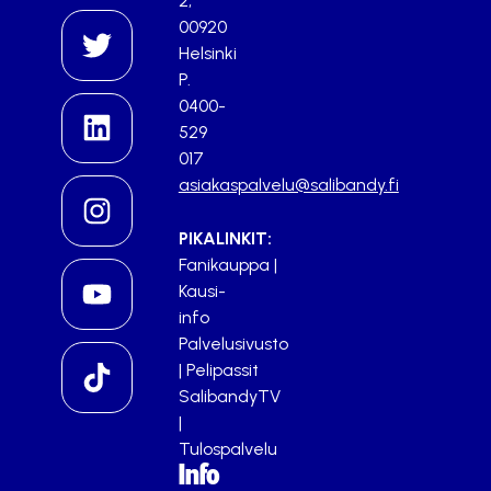
2,
00920
Helsinki
P.
0400-
529
017
asiakaspalvelu@salibandy.fi
PIKALINKIT:
Fanikauppa
|
Kausi-
info
Palvelusivusto
|
Pelipassit
SalibandyTV
|
Tulospalvelu
Info