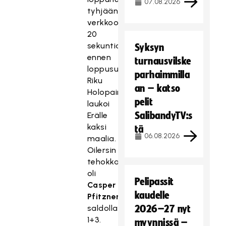
07.08.2026
tyhjään
verkkoon
20
sekuntia
Syksyn
ennen
turnausvilske
loppusummeria.
parhaimmilla
Riku
an – katso
Holopainen
pelit
laukoi
SalibandyTV:s
Erälle
kaksi
tä
06.08.2026
maalia.
Oilersin
tehokkain
oli
Pelipassit
Casper
kaudelle
Pfitzner
saldolla
2026–27 nyt
1+3.
myynnissä –