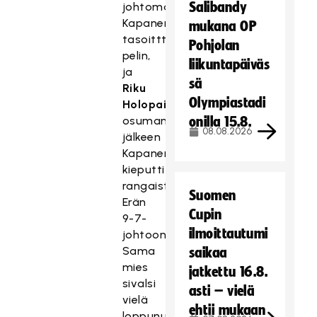
Salibandy
johtomaalista
Kapanen
mukana OP
tasoittti
Pohjolan
pelin,
liikuntapäiväs
ja
sä
Riku
Olympiastadi
Holopaisen
osuman
onilla 15.8.
08.08.2026
jälkeen
Kapanen
kieputti
rangaistuslaukauksesta
Suomen
Erän
Cupin
9-7-
ilmoittautumi
johtoon.
Sama
saikaa
mies
jatkettu 16.8.
sivalsi
asti – vielä
vielä
ehtii mukaan
loppunumerot