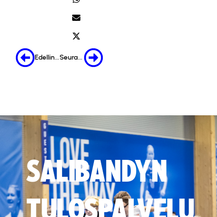
Edellinen
Seuraava
SALIBANDYN
TULOSPALVELU