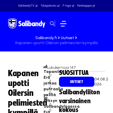
SalibandyTV
Tulospalvelu
F-liiga
Fanikauppa
Salibandy.fi
Uutiset
Kapanen upotti Oilersin pelimiesten kympillä
Lukukertoja:
147
Kapanen
Tapanilan
SUOSITTUA
0
Erä
04.08.2
upotti
2
UUTISET
jatkaa
026
.1
puhtaalla
Oilersin
Salibandyliiton
0
pelillä
.
varsinainen
syksyn
pelimiesten
2
Salibandyliigassa.
kokous
0
kympillä
Erä