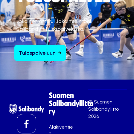
Jokainen ottelu. Jokainen maali.
Salibandyn tulospalvelussa.
Tulospalveluun
Suomen
© Suomen
Salibandyliitto
Salibandyliitto
ry
2026
Alakiventie