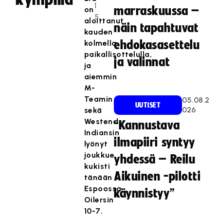
1
marraskuussa –
on
5
aloittanut
näin tapahtuvat
kauden
kolmella
ehdokasasettelu
paikallisottelulla,
ja valinnat
ja
aiemmin
M-
Teamin
05.08.2
UUTISET
026
sekä
Westend
“Kannustava
Indiansin
ilmapiiri syntyy
lyönyt
joukkue
yhdessä – Reilu
kukisti
Aikuinen -pilotti
tänään
Espoossa
käynnistyy”
Oilersin
10-7.