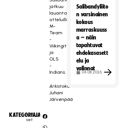
Salibandyliito
jatkuu
lauantaina
n varsinainen
otteluilla
kokous
M-
marraskuuss
Team
a – näin
-
tapahtuvat
Viikingit
ja
ehdokasasett
OLS
elu ja
-
valinnat
Indians.
04.08.2026
Arkistokuva:
Juhani
Järvenpää
Uuti
KATEGORIA:
JAA:
set