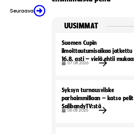
Seuraava
UUSIMMAT
Suomen Cupin
ilmoittautumisaikaa jatkettu
16.8. asti – vielä ehtii muka
07.08.2026
Syksyn turnausvilske
parhaimmillaan – katso pelit
SalibandyTV:stä
06.08.2026