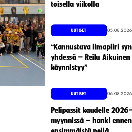
toisella viikolla
05.08.2026
UUTISET
“Kannustava ilmapiiri sy
yhdessä – Reilu Aikuinen 
käynnistyy”
06.08.2026
UUTISET
Pelipassit kaudelle 2026
myynnissä – hanki ennen
ensimmäistä peliä