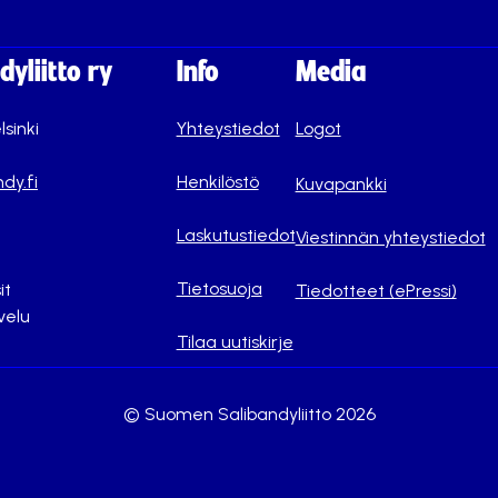
yliitto ry
Info
Media
lsinki
Yhteystiedot
Logot
dy.fi
Henkilöstö
Kuvapankki
Laskutustiedot
Viestinnän yhteystiedot
Tietosuoja
it
Tiedotteet (ePressi)
velu
Tilaa uutiskirje
© Suomen Salibandyliitto 2026