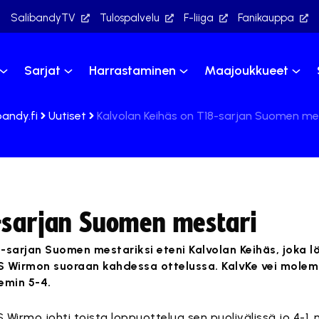
SalibandyTV
Tulospalvelu
F-liiga
Fanikauppa
Sarjat
Harrastaminen
Maajoukkueet
bandy.fi
Uutiset
Kalvolan Keihäs on T18-sarjan Suomen me
-sarjan Suomen mestari
-sarjan Suomen mestariksi eteni Kalvolan Keihäs, joka lö
S Wirmon suoraan kahdessa ottelussa. KalvKe vei mole
emin 5-4.
 Wirmo johti toista loppuottelua sen puolivälissä jo 4-1