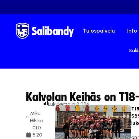
Tulospalvelu
Info
Sali
Kalvolan Keihäs on T18
Lukukertoja:
2 024
T18
Mika
SB
Hilska
luk
01.0
5.20
SBS