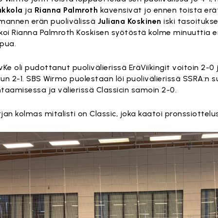
akkola
ja
Rianna Palmroth
kavensivat jo ennen toista erä
mannen erän puolivälissä
Juliana Koskinen
iski tasoituks
koi Rianna Palmroth Koskisen syötöstä kolme minuuttia 
pua.
vKe oli pudottanut puolivälierissä EräViikingit voitoin 2-0 
un 2-1. SBS Wirmo puolestaan löi puolivälierissä SSRA:n
taamisessa ja välierissä Classicin samoin 2-0.
jan kolmas mitalisti on Classic, joka kaatoi pronssiottel