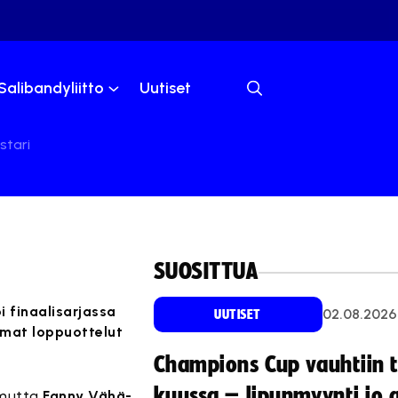
Salibandyliitto
Uutiset
stari
SUOSITTUA
i finaalisarjassa
02.08.2026
UUTISET
mmat loppuottelut
Champions Cup vauhtiin 
kuussa – lipunmyynti jo 
, mutta
Fanny Vähä-