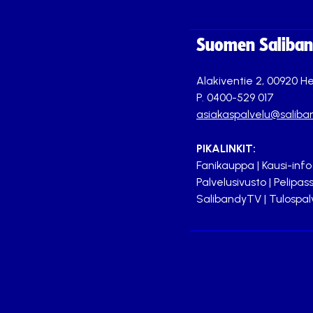
Suomen Saliband
Alakiventie 2, 00920 He
P. 0400-529 017
asiakaspalvelu@saliban
PIKALINKIT:
Fanikauppa
|
Kausi-info
Palvelusivusto
|
Pelipass
SalibandyTV
|
Tulospal