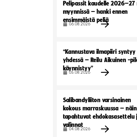
Pelipassit kaudelle 2026–27
myynnissä – hanki ennen
ensimmäistä peliä
06.08.2026
“Kannustava ilmapiiri syntyy
yhdessä – Reilu Aikuinen -pil
käynnistyy”
05.08.2026
Salibandyliiton varsinainen
kokous marraskuussa – näin
tapahtuvat ehdokasasettelu 
valinnat
04.08.2026