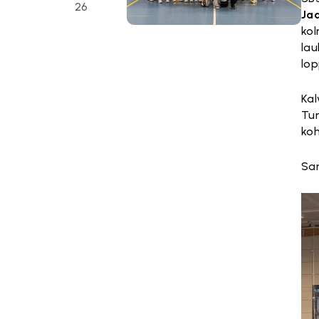
26
Ja
kol
lau
lop
Kal
Tur
koh
Sar