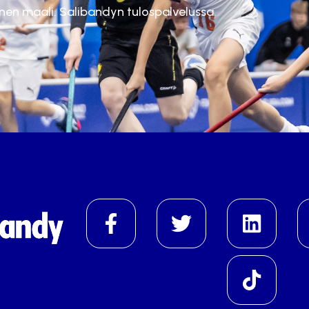
inen maali. Salibandyn tulospalvelussa.