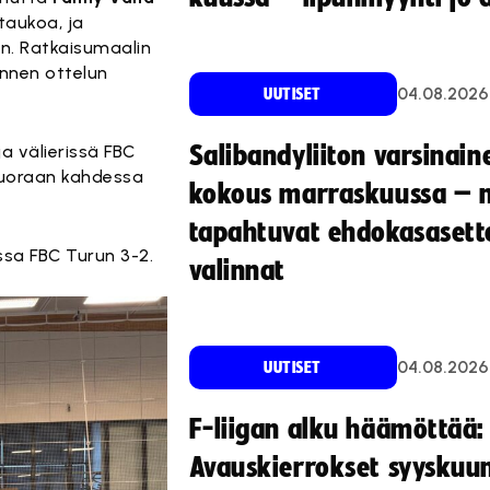
taukoa, ja
en. Ratkaisumaalin
ennen ottelun
04.08.2026
UUTISET
ja välierissä FBC
Salibandyliiton varsinain
 suoraan kahdessa
kokous marraskuussa – 
tapahtuvat ehdokasasette
ussa FBC Turun 3-2.
valinnat
04.08.2026
UUTISET
F-liigan alku häämöttää:
Avauskierrokset syyskuu