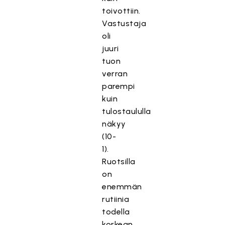
toivottiin.
Vastustaja
oli
juuri
tuon
verran
parempi
kuin
tulostaululla
näkyy
(10-
1).
Ruotsilla
on
enemmän
rutiinia
todella
korkean