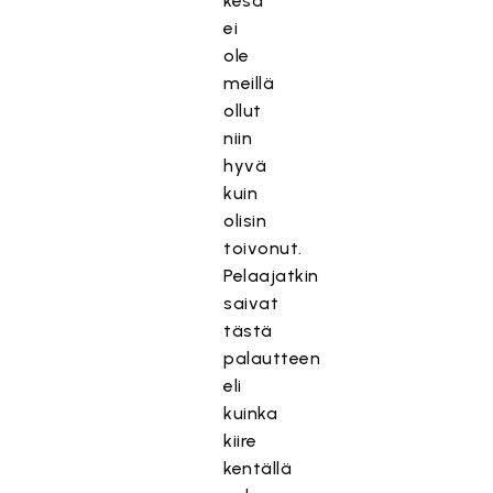
kesä
ei
ole
meillä
ollut
niin
hyvä
kuin
olisin
toivonut.
Pelaajatkin
saivat
tästä
palautteen
eli
kuinka
kiire
kentällä