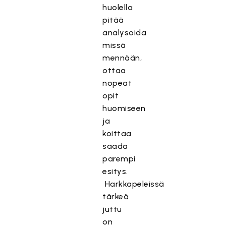
huolella
pitää
analysoida
missä
mennään,
ottaa
nopeat
opit
huomiseen
ja
koittaa
saada
parempi
esitys.
Harkkapeleissä
tärkeä
juttu
on