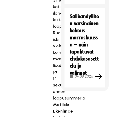
Siihen
kotijoukkueen
ilonaiheet
Salibandyliito
kuitenkin
n varsinainen
loppuivat.
kokous
Ruotsi
marraskuuss
iski
a – näin
vielä
tapahtuvat
kolme
ehdokasasett
maalia
lisää,
elu ja
ja
valinnat
04.08.2026
14
sekuntia
ennen
loppusummeria
Matilde
Ekenlinde