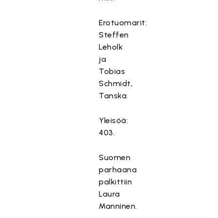
s
ä
Erotuomarit:
l
Steffen
t
Leholk
ö
ja
o
Tobias
n
e
Schmidt,
s
Tanska.
t
e
Yleisöä:
t
403.
t
y
Suomen
,
parhaana
k
palkittiin
o
Laura
s
k
Manninen.
a