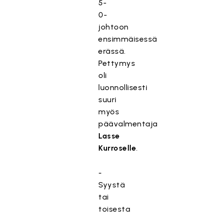
5-
0-
johtoon
ensimmäisessä
erässä.
Pettymys
oli
luonnollisesti
suuri
myös
päävalmentaja
Lasse
Kurroselle
.
-
Syystä
tai
toisesta