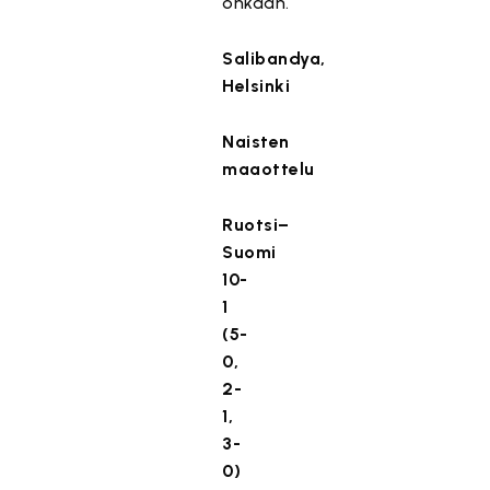
onkaan.
Salibandya,
Helsinki
Naisten
maaottelu
Ruotsi–
Suomi
10-
1
(5-
0,
2-
1,
3-
0)