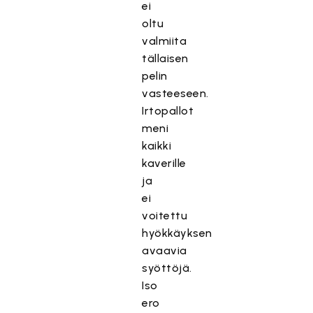
ei
oltu
valmiita
tällaisen
pelin
vasteeseen.
Irtopallot
meni
kaikki
kaverille
ja
ei
voitettu
hyökkäyksen
avaavia
syöttöjä.
Iso
ero