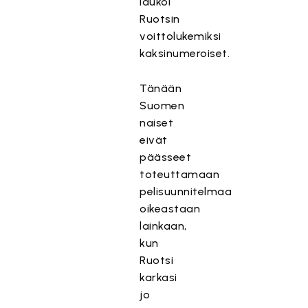
laukoi
Ruotsin
voittolukemiksi
kaksinumeroiset.
Tänään
Suomen
naiset
eivät
päässeet
toteuttamaan
pelisuunnitelmaa
oikeastaan
lainkaan,
kun
Ruotsi
karkasi
jo