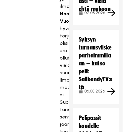
asti – vielä
ilman
ehtii mukaan
07.08.2026
Noora
Vuorelan
hyviä
torjuntoja
Syksyn
olisi
turnausvilske
ero
parhaimmilla
ollut
an – katso
vielä
pelit
suurempi.
SalibandyTV:s
Ilman
tä
maalia
06.08.2026
ei
Suomi
tänään
sentään
Pelipassit
jäänyt,
kaudelle
kun