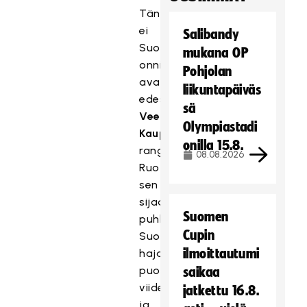
Tänään
ei
Salibandy
Suomelta
mukana OP
onnistunut
Pohjolan
avauserässä
liikuntapäiväs
edes
sä
Veera
Olympiastadi
Kaupin
onilla 15.8.
rangaistuslaukaus.
08.08.2026
Ruotsi
sen
sijaan
Suomen
puhkoi
Cupin
Suomen
ilmoittautumi
hajanaisen
puolustuksen
saikaa
viidesti,
jatkettu 16.8.
ja