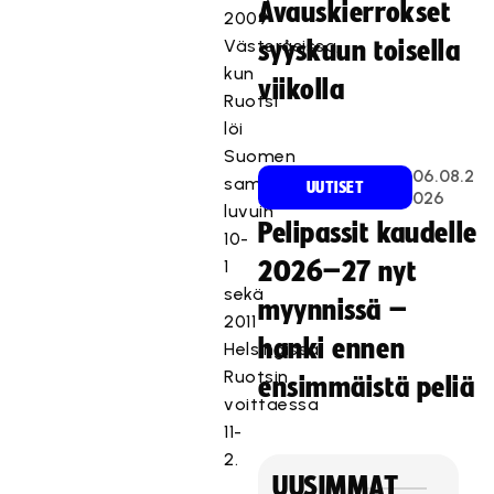
Avauskierrokset
2009
Västeråsissa,
syyskuun toisella
kun
viikolla
Ruotsi
löi
Suomen
06.08.2
samoin
UUTISET
026
luvuin
Pelipassit kaudelle
10-
1
2026–27 nyt
sekä
myynnissä –
2011
hanki ennen
Helsingissä
Ruotsin
ensimmäistä peliä
voittaessa
11-
2.
UUSIMMAT