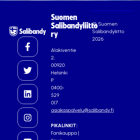
Suomen
© Suomen
Salibandyliitto
Salibandyliitto
ry
2026
Alakiventie
2,
00920
Helsinki
P.
0400-
529
017
asiakaspalvelu@salibandy.fi
PIKALINKIT:
Fanikauppa
|