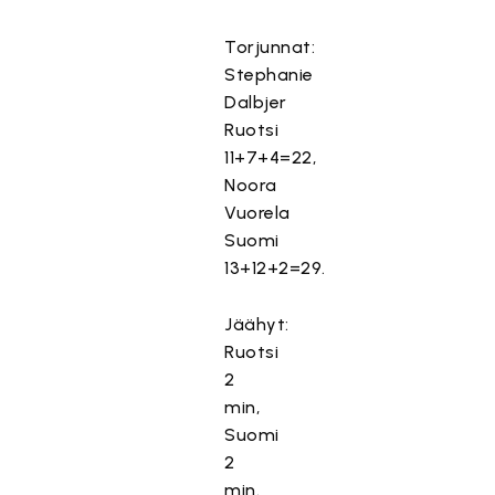
Torjunnat:
Stephanie
Dalbjer
Ruotsi
11+7+4=22,
Noora
Vuorela
Suomi
13+12+2=29.
Jäähyt:
Ruotsi
T
ä
2
m
min,
ä
Suomi
s
2
i
min.