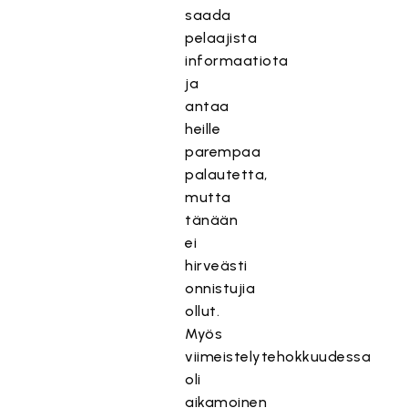
saada
pelaajista
informaatiota
ja
antaa
heille
parempaa
palautetta,
mutta
tänään
ei
hirveästi
onnistujia
ollut.
Myös
viimeistelytehokkuudessa
oli
aikamoinen