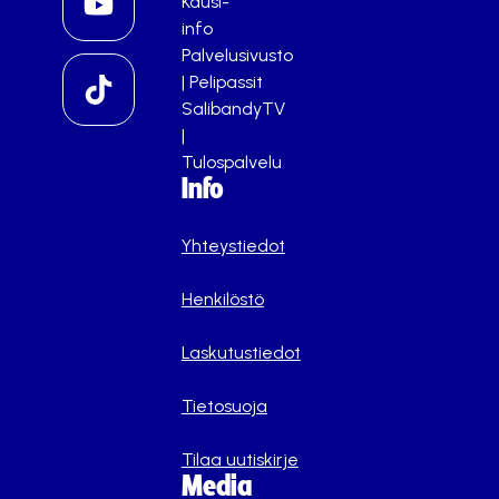
Kausi-
info
Palvelusivusto
|
Pelipassit
SalibandyTV
|
Tulospalvelu
Info
Yhteystiedot
Henkilöstö
Laskutustiedot
Tietosuoja
Tilaa uutiskirje
Media