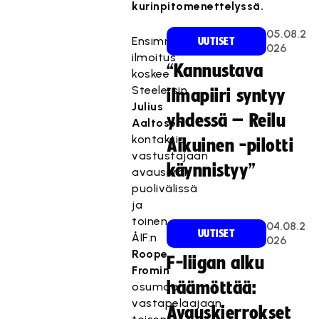
kurinpitomenettelyssä.
05.08.2
Ensimmäinen
UUTISET
026
ilmoitus
“Kannustava
koskee
Steelersin
ilmapiiri syntyy
Julius
yhdessä – Reilu
Aaltosen
kontaktia
Aikuinen -pilotti
vastustajaan
käynnistyy”
avauserän
puolivälissä
ja
toinen
04.08.2
UUTISET
ÅIF:n
026
Roope
F-liigan alku
Fromin
häämöttää:
osumaa
vastapelaajaan
Avauskierrokset