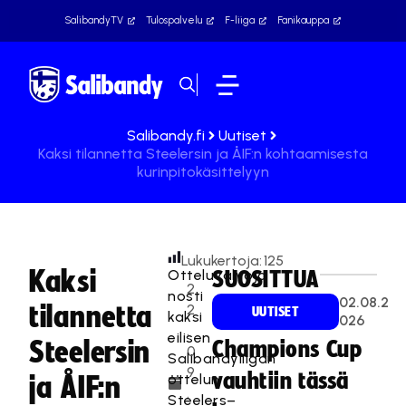
SalibandyTV
Tulospalvelu
F-liiga
Fanikauppa
Salibandy.fi
Uutiset
Kaksi tilannetta Steelersin ja ÅIF:n kohtaamisesta
kurinpitokäsittelyyn
Lukukertoja:
125
Kaksi
Otteluvalvoja
SUOSITTUA
2
nosti
02.08.2
tilannetta
2
UUTISET
kaksi
026
.
eilisen
Steelersin
Champions Cup
0
Salibandyliigan
9
vauhtiin tässä
ottelun
ja ÅIF:n
.
Steelers–