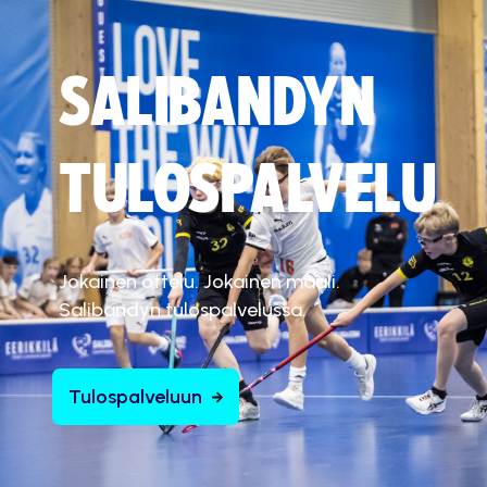
SALIBANDYN
TULOSPALVELU
Jokainen ottelu. Jokainen maali.
Salibandyn tulospalvelussa.
Tulospalveluun