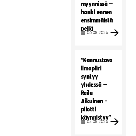
myynnissä –
hanki ennen
ensimmäistä
peliä
06.08.2026
“Kannustava
ilmapiiri
syntyy
yhdessä –
Reilu
Aikuinen -
pilotti
käynnistyy”
05.08.2026