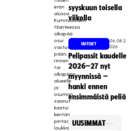
toisen
syyskuun toisella
erän
alussa.
viikolla
Kummassakin
tilanteessa
olkapää
osui
06.08.2
UUTISET
026
vastustajaa
pään,
Pelipassit kaudelle
rinnan
2026–27 nyt
tai
olkapään
myynnissä –
alueelle
hanki ennen
ja
osuman
ensimmäistä peliä
saanut
kaatui
kentän
pintaan
UUSIMMAT
loukkaantuen.