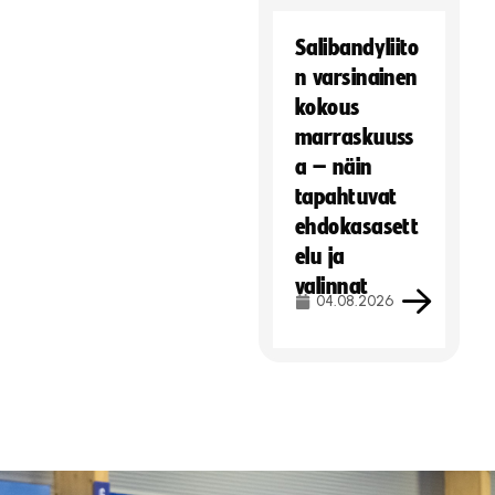
Salibandyliito
n varsinainen
kokous
marraskuuss
a – näin
tapahtuvat
ehdokasasett
elu ja
valinnat
04.08.2026