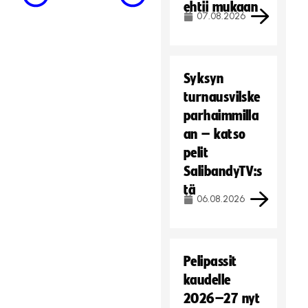
ehtii mukaan
07.08.2026
Syksyn
turnausvilske
parhaimmilla
an – katso
pelit
SalibandyTV:s
tä
06.08.2026
Pelipassit
kaudelle
2026–27 nyt