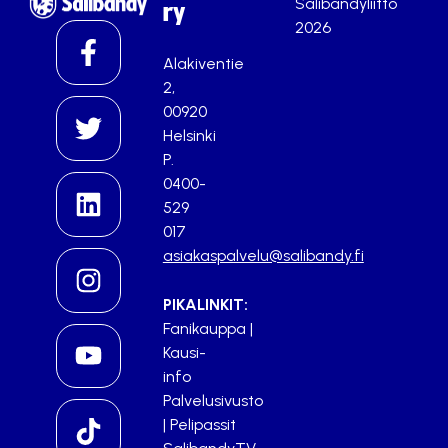
Salibandyliitto
ry
2026
Alakiventie
2,
00920
Helsinki
P.
0400-
529
017
asiakaspalvelu@salibandy.fi
PIKALINKIT:
Fanikauppa
|
Kausi-
info
Palvelusivusto
|
Pelipassit