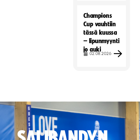
Champions
Cup vauhtiin
tässä kuussa
– lipunmyynti
jo auki
02.08.2026
SALIBANDYN