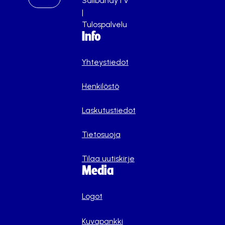
SalibandyTV
|
Tulospalvelu
Info
Yhteystiedot
Henkilöstö
Laskutustiedot
Tietosuoja
Tilaa uutiskirje
Media
Logot
Kuvapankki