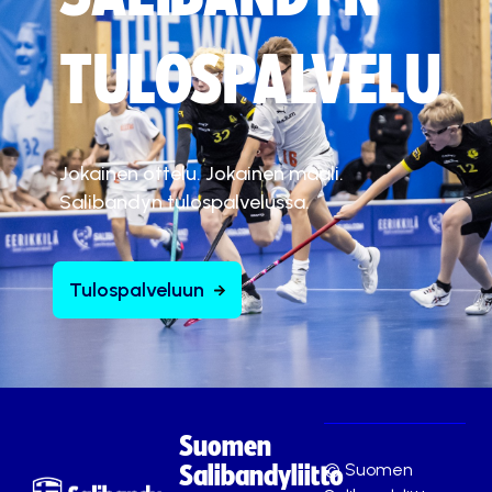
TULOSPALVELU
Jokainen ottelu. Jokainen maali.
Salibandyn tulospalvelussa.
Tulospalveluun
Suomen
© Suomen
Salibandyliitto