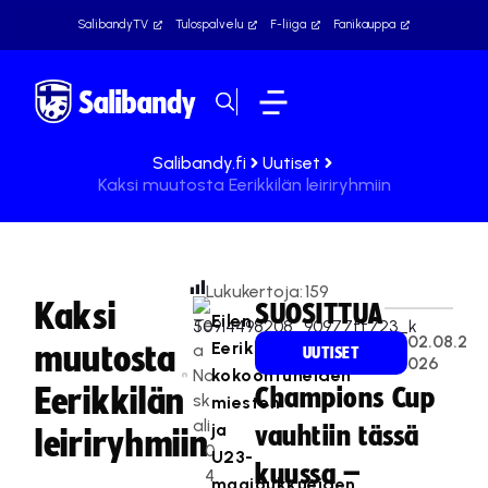
SalibandyTV
Tulospalvelu
F-liiga
Fanikauppa
Salibandy.fi
Uutiset
Kaksi muutosta Eerikkilän leiriryhmiin
Lukukertoja:
159
Kaksi
SUOSITTUA
Eilen
Te
02.08.2
Eerikkilään
muutosta
a
UUTISET
026
Na
kokoontuneiden
Eerikkilän
Champions Cup
sk
miesten
ali
ja
vauhtiin tässä
leiriryhmiin
0
U23-
kuussa –
4
maajoukkueiden