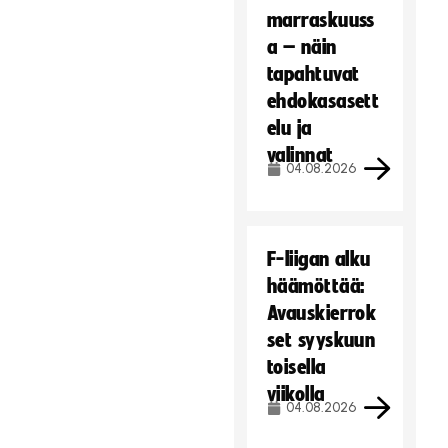
marraskuuss
a – näin
tapahtuvat
ehdokasasett
elu ja
valinnat
04.08.2026
F-liigan alku
häämöttää:
Avauskierrok
set syyskuun
toisella
viikolla
04.08.2026