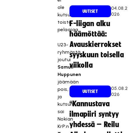
ole
04.08.2
UUTISET
026
kutsuttu
toista
F-liigan alku
pelaajaa.
häämöttää:
Avauskierrokset
U23-
ryhmästä
syyskuun toisella
joutui
viikolla
Samuli
Huppunen
jäämään
05.08.2
pois,
UUTISET
026
ja
“Kannustava
kutsun
sai
ilmapiiri syntyy
Nokian
yhdessä – Reilu
KrP:n