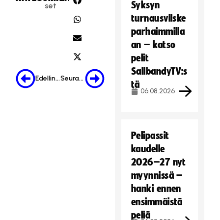
Syksyn
set
turnausvilske
parhaimmilla
an – katso
pelit
SalibandyTV:s
Edellinen
Seuraava
tä
06.08.2026
Pelipassit
kaudelle
2026–27 nyt
myynnissä –
hanki ennen
ensimmäistä
peliä