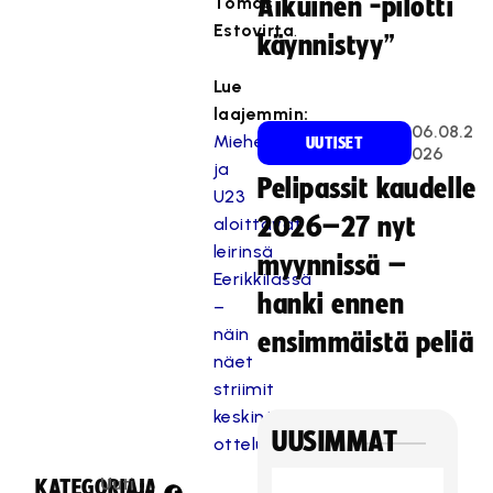
Tomas
Aikuinen -pilotti
Estovirta
.
käynnistyy”
Lue
laajemmin:
06.08.2
Miehet
UUTISET
026
ja
Pelipassit kaudelle
U23
2026–27 nyt
aloittavat
leirinsä
myynnissä –
Eerikkilässä
hanki ennen
–
näin
ensimmäistä peliä
näet
striimit
keskinäisistä
UUSIMMAT
otteluista
Uuti
KATEGORIA:
JAA: