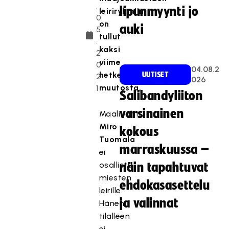
.
lipunmyynti jo
leiriryhmiin
0
on
auki
5
tullut
.
kaksi
2
viime
0
04.08.2
hetken
UUTISET
2
026
muutosta.
1
Salibandyliiton
varsinainen
Maalivahti
Miro
kokous
Tuomala
marraskuussa –
ei
osallistu
näin tapahtuvat
miesten
ehdokasasettelu
leirille.
ja valinnat
Hänen
tilalleen
ei