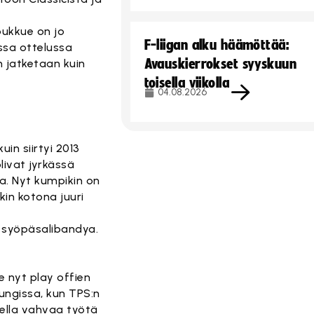
oukkue on jo
F-liigan alku häämöttää:
ssa ottelussa
Avauskierrokset syyskuun
n jatketaan kuin
toisella viikolla
04.08.2026
in siirtyi 2013
livat jyrkässä
a. Nyt kumpikin on
kin kotona juuri
a syöpäsalibandya.
e nyt play offien
ungissa, kun TPS:n
ella vahvaa työtä