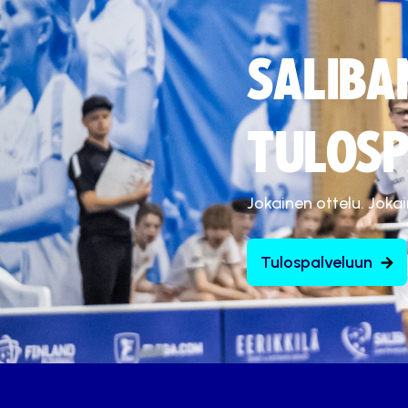
SALIBA
TULOSP
Jokainen ottelu. Joka
Tulospalveluun