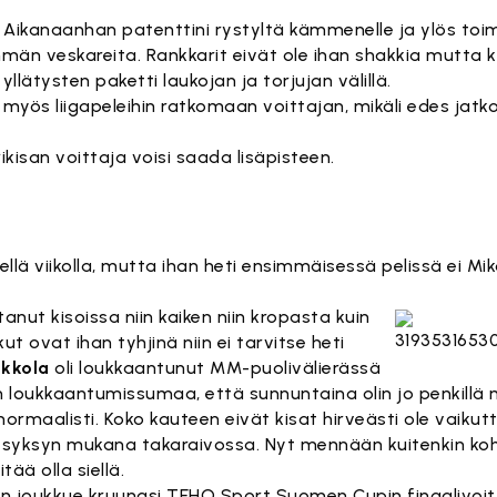
. Aikanaanhan patenttini rystyltä kämmenelle ja ylös toi
mmän veskareita. Rankkarit eivät ole ihan shakkia mutta k
llätysten paketti laukojan ja torjujan välillä.
myös liigapeleihin ratkomaan voittajan, mikäli edes jatko
kisan voittaja voisi saada lisäpisteen.
ellä viikolla, mutta ihan heti ensimmäisessä pelissä ei Mik
ntanut kisoissa niin kaiken niin kropasta kuin
kut ovat ihan tyhjinä niin ei tarvitse heti
ukkola
oli loukkaantunut MM-puolivälierässä
n loukkaantumissumaa, että sunnuntaina olin jo penkillä 
rmaalisti. Koko kauteen eivät kisat hirveästi ole vaiku
ko syksyn mukana takaraivossa. Nyt mennään kuitenkin ko
tää olla siellä.
kun joukkue kruunasi TEHO Sport Suomen Cupin finaalivoit