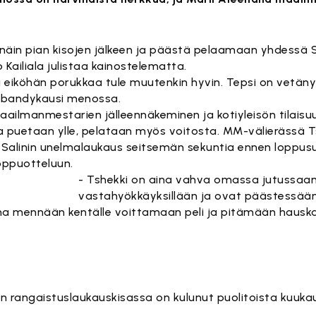
näin pian kisojen jälkeen ja päästä pelaamaan yhdessä
ailiala julistaa kainostelematta.
a eiköhän porukkaa tule muutenkin hyvin. Tepsi on vetäny
libandykausi menossa.
ailmanmestarien jälleennäkeminen ja kotiyleisön tilaisu
 puetaan ylle, pelataan myös voitosta. MM-välierässä Ts
 Salinin unelmalaukaus seitsemän sekuntia ennen loppu
oppuotteluun.
- Tshekki on aina vahva omassa jutussaan
vastahyökkäyksillään ja ovat päästessä
na mennään kentälle voittamaan peli ja pitämään hausk
"
 rangaistuslaukauskisassa on kulunut puolitoista kuukau