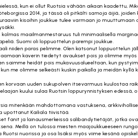
elessä, kun ei ollut Ruotsia vähään aikaan kaadettu, Miko
borgissa 2014, ja tässä oli pitkälti samoja äijiä, joiden 
Seuraaviin kisoihin joukkue tulee varmaan jo muuttumaan a
ysäkki.
 kolmas maailmanmestaruus tuli minimaalisella marginaal
apeliä. Suomi oli loppuottelun parempi joukkue.
inaali niiden paras pelimme. Olen katsonut loppuottelun jä
laamaan kaverin tiedetyt avaukset pois ja olimme myös 
 joten saimme heidät pois mukavuusalueeltaan, kun pyst
, kun me olimme selkeästi kuskin paikalla ja meidän kyllä k
den korvaan uuden sukupolven itsevarmuus kuulostaa rai
elaajan kuului sulaa Ruotsin loppurynnistyksen edessä, ov
otsia mitenkään mahdottomana vastuksena, arkkivihollis
 upottanut Kailiala tiivistää.
et fanit ja lainausmerkeissä salibandytietäjät, jotka ov
sena. Meillä on tulossa miesten maajoukkueeseen rungo
aa Ruotsi nuorissa ja osa lisäksi myös viime kesänä opiske