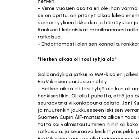
hetken.
- Viime vuosien osalta en ole ihan varma
se on opittu, on pitänyt alkaa lukea ene
samantyylinen liikkeiden ja hämäysten ja y
Rankkarit kelpaisivat maailmanmestarille 
ratkaisua.
- Ehdottomasti olen sen kannalla, rankkari
"Hetken aikaa oli tosi tyhjä olo"
Salibandyliiga jatkui jo MM-kisojen jälkeis
EräViikinkien paidassa nähty.
- Hetken aikaa oli tosi tyhjä olo kun oli a
henkisestikin. Oli ollut puhetta, että jos a
seuraavana viikonloppuna pelata.
Jani K
ja muutenkin joukkueeseen iski sen verra
Suomen Cupin ÅIF-matsista alkaen taas no
totta kai valmistautuminen niihin oli ko
ratkaisuja, ja seuraava keskittymispiikki pi
EräViikinkien kausi on ollut erinomainen 