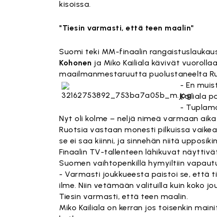
kisoissa.
"Tiesin varmasti, että teen maalin"
Suomi teki MM-finaalin rangaistuslaukau
Kohonen
ja Miko Kailiala kävivät vuoroll
maailmanmestaruutta puolustaneelta Ruots
- En muis
Kailiala p
- Tuplama
Nyt oli kolme – neljä nimeä varmaan aika 
Ruotsia vastaan monesti pilkuissa vaike
se ei saa kiinni, ja sinnehän niitä upposikin
Finaalin TV-tallenteen lähikuvat näytti
Suomen vaihtopenkillä hymyiltiin vapaut
- Varmasti joukkueesta paistoi se, että t
ilme. Niin vetämään valituilla kuin koko jou
Tiesin varmasti, että teen maalin.
Miko Kailiala on kerran jos toisenkin main