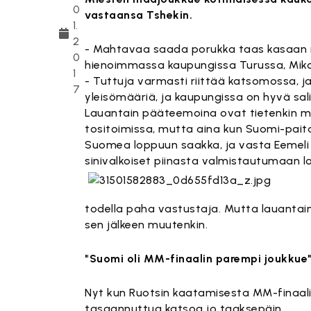
0
vastaansa Tshekin.
1.
2
- Mahtavaa saada porukka taas kasaan 
0
hienoimmassa kaupungissa Turussa, Miko K
1
- Tuttuja varmasti riittää katsomossa, j
7
yleisömääriä, ja kaupungissa on hyvä sa
Lauantain pääteemoina ovat tietenkin ma
tositoimissa, mutta aina kun Suomi-paita
Suomea loppuun saakka, ja vasta Eemeli
sinivalkoiset piinasta valmistautumaan l
todella paha vastustaja. Mutta lauantai
sen jälkeen muutenkin.
"Suomi oli MM-finaalin parempi joukkue
Nyt kun Ruotsin kaatamisesta MM-finaalin
tasaannuttua katsoa jo taaksepäin.