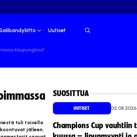
Salibandyliitto
Uutiset
massa kaupungissa”
SUOSITTUA
noimmassa
02.08.2026
UUTISET
estä tuli toisella
Champions Cup vauhtiin 
koontuvat jälleen.
kuussa – lipunmyynti jo 
manmestarit saavat