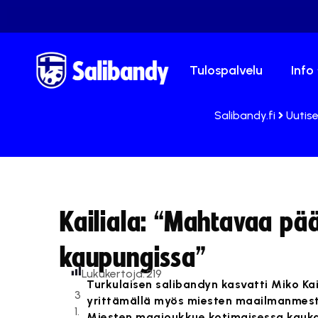
Tulospalvelu
Info
Salibandy.fi
Uutise
Kailiala: “Mahtavaa p
kaupungissa”
Lukukertoja:
219
Turkulaisen salibandyn kasvatti Miko Kail
3
yrittämällä myös miesten maailmanmestar
1.
Miesten maajoukkue kotimaisessa kaukal