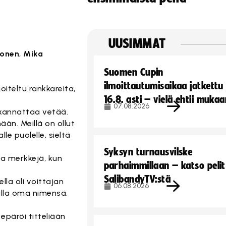
UUSIMMAT
vonen
,
Mika
Suomen Cupin
ilmoittautumisaikaa jatkettu
oiteltu rankkareita,
16.8. asti – vielä ehtii muka
07.08.2026
 kannattaa vetää.
än. Meillä on ollut
e puolelle, sieltä
Syksyn turnausvilske
ia merkkejä, kun
parhaimmillaan – katso pelit
SalibandyTV:stä
lla oli voittajan
06.08.2026
kuulla oma nimensä.
epäröi titteliään