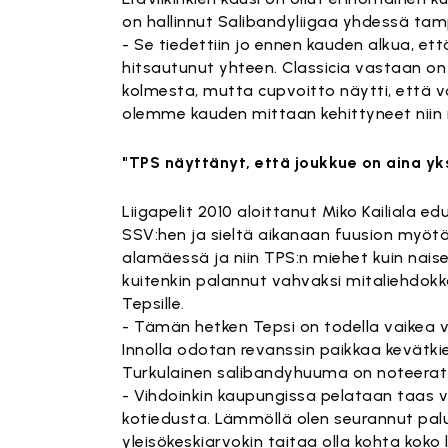
on hallinnut Salibandyliigaa yhdessä tam
- Se tiedettiin jo ennen kauden alkua, ett
hitsautunut yhteen. Classicia vastaan o
kolmesta, mutta cupvoitto näytti, että vo
olemme kauden mittaan kehittyneet niin 
"TPS näyttänyt, että joukkue on aina yk
Liigapelit 2010 aloittanut Miko Kailiala 
SSV:hen ja sieltä aikanaan fuusion myötä 
alamäessä ja niin TPS:n miehet kuin nais
kuitenkin palannut vahvaksi mitaliehdokka
Tepsille.
- Tämän hetken Tepsi on todella vaikea 
Innolla odotan revanssin paikkaa kevätkie
Turkulainen salibandyhuuma on noteerattu
- Vihdoinkin kaupungissa pelataan taas vo
kotiedusta. Lämmöllä olen seurannut palu
yleisökeskiarvokin taitaa olla kohta koko 