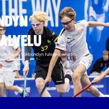
NDYN
ALVELU
inen maali. Salibandyn tulospalvelussa.