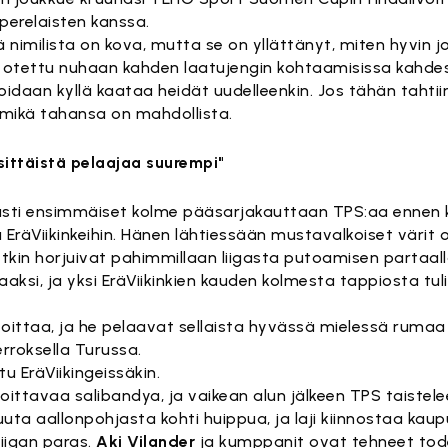
perelaisten kanssa.
ä nimilista on kova, mutta se on yllättänyt, miten hyvin j
n otettu nuhaan kahden laatujengin kohtaamisissa kahde
idaan kyllä kaataa heidät uudelleenkin. Jos tähän tahtii
mikä tahansa on mahdollista.
sittäistä pelaajaa suurempi"
edusti ensimmäiset kolme pääsarjakauttaan TPS:aa ennen ku
EräViikinkeihin. Hänen lähtiessään mustavalkoiset värit o
etkin horjuivat pahimmillaan liigasta putoamisen partaall
aksi, ja yksi EräViikinkien kauden kolmesta tappiosta tuli
voittaa, ja he pelaavat sellaista hyvässä mielessä ruma
rroksella Turussa.
 EräViikingeissäkin.
ittavaa salibandya, ja vaikean alun jälkeen TPS taistele
uta aallonpohjasta kohti huippua, ja laji kiinnostaa kaup
liigan paras.
Aki Vilander
ja kumppanit ovat tehneet tod