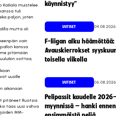
käynnistyy”
 Kailiala muistelee.
kanssa tuli
ika paljon, joten
04.08.2026
UUTISET
illa mutta oli
F-liigan alku häämöttää:
lkeenpäin vain
pallon kanssa
Avauskierrokset syyskuu
yimme pitämään
toisella viikolla
uuluikin voittaa,
kkaan
at uusille
06.08.2026
UUTISET
en aikanaan
Pelipassit kaudelle 2026
at pitäneet Ruotsia
myynnissä – hanki ennen
ksi taas uusi vahva
lijoiden MM-
ensimmäistä peliä