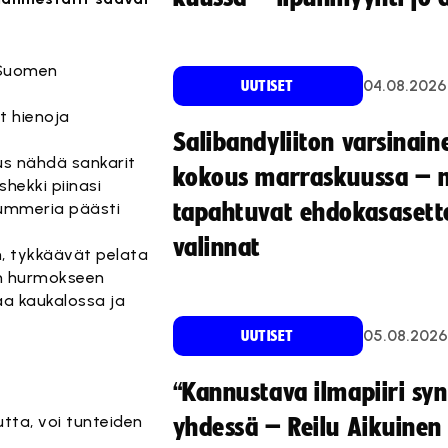
 Suomen
04.08.2026
UUTISET
t hienoja
Salibandyliiton varsinain
us nähdä sankarit
kokous marraskuussa – 
hekki piinasi
summeria päästi
tapahtuvat ehdokasasette
valinnat
, tykkäävät pelata
än hurmokseen
aa kaukalossa ja
05.08.2026
UUTISET
“Kannustava ilmapiiri sy
tta, voi tunteiden
yhdessä – Reilu Aikuinen 