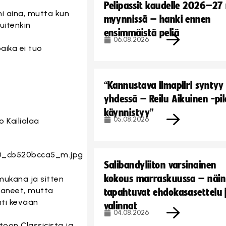
Pelipassit kaudelle 2026–27
mi aina, mutta kun
myynnissä – hanki ennen
uitenkin
ensimmäistä peliä
06.08.2026
aika ei tuo
“Kannustava ilmapiiri syntyy
yhdessä – Reilu Aikuinen -pil
käynnistyy”
05.08.2026
o Kailialaa
Salibandyliiton varsinainen
kokous marraskuussa – näin
mukana ja sitten
ttaneet, mutta
tapahtuvat ehdokasasettelu 
hti kevään
valinnat
04.08.2026
toon Classicista ja