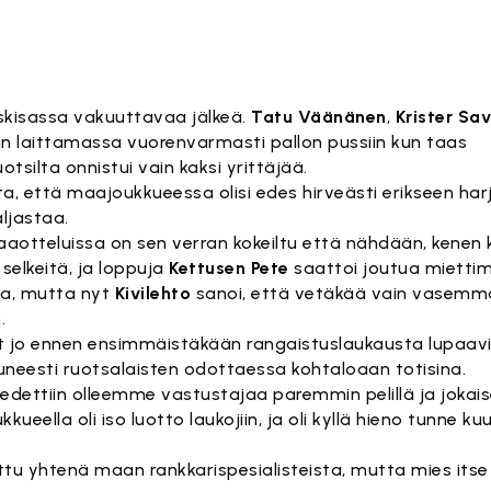
skisassa vakuuttavaa jälkeä.
Tatu Väänänen
,
Krister Sa
aan laittamassa vuorenvarmasti pallon pussiin kun taas
ilta onnistui vain kaksi yrittäjää.
ta, että maajoukkueessa olisi edes hirveästi erikseen harj
aljastaa.
aotteluissa on sen verran kokeiltu että nähdään, kenen
selkeitä, ja loppuja
Kettusen Pete
saattoi joutua miettimä
aa, mutta nyt
Kivilehto
sanoi, että vetäkää vain vasemmall
.
vät jo ennen ensimmäistäkään rangaistuslaukausta lupaav
uneesti ruotsalaisten odottaessa kohtaloaan totisina.
iedettiin olleemme vastustajaa paremmin pelillä ja jokaise
kkueella oli iso luotto laukojiin, ja oli kyllä hieno tunne 
ittu yhtenä maan rankkarispesialisteista, mutta mies itse 