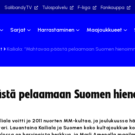
SalibandyTV
Tulospalvelu
F-liiga
Fanikauppa
Sarjat
Harrastaminen
Maajoukkueet
t
Kailiala: “Mahtavaa päästä pelaamaan Suomen hienoim
äästä pelaamaan Suomen hie
iala voitti jo 2011 nuorten MM-kultaa, ja joulukuussa hän
i. Lauantaina Kailiala ja Suomen koko kultajoukkue ko
ossa on harvinaista herkkua, ja Marli Areenalla maail