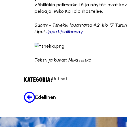
vähilläkin pelimerkeillä ja näytöt ovat k
pelaaja, Miko Kailiala ihastelee.
Suomi - Tshekki lauantaina 4.2. klo 17 Turun
Liput
lippu.fi/salibandy
Teksti ja kuvat: Mika Hilska
Uutiset
KATEGORIA:
Edellinen