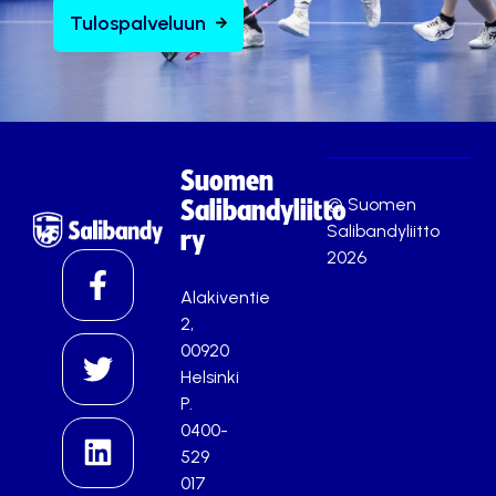
Tulospalveluun
Suomen
© Suomen
Salibandyliitto
Salibandyliitto
ry
2026
Alakiventie
2,
00920
Helsinki
P.
0400-
529
017