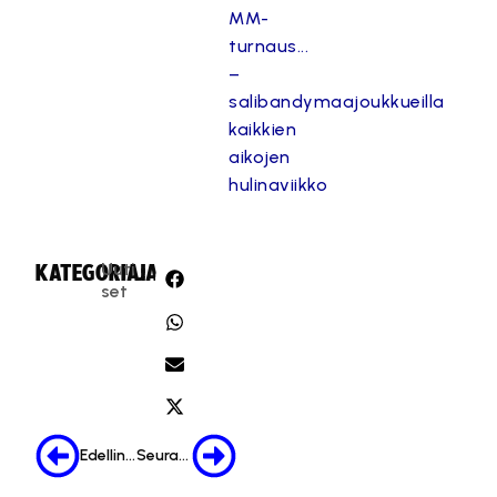
MM-
turnaus...
–
salibandymaajoukkueilla
kaikkien
aikojen
hulinaviikko
Uuti
KATEGORIA:
JAA:
set
Edellinen
Seuraava