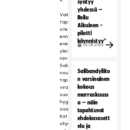
syntyy
yhdessä –
Vaikka
Reilu
tapahtumaan
Aikuinen -
otetaan
pilotti
ennakoitua
käynnistyy”
enemmän
05.08.2026
yleisöä,
niin
Salibandyliitto
Salibandyliito
noudattaa
n varsinainen
tapahtumassa
kokous
viranomaisten
marraskuuss
suosituksia
hygieniakäytöntöjen
a – näin
osalta.
tapahtuvat
Katsojia
ehdokasasett
ohjeistetaan
elu ja