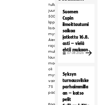
tullut
juuri
Suomen
500
Cupin
lippua
ilmoittautumi
lisää
saikaa
myyntiin.
jatkettu 16.8.
Aiempien
asti – vielä
rajoitusten
ehtii mukaan
mukaan
07.08.2026
lauantain
maaotteluun
oli
Syksyn
myynnissä
turnausvilske
vain
parhaimmilla
75
pääsylippua.
an – katso
pelit
Pääsylippuja