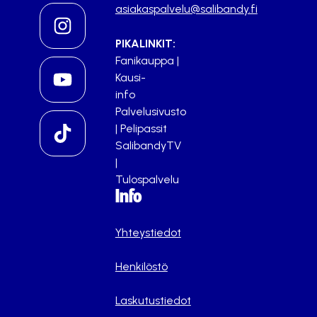
asiakaspalvelu@salibandy.fi
PIKALINKIT:
Fanikauppa
|
Kausi-
info
Palvelusivusto
|
Pelipassit
SalibandyTV
|
Tulospalvelu
Info
Yhteystiedot
Henkilöstö
Laskutustiedot