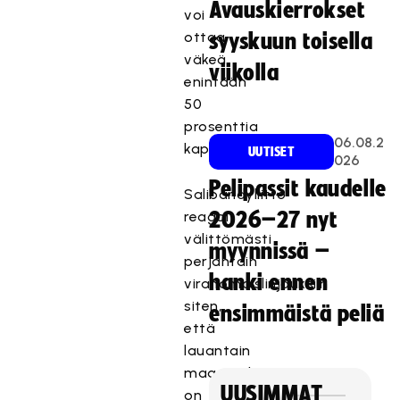
Avauskierrokset
voi
ottaa
syyskuun toisella
väkeä
viikolla
enintään
50
prosenttia
06.08.2
kapasiteetista.
UUTISET
026
Pelipassit kaudelle
Salibandyliitto
reagoi
2026–27 nyt
välittömästi
myynnissä –
perjantain
hanki ennen
viranomaislinjauksiin
siten,
ensimmäistä peliä
että
lauantain
maaotteluun
UUSIMMAT
on