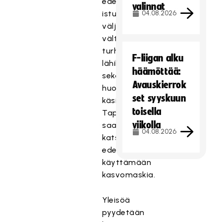
edelleen
valinnat
istumaan
04.08.2026
väljästi,
välttämään
turhia
F-liigan alku
lähikontakteja
häämöttää:
sekä
Avauskierrok
huolehtimaan
set syyskuun
käsihygieniasta.
toisella
Tapahtumaan
viikolla
saapuvia
04.08.2026
katsojia
edellytetään
käyttämään
kasvomaskia.
Yleisöä
pyydetään