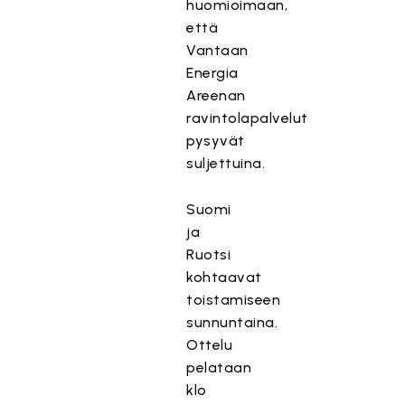
huomioimaan,
että
Vantaan
Energia
Areenan
ravintolapalvelut
pysyvät
suljettuina.
Suomi
ja
Ruotsi
kohtaavat
toistamiseen
sunnuntaina.
Ottelu
pelataan
klo