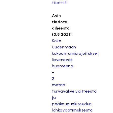
tiketti.fi
.
Avin
tiedote
aiheesta
(3.9.2021):
Koko
Uudenmaan
kokoontumisrajoitukset
lievenevät
huomenna
–
2
metrin
turvavälivelvoitteesta
ja
pääkaupunkiseudun
lohkovaatimuksesta