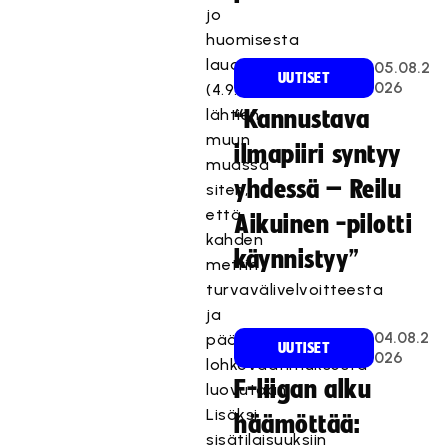
jo
huomisesta
lauantaista
05.08.2
UUTISET
026
(4.9.2021)
lähtien
“Kannustava
muun
ilmapiiri syntyy
muassa
yhdessä – Reilu
siten,
että
Aikuinen -pilotti
kahden
käynnistyy”
metrin
turvavälivelvoitteesta
ja
04.08.2
pääkaupunkiseudun
UUTISET
026
lohkovaatimuksesta
F-liigan alku
luovutaan.
Lisäksi
häämöttää:
sisätilaisuuksiin