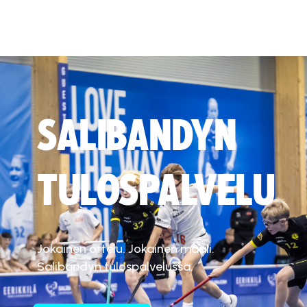
SALIBANDYN
TULOSPALVELU
Jokainen ottelu. Jokainen maali.
Salibandyn tulospalvelussa.