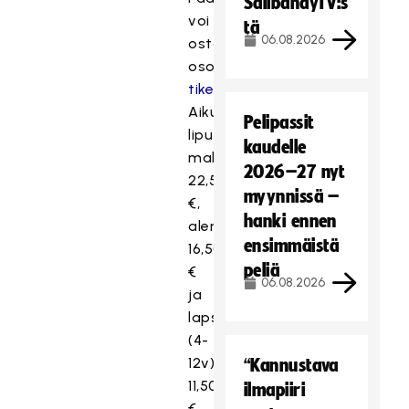
SalibandyTV:s
voi
tä
06.08.2026
ostaa
osoitteesta
tiketti.fi
.
Aikuisten
Pelipassit
liput
kaudelle
maksavat
2026–27 nyt
22,50
myynnissä –
€,
hanki ennen
alennusryhmät
ensimmäistä
16,50
peliä
€
06.08.2026
ja
lapset
(4-
12v)
“Kannustava
11,50
ilmapiiri
€.