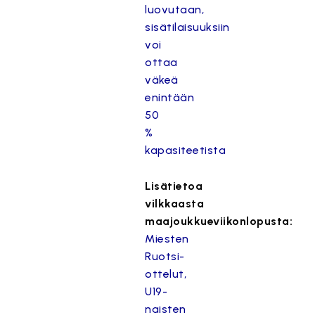
luovutaan,
sisätilaisuuksiin
voi
ottaa
väkeä
enintään
50
%
kapasiteetista
Lisätietoa
vilkkaasta
maajoukkueviikonlopusta:
Miesten
Ruotsi-
ottelut,
U19-
naisten