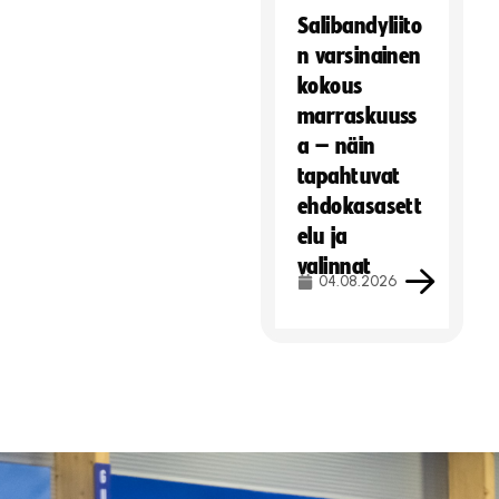
Salibandyliito
n varsinainen
kokous
marraskuuss
a – näin
tapahtuvat
ehdokasasett
elu ja
valinnat
04.08.2026