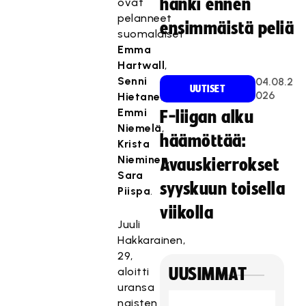
hanki ennen
ovat
pelanneet
ensimmäistä peliä
suomalaiset
Emma
Hartwall
,
Senni
04.08.2
UUTISET
026
Hietanen
,
Emmi
F-liigan alku
Niemelä
,
häämöttää:
Krista
Nieminen
,
Avauskierrokset
Sara
syyskuun toisella
Piispa
.
viikolla
Juuli
Hakkarainen,
29,
aloitti
UUSIMMAT
uransa
naisten