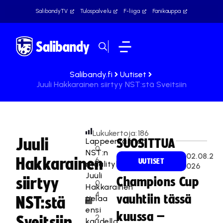
SalibandyTV
Tulospalvelu
F-liiga
Fanikauppa
Salibandy.fi
Uutiset
Juuli Hakkarainen siirtyy NST:stä Sveitsiin
Lukukertoja:
186
Juuli
Lappeenrannan
SUOSITTUA
0
NST:n
02.08.2
Hakkarainen
6
UUTISET
maalitykki
026
.
Juuli
siirtyy
Champions Cup
0
Hakkarainen
4
vauhtiin tässä
pelaa
NST:stä
.
ensi
kuussa –
2
Sveitsiin
kaudella