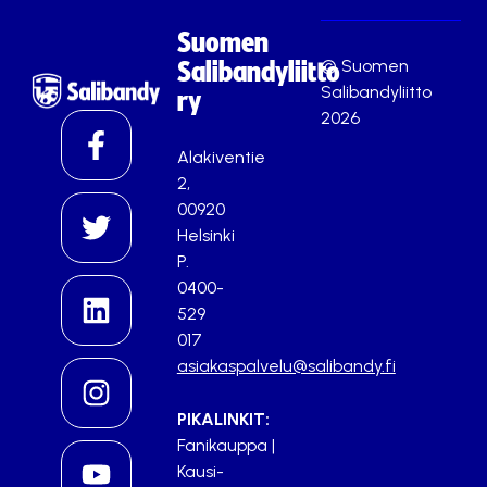
Suomen
© Suomen
Salibandyliitto
Salibandyliitto
ry
2026
Alakiventie
2,
00920
Helsinki
P.
0400-
529
017
asiakaspalvelu@salibandy.fi
PIKALINKIT:
Fanikauppa
|
Kausi-