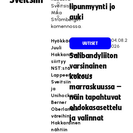
0
lipunmyynti jo
Sveitsissä
1
Mika
auki
9
Strömbergin
komennossa.
04.08.2
Hyökkääjä
UUTISET
026
Juuli
Hakkarainen
Salibandyliiton
siirtyy
varsinainen
NST:stä
Lappeenrannasta
kokous
Sveitsiin
marraskuussa –
ja
Unihockey
näin tapahtuvat
Berner
ehdokasasettelu
Oberlandin
väreihin.
ja valinnat
Hakkarainen
nähtiin