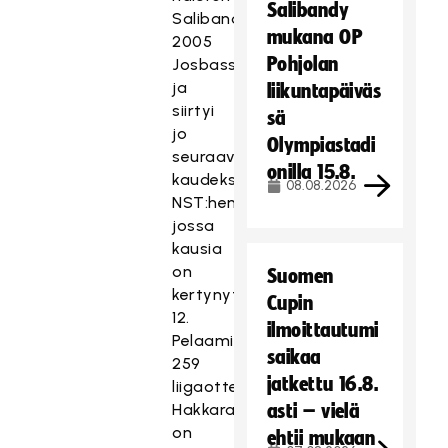
Salibandy
Salibandyliigassa
mukana OP
2005
Pohjolan
Josbassa
ja
liikuntapäiväs
siirtyi
sä
jo
Olympiastadi
seuraavaksi
onilla 15.8.
kaudeksi
08.08.2026
NST:hen,
jossa
kausia
on
Suomen
kertynyt
Cupin
12.
ilmoittautumi
Pelaamissaan
saikaa
259
jatkettu 16.8.
liigaottelussa
Hakkarainen
asti – vielä
on
ehtii mukaan