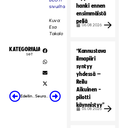
hanki ennen
sivuilta
ensimmäistä
Kuva:
peliä
06.08.2026
Esa
Takalo
Uuti
KATEGORIA:
JAA:
“Kannustava
set
ilmapiiri
syntyy
yhdessä –
Reilu
Aikuinen -
Edellinen
Seuraava
pilotti
käynnistyy”
05.08.2026