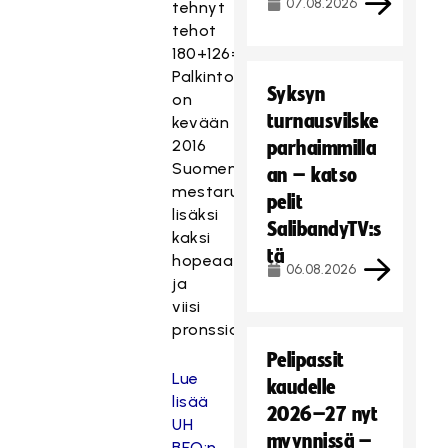
07.08.2026
tehnyt
tehot
180+126=306.
Palkintokaapissa
Syksyn
on
turnausvilske
kevään
2016
parhaimmilla
Suomen
an – katso
mestaruuden
pelit
lisäksi
SalibandyTV:s
kaksi
tä
hopeaa
06.08.2026
ja
viisi
pronssia.
Pelipassit
Lue
kaudelle
lisää
2026–27 nyt
UH
myynnissä –
BEO:n