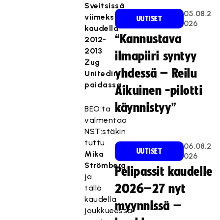
Sveitsissä
05.08.2
viimeksi
UUTISET
026
kaudella
“Kannustava
2012-
2013
ilmapiiri syntyy
Zug
yhdessä – Reilu
Unitedin
paidassa.
Aikuinen -pilotti
käynnistyy”
BEO:ta
valmentaa
NST:stäkin
tuttu
06.08.2
UUTISET
Mika
026
Strömberg
,
Pelipassit kaudelle
ja
2026–27 nyt
tällä
kaudella
myynnissä –
joukkueessa