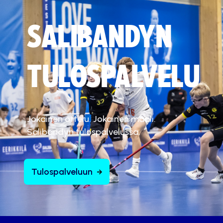
SALIBANDYN
TULOSPALVELU
Jokainen ottelu. Jokainen maali.
Salibandyn tulospalvelussa.
Tulospalveluun