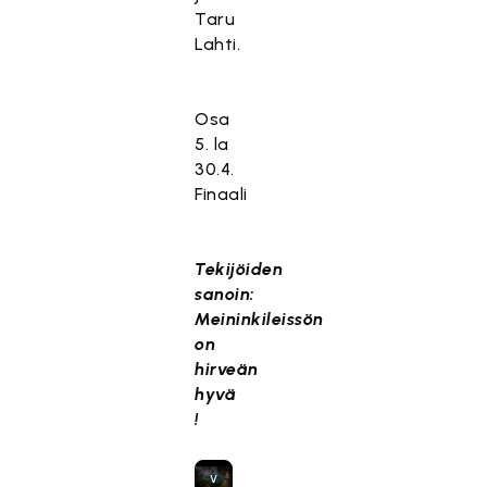
lt
Taru
ö
Lahti.
o
n
e
Osa
s
5. la
t
30.4.
e
Finaal
t
t
y
Tekijöiden
,
sanoin:
k
Meininkileissön
o
on
s
hirveän
k
hyvä
a
!
s
e
v