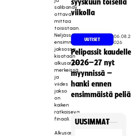
ja
syyskuun toisella
salibandy
viikolla
ottavat
mittaa
toisistaan.
Neljässä
06.08.2
UUTISET
ensimmäisessä
026
jaksossa
Pelipassit kaudelle
kisataan
2026–27 nyt
alkusarjan
merkeissä
myynnissä –
ja
hanki ennen
viides
jakso
ensimmäistä peliä
on
kaiken
ratkaiseva
finaali.
UUSIMMAT
Alkusarjassa