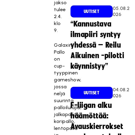
jakso
05.08.2
tulee
UUTISET
026
2.4.
“Kannustava
klo
9.
ilmapiiri syntyy
yhdessä – Reilu
Galaxin
Pallo
Aikuinen -pilotti
on
käynnistyy”
cup-
tyyppinen
gameshow,
jossa
04.08.2
UUTISET
neljä
026
suurinta
F-liigan alku
palloilulajia;
jalkapallo,
häämöttää:
koripallo,
Avauskierrokset
lentopallo