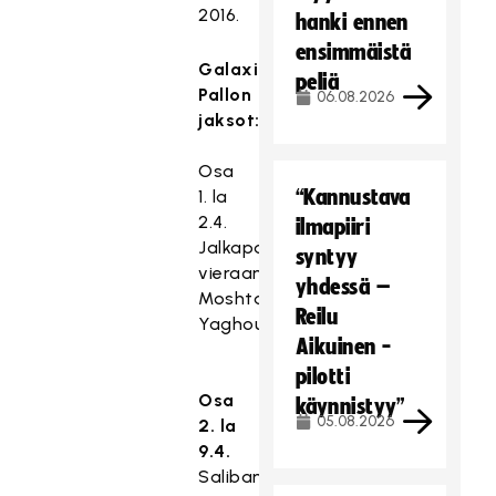
2016.
hanki ennen
ensimmäistä
Galaxin
peliä
Pallon
06.08.2026
jaksot:
Osa
“Kannustava
1. la
2.4.
ilmapiiri
Jalkapallo,
syntyy
vieraana
yhdessä –
Moshtagh
Reilu
Yaghoubi.
Aikuinen -
pilotti
Osa
käynnistyy”
05.08.2026
2. la
9.4.
Salibandy,