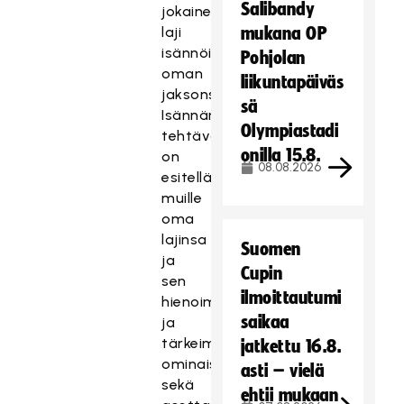
Salibandy
jokainen
laji
mukana OP
isännöi
Pohjolan
oman
liikuntapäiväs
jaksonsa.
sä
Isännän
Olympiastadi
tehtävänä
onilla 15.8.
on
08.08.2026
esitellä
muille
oma
lajinsa
Suomen
ja
Cupin
sen
ilmoittautumi
hienoimmat
saikaa
ja
tärkeimmät
jatkettu 16.8.
ominaisuudet
asti – vielä
sekä
ehtii mukaan