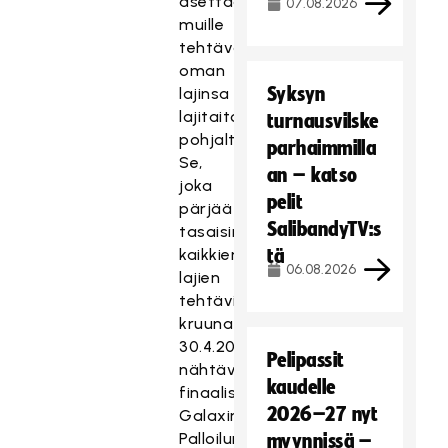
asettaa
07.08.2026
muille
tehtävät
oman
Syksyn
lajinsa
lajitaitojen
turnausvilske
pohjalta.
parhaimmilla
Se,
an – katso
joka
pelit
pärjää
SalibandyTV:s
tasaisimmin
kaikkien
tä
06.08.2026
lajien
tehtävissä
kruunataan
30.4.2016
Pelipassit
nähtävässä
kaudelle
finaalissa
2026–27 nyt
Galaxin
Palloilumestariksi
myynnissä –