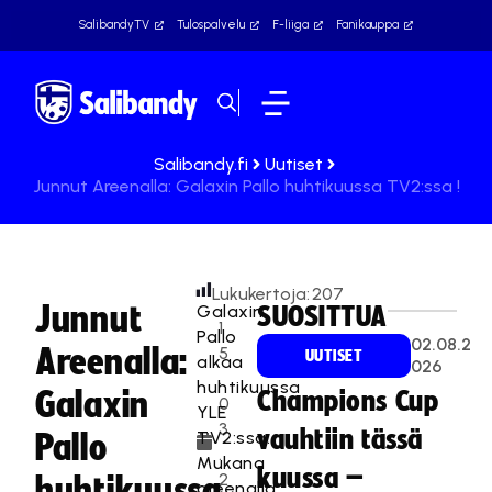
SalibandyTV
Tulospalvelu
F-liiga
Fanikauppa
Salibandy.fi
Uutiset
Junnut Areenalla: Galaxin Pallo huhtikuussa TV2:ssa !
Lukukertoja:
207
Junnut
Galaxin
SUOSITTUA
1
Pallo
02.08.2
Areenalla:
5
UUTISET
alkaa
026
.
huhtikuussa
Galaxin
Champions Cup
0
YLE
3
vauhtiin tässä
TV2:ssa.
Pallo
.
Mukana
kuussa –
2
huhtikuussa
areenalla