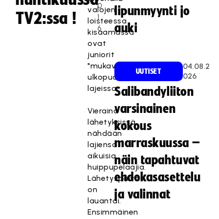
0
lipunmyynti jo
valojen
TV2:ssa !
1
loisteessa
auki
6
kisaamassa
ovat
juniorit
"mukavuusalueensa
04.08.2
UUTISET
026
ulkopuolisissa"
lajeissa.
Salibandyliiton
varsinainen
Vieraina
lähetyksissä
kokous
nähdään
marraskuussa –
lajiensa
aikuisia
näin tapahtuvat
huippupelaajia.
ehdokasasettelu
Lähetyspäivä
on
ja valinnat
lauantai.
Ensimmäinen