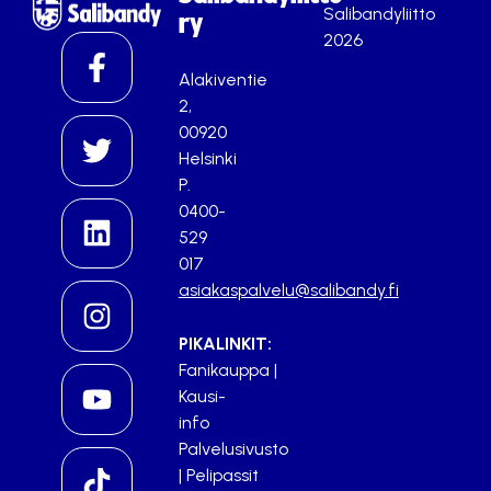
Salibandyliitto
ry
2026
Alakiventie
2,
00920
Helsinki
P.
0400-
529
017
asiakaspalvelu@salibandy.fi
PIKALINKIT:
Fanikauppa
|
Kausi-
info
Palvelusivusto
|
Pelipassit