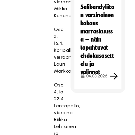
vieraana
Salibandyliito
Mikko
n varsinainen
Kohonen.
kokous
Osa
marraskuuss
3.
a – näin
16.4.
tapahtuvat
Koripallo,
ehdokasasett
vieraana
elu ja
Lauri
Markkanen.
valinnat
04.08.2026
Osa
T
4. la
ä
23.4.
m
Lentopallo,
ä
vieraina
si
Riikka
s
Lehtonen
ä
ja