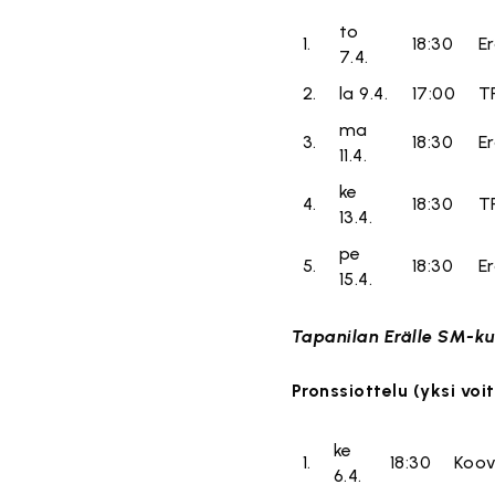
to
1.
18:30
E
7.4.
2.
la 9.4.
17:00
T
ma
3.
18:30
E
11.4.
ke
4.
18:30
T
13.4.
pe
5.
18:30
E
15.4.
Tapanilan Erälle SM-ku
Pronssiottelu (yksi voi
ke
1.
18:30
Koo
6.4.