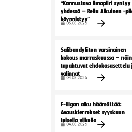
“Kannustava ilmapiiri syntyy
yhdessä – Reilu Aikuinen -pil
käynnistyy”
05.08.2026
Salibandyliiton varsinainen
kokous marraskuussa – näin
tapahtuvat ehdokasasettelu 
valinnat
04.08.2026
F-liigan alku häämöttää:
Avauskierrokset syyskuun
toisella viikolla
04.08.2026