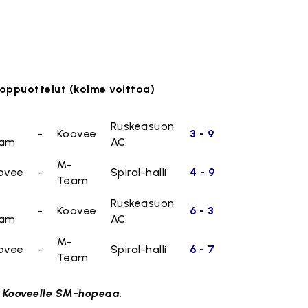
.
.
oppuottelut (kolme voittoa)
Ruskeasuon
-
Koovee
3 - 9
am
AC
M-
ovee
-
Spiral-halli
4 - 9
Team
Ruskeasuon
-
Koovee
6 - 3
am
AC
M-
ovee
-
Spiral-halli
6 - 7
Team
 Kooveelle SM-hopeaa.