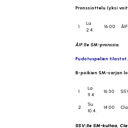
Pronssiottelu (yksi voi
La
1.
16:00
ÅIF
2.4.
ÅIF:lle SM-pronssia.
Pudotuspelien tilastot
B-poikien SM-sarjan lo
La
1.
16:30
SS
9.4.
Su
2.
14:00
Cla
10.4.
SSV:lle SM-kultaa, Cla