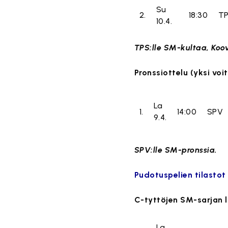
Su
2.
18:30
T
10.4.
TPS:lle SM-kultaa, Koo
Pronssiottelu (yksi voi
La
1.
14:00
SPV
9.4.
SPV:lle SM-pronssia.
Pudotuspelien tilastot
C-tyttöjen SM-sarjan l
La