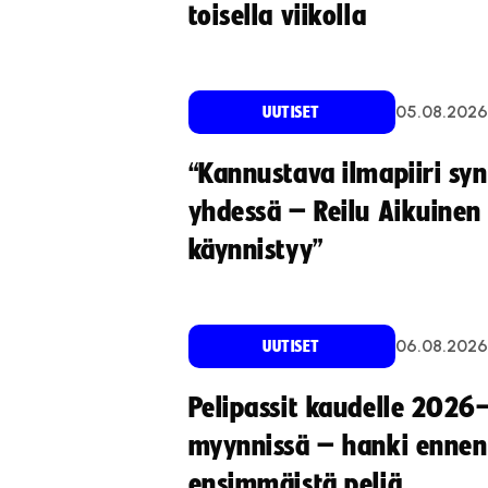
toisella viikolla
05.08.2026
UUTISET
“Kannustava ilmapiiri sy
yhdessä – Reilu Aikuinen 
käynnistyy”
06.08.2026
UUTISET
Pelipassit kaudelle 2026
myynnissä – hanki ennen
ensimmäistä peliä