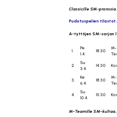
Classicille SM-pronssia
Pudotuspelien tilastot
A-tyttöjen SM-sarjan l
Pe
M-
1.
18:30
1.4.
Te
Su
2.
14:30
Ko
3.4.
Ke
M-
3.
18:30
6.4.
Te
Su
4.
15:30
Ko
10.4.
M-Teamille SM-kultaa,