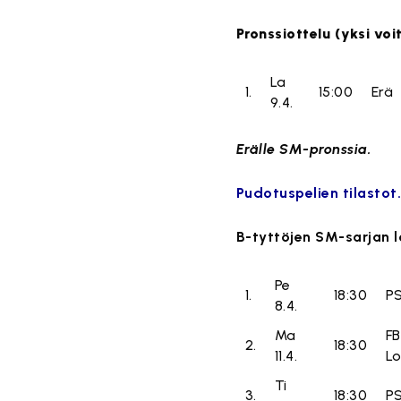
Pronssiottelu (yksi voi
La
1.
15:00
Erä
9.4.
Erälle SM-pronssia.
Pudotuspelien tilastot
B-tyttöjen SM-sarjan l
Pe
1.
18:30
P
8.4.
Ma
F
2.
18:30
11.4.
Lo
Ti
3.
18:30
P