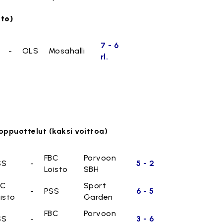
tto)
7 - 6
-
OLS
Mosahalli
rl.
.
oppuottelut (kaksi voittoa)
FBC
Porvoon
SS
-
5 - 2
Loisto
SBH
BC
Sport
-
PSS
6 - 5
isto
Garden
FBC
Porvoon
SS
-
3 - 6