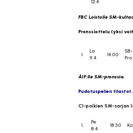
12.4.
FBC Loistolle SM-kulta
Pronssiottelu (yksi voi
La
SB-
1.
14:00
9.4.
Pro
ÅIF:lle SM-pronssia.
Pudotuspelien tilastot.
C1-poikien SM-sarjan l
Pe
1.
18:30
Ko
8.4.