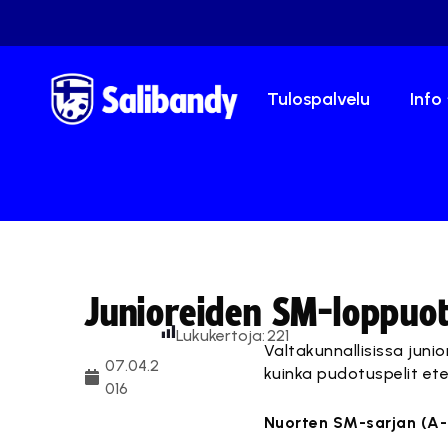
Tulospalvelu
Info
Junioreiden SM-loppuot
Lukukertoja:
221
Valtakunnallisissa juni
07.04.2
kuinka pudotuspelit et
016
Nuorten SM-sarjan (A-p