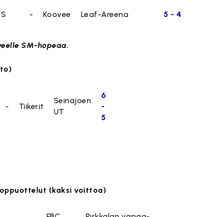
PS
-
Koovee
Leaf-Areena
5 - 4
veelle SM-hopeaa.
tto)
6
Seinäjoen
-
Tiikerit
-
UT
5
oppuottelut (kaksi voittoa)
FBC
Pirkkalan vapaa-