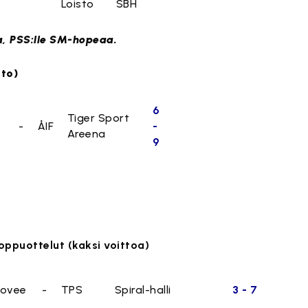
Loisto
SBH
a, PSS:lle SM-hopeaa.
tto)
6
Tiger Sport
-
ÅIF
-
Areena
9
oppuottelut (kaksi voittoa)
ovee
-
TPS
Spiral-halli
3 - 7