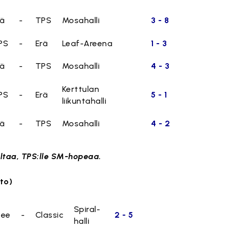
rä
-
TPS
Mosahalli
3 - 8
PS
-
Erä
Leaf-Areena
1 - 3
rä
-
TPS
Mosahalli
4 - 3
Kerttulan
PS
-
Erä
5 - 1
liikuntahalli
rä
-
TPS
Mosahalli
4 - 2
ltaa, TPS:lle SM-hopeaa.
tto)
Spiral-
vee
-
Classic
2 - 5
halli