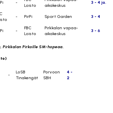
rPi
-
3 - 4 ja.
Loisto
aikakeskus
C
-
PirPi
Sport Garden
3 - 4
isto
FBC
Pirkkalan vapaa-
rPi
-
3 - 6
Loisto
aikakeskus
, Pirkkalan Pirkoille SM-hopeaa.
tto)
LoSB
Porvoon
4 -
-
Tinakengät
SBH
2
.