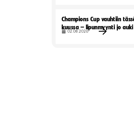
Champions Cup vauhtiin täss
kuussa – lipunmyynti jo auki
02.08.2026