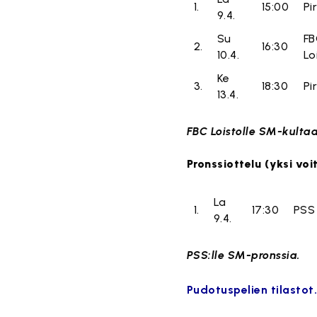
1.
15:00
Pi
9.4.
Su
FB
2.
16:30
10.4.
Lo
Ke
3.
18:30
Pi
13.4.
FBC Loistolle SM-kultaa
Pronssiottelu (yksi voi
La
1.
17:30
PSS
9.4.
PSS:lle SM-pronssia.
Pudotuspelien tilastot