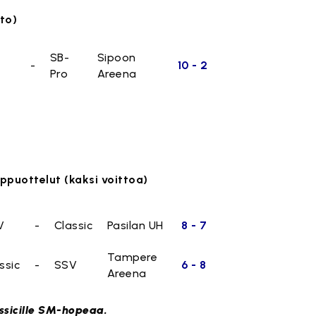
tto)
SB-
Sipoon
-
10 - 2
Pro
Areena
.
ppuottelut (kaksi voittoa)
V
-
Classic
Pasilan UH
8 - 7
Tampere
ssic
-
SSV
6 - 8
Areena
ssicille SM-hopeaa.