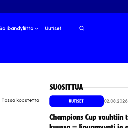
Salibandyliitto
Uutiset
SUOSITTUA
n. Tässä koostetta
02.08.2026
UUTISET
Champions Cup vauhtiin 
kuussa – lipunmyynti jo 