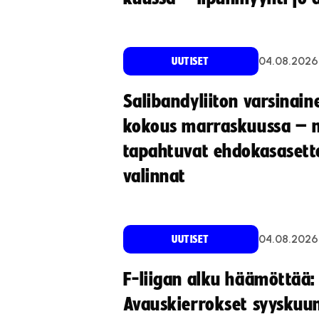
04.08.2026
UUTISET
Salibandyliiton varsinain
kokous marraskuussa – 
tapahtuvat ehdokasasette
valinnat
04.08.2026
UUTISET
F-liigan alku häämöttää:
Avauskierrokset syyskuu