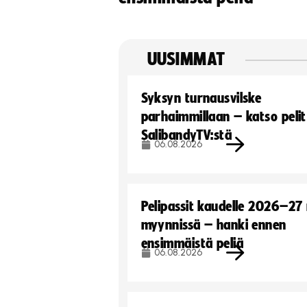
UUSIMMAT
Syksyn turnausvilske
parhaimmillaan – katso pelit
SalibandyTV:stä
06.08.2026
Pelipassit kaudelle 2026–27
myynnissä – hanki ennen
ensimmäistä peliä
06.08.2026