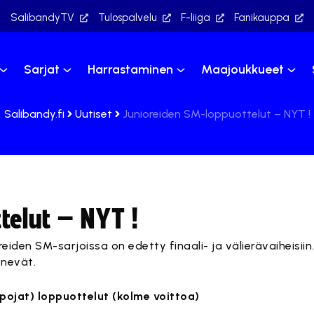
SalibandyTV
Tulospalvelu
F-liiga
Fanikauppa
Sarjat
Harrastaminen
Maajoukkueet
Salibandy.fi
Uutiset
Junioreiden SM-loppuottelut – NYT !
telut – NYT !
oreiden SM-sarjoissa on edetty finaali- ja välierävaiheisii
enevät.
ojat) loppuottelut (kolme voittoa)