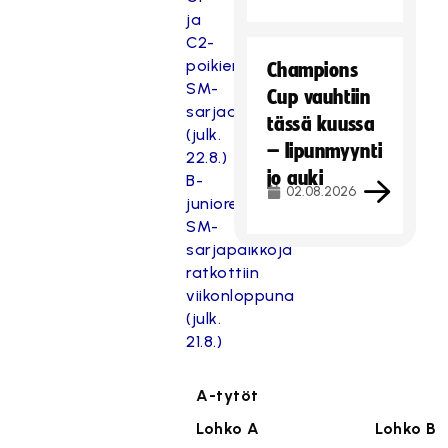
ja
C2-
poikien
Champions
SM-
Cup vauhtiin
sarjaan
tässä kuussa
(julk.
– lipunmyynti
22.8.)
jo auki
B-
02.08.2026
junioreiden
SM-
sarjapaikkoja
ratkottiin
viikonloppuna
(julk.
21.8.)
A-tytöt
Lohko A
Lohko B