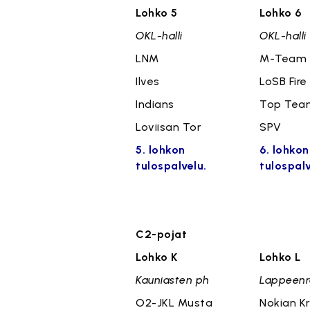
Lohko 5
Lohko 6
OKL-halli
OKL-halli
LNM
M-Team
Ilves
LoSB Fire
Indians
Top Tea
Loviisan Tor
SPV
5. lohkon
6. lohkon
tulospalvelu.
tulospalv
C2-pojat
Lohko K
Lohko L
Kauniasten ph
Lappeenr
O2-JKL Musta
Nokian K