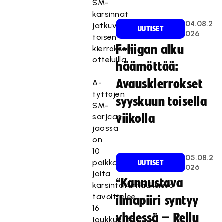
SM-
karsinnat
04.08.2
jatkuvat
UUTISET
026
toisen
F-liigan alku
kierroksen
otteluilla.
häämöttää:
Avauskierrokset
A-
tyttöjen
syyskuun toisella
SM-
sarjaan
viikolla
jaossa
on
10
05.08.2
paikkaa,
UUTISET
026
joita
“Kannustava
karsintaturnauksissa
tavoittelee
ilmapiiri syntyy
16
yhdessä – Reilu
joukkuetta.