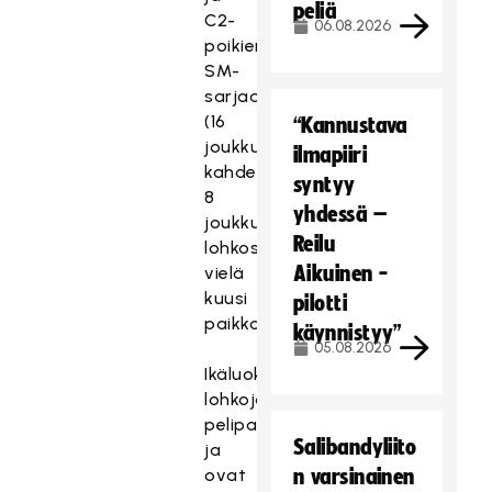
peliä
C2-
06.08.2026
poikien
SM-
sarjaan
(16
“Kannustava
joukkuetta
ilmapiiri
kahdessa
syntyy
8
yhdessä –
joukkueen
Reilu
lohkossa)
Aikuinen -
vielä
kuusi
pilotti
paikkaa.
käynnistyy”
05.08.2026
Ikäluokkien
lohkojaot,
pelipaikat
Salibandyliito
ja
ovat
n varsinainen