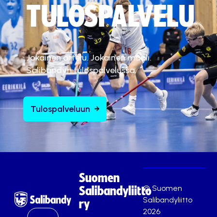
TULOSPALVELU
Jokainen ottelu. Jokainen maali.
Salibandyn tulospalvelussa.
Tulospalveluun
Suomen
© Suomen
Salibandyliitto
Salibandyliitto
ry
2026