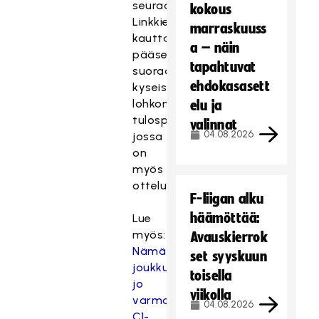
seuraava.
kokous
Linkkien
marraskuuss
kautta
a – näin
pääsee
tapahtuvat
suoraan
ehdokasasett
kyseisen
lohkon
elu ja
tulospalveluun,
valinnat
04.08.2026
jossa
on
myös
otteluohjelma.
F-liigan alku
häämöttää:
Lue
myös:
Avauskierrok
Nämä
set syyskuun
joukkueet
toisella
jo
viikolla
varmoja
04.08.2026
C1-