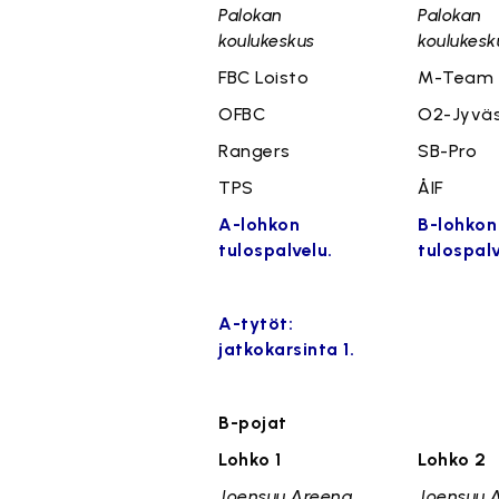
Palokan
Palokan
koulukeskus
koulukesk
FBC Loisto
M-Team
OFBC
O2-Jyväs
Rangers
SB-Pro
TPS
ÅIF
A-lohkon
B-lohkon
tulospalvelu.
tulospalv
A-tytöt:
jatkokarsinta 1.
B-pojat
Lohko 1
Lohko 2
Joensuu Areena
Joensuu 