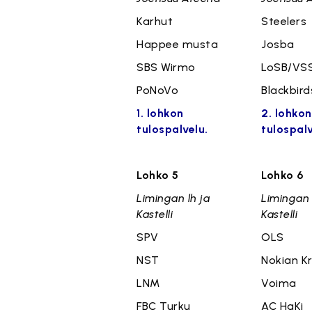
Karhut
Steelers
Happee musta
Josba
SBS Wirmo
LoSB/VS
PoNoVo
Blackbird
1. lohkon
2. lohkon
tulospalvelu.
tulospalv
Lohko 5
Lohko 6
Limingan lh ja
Limingan 
Kastelli
Kastelli
SPV
OLS
NST
Nokian K
LNM
Voima
FBC Turku
AC HaKi