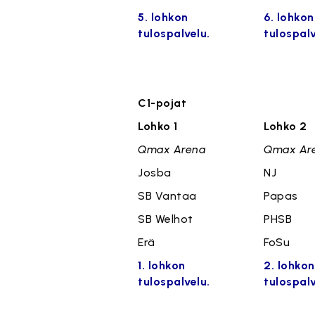
5. lohkon
6. lohkon
tulospalvelu.
tulospalv
C1-pojat
Lohko 1
Lohko 2
Qmax Arena
Qmax Ar
Josba
NJ
SB Vantaa
Papas
SB Welhot
PHSB
Erä
FoSu
1. lohkon
2. lohkon
tulospalvelu.
tulospalv