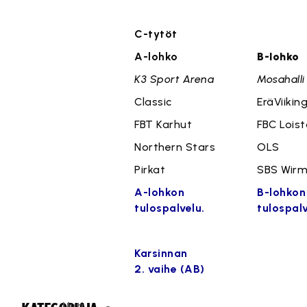
C-tytöt
A-lohko
B-lohko
K3 Sport Arena
Mosahalli
Classic
EräViiking
FBT Karhut
FBC Lois
Northern Stars
OLS
Pirkat
SBS Wir
A-lohkon
B-lohkon
tulospalvelu.
tulospalv
Karsinnan
2. vaihe (AB)
Uuti