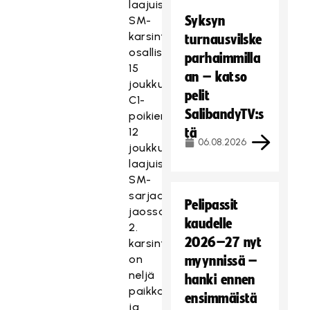
laajuisena.
Syksyn
SM-
karsintoihin
turnausvilske
osallistuu
parhaimmilla
15
an – katso
joukkuetta.
pelit
C1-
SalibandyTV:s
poikien
12
tä
06.08.2026
joukkueen
laajuiseen
SM-
sarjaan
Pelipassit
jaossa
kaudelle
2.
2026–27 nyt
karsintakierroksella
on
myynnissä –
neljä
hanki ennen
paikkaa
ensimmäistä
ja