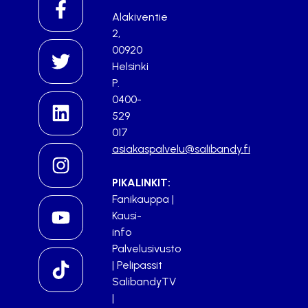
Alakiventie
2,
00920
Helsinki
P.
0400-
529
017
asiakaspalvelu@salibandy.fi
PIKALINKIT:
Fanikauppa
|
Kausi-
info
Palvelusivusto
|
Pelipassit
SalibandyTV
|