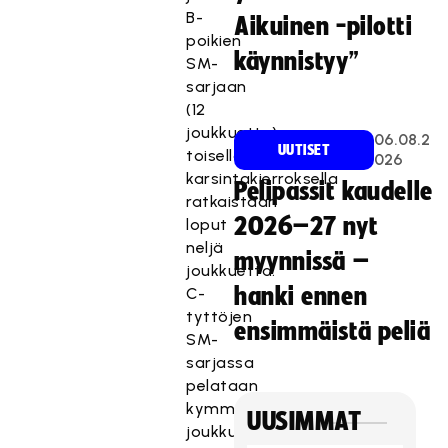
B-
Aikuinen -pilotti
poikien
käynnistyy”
SM-
sarjaan
(12
joukkuetta)
06.08.2
UUTISET
toisella
026
karsintakierroksella
Pelipassit kaudelle
ratkaistaan
2026–27 nyt
loput
neljä
myynnissä –
joukkuetta.
hanki ennen
C-
tyttöjen
ensimmäistä peliä
SM-
sarjassa
pelataan
kymmenen
UUSIMMAT
joukkueen