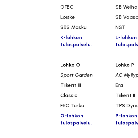
OFBC
SB Welho
Loiske
SB Vaas
SBS Masku
NST
K-lohkon
L-lohkon
tulospalvelu.
tulospalv
Lohko O
Lohko P
Sport Garden
AC Mylly
Tiikerit III
Erä
Classic
Tiikerit II
FBC Turku
TPS Dyn
O-lohkon
P-lohkon
tulospalvelu.
tulospalv