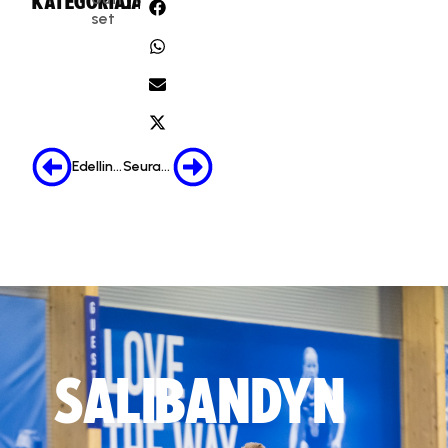
KATEGORIA:
JAA:
set
Edellinen
Seuraava
SALIBANDYN