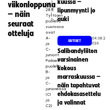
kuussa –
2
viikonloppuna
27.-
0
lipunmyynti jo
28.8.
– näin
1
Tyttöjen
auki
6
puolella
seuraat
vuorossa
otteluja
ovat
A-
04.08.2
UUTISET
026
ja
C-
Salibandyliiton
juniorit.
varsinainen
Poikien
puolella
kokous
B-
marraskuussa –
ja
C-
näin tapahtuvat
junioreissa
ehdokasasettelu
(C1
ja
ja valinnat
C2)