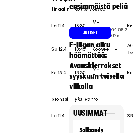
ensimmäistä peliä
finaalit
kolme voittoa
M-
La 11.4.
15:30
-
Ko
Team
04.08.2
UUTISET
026
F-liigan alku
M
Su 12.4.
18:45
Koovee
-
T
häämöttää:
Avauskierrokset
M-
Ke 15.4.
18:30
-
Ko
syyskuun toisella
Team
viikolla
pronssi
yksi voitto
UUSIMMAT
La 11.4.
17:30
PSS
-
SB
Salibandy