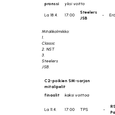
pronssi
yksi voitto
Steelers
La 18.4.
17:00
-
Er
JSB
Mitalikolmikko:
1.
Classic
2. NST
3.
Steeler
s
JSB.
C2-poikien SM-sarjan
mitalipelit
finaalit
kaksi voittoa
R
La 11.4.
17:00
TPS
-
Pa