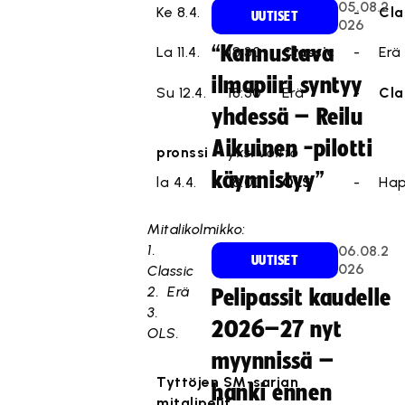
05.08.2
Ke 8.4.
18:30
Erä
-
Cla
UUTISET
026
“Kannustava
La 11.4.
18:30
Classic
-
Erä
ilmapiiri syntyy
Su 12.4.
18:30
Erä
-
Cla
yhdessä – Reilu
Aikuinen -pilotti
pronssi
yksi voitto
käynnistyy”
la 4.4.
18:00
OLS
-
Ha
Mitalikolmikko:
1.
06.08.2
UUTISET
026
Classic
2. Erä
Pelipassit kaudelle
3.
2026–27 nyt
OLS.
myynnissä –
Tyttöjen SM-sarjan
hanki ennen
mitalipelit