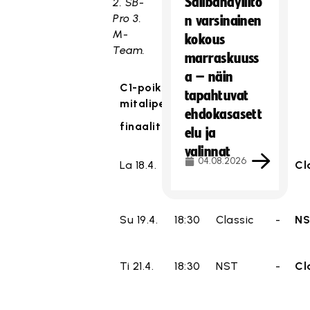
Salibandyliito
2. SB-
Pro 3.
n varsinainen
M-
kokous
Team.
marraskuuss
a – näin
C1-poikien SM-sarjan
tapahtuvat
mitalipelit
ehdokasasett
finaalit
kaksi voittoa
elu ja
valinnat
04.08.2026
La 18.4.
17:00
NST
-
Cl
Su 19.4.
18:30
Classic
-
N
Ti 21.4.
18:30
NST
-
Cl