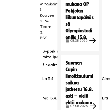
mukana OP
Mitalikolmikko:
1.
Pohjolan
Koovee
liikuntapäiväs
2. M-
sä
Team
Olympiastadi
3.
onilla 15.8.
PSS.
08.08.2026
B-poikien SM-sarjan
mitalipelit
Suomen
finaalit
kaksi voittoa
Cupin
ilmoittautumi
La 11.4.
17:00
Erä
-
Clas
saikaa
jatkettu 16.8.
asti – vielä
Ma 13.4.
18:30
Classic
-
Erä
ehtii mukaan
07.08.2026