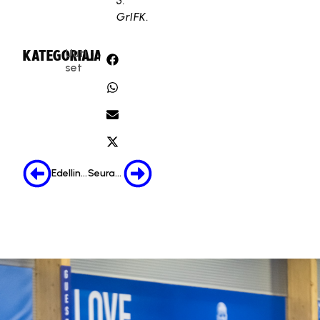
3.
GrIFK.
Uuti
KATEGORIA:
JAA:
set
Edellinen
Seuraava