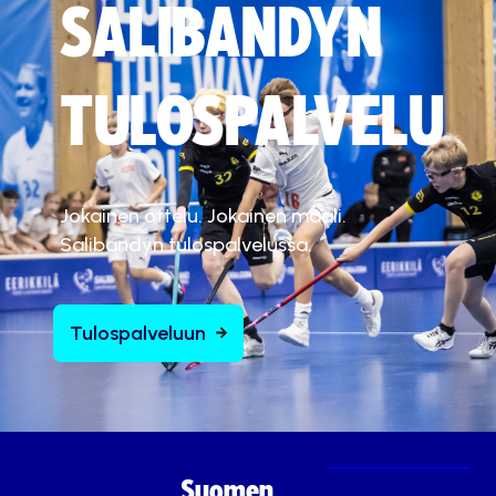
SALIBANDYN
TULOSPALVELU
Jokainen ottelu. Jokainen maali.
Salibandyn tulospalvelussa.
Tulospalveluun
Suomen