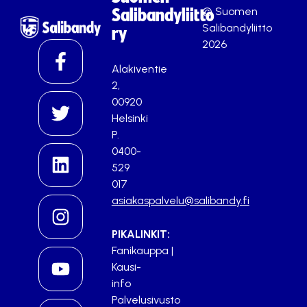
© Suomen
Salibandyliitto
Salibandyliitto
ry
2026
Alakiventie
2,
00920
Helsinki
P.
0400-
529
017
asiakaspalvelu@salibandy.fi
PIKALINKIT:
Fanikauppa
|
Kausi-
info
Palvelusivusto