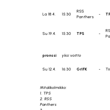
RSS
La 18.4.
15:30
-
T
Panthers
R
Su 19.4.
15:30
TPS
-
Pa
pronssi
yksi voitto
Su 12.4.
16:30
GrIFK
-
Ti
Mitalikolmikko:
1. TPS
2. RSS
Panthers