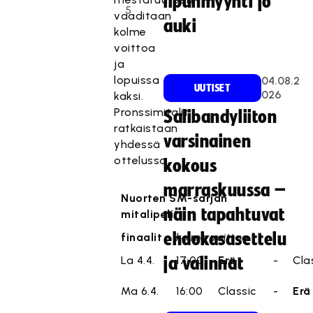
lipunmyynti jo
5
vaaditaan
auki
kolme
voittoa
ja
lopuissa
04.08.2
UUTISET
026
kaksi.
Pronssimitalit
Salibandyliiton
ratkaistaan
varsinainen
yhdessä
ottelussa.
kokous
marraskuussa –
Nuorten SM-sarjan
näin tapahtuvat
mitalipelit
ehdokasasettelu
finaalit
kolme voittoa
La 4.4.
17:00
Erä
-
Cla
ja valinnat
Ma 6.4.
16:00
Classic
-
Erä