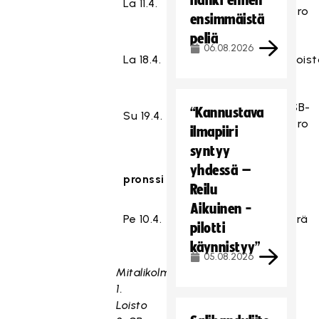
hanki ennen
La 11.4.
18:30
Loisto
-
Pro
ensimmäistä
peliä
06.08.2026
SB-
La 18.4.
15:45
-
Lois
Pro
SB-
“Kannustava
Su 19.4.
18:30
Loisto
-
Pro
ilmapiiri
syntyy
yhdessä –
pronssi
yksi voitto
Reilu
Aikuinen -
M-
Pe 10.4.
19:00
-
Erä
pilotti
Team
käynnistyy”
05.08.2026
Mitalikolmikko:
1.
Loisto