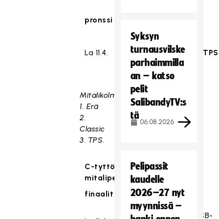
pronssi
yksi voitto
Syksyn
turnausvilske
La 11.4.
14:30
Josba
-
TPS
parhaimmilla
an – katso
pelit
Mitalikolmikko:
SalibandyTV:s
1. Erä
tä
2.
06.08.2026
Classic
3. TPS
.
Pelipassit
C-tyttöjen SM-sarjan
mitalipelit
kaudelle
2026–27 nyt
finaalit
kaksi voittoa
myynnissä –
SB-