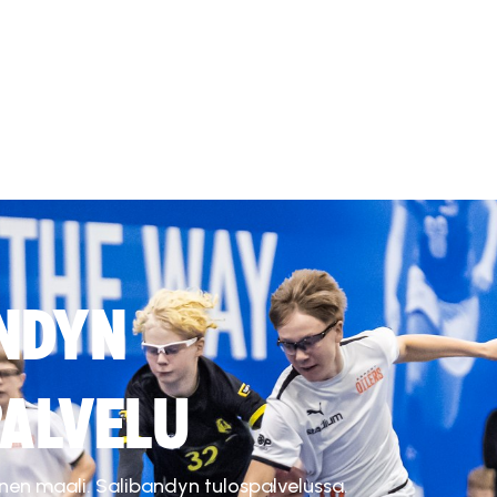
NDYN
ALVELU
inen maali. Salibandyn tulospalvelussa.