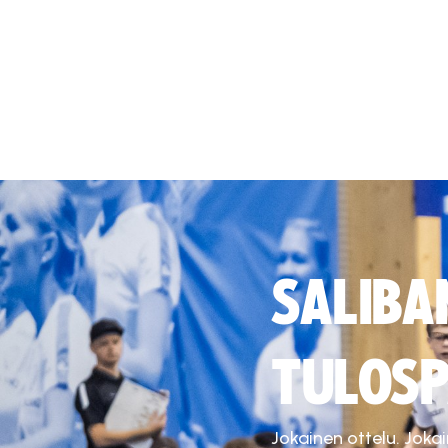
SALIBA
TULOSP
Jokainen ottelu. Joka