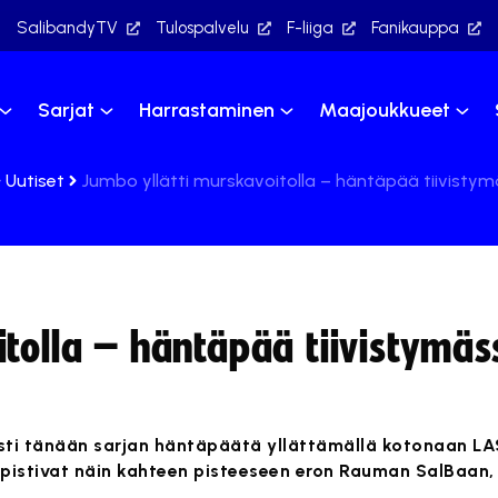
SalibandyTV
Tulospalvelu
F-liiga
Fanikauppa
Sarjat
Harrastaminen
Maajoukkueet
Uutiset
Jumbo yllätti murskavoitolla – häntäpää tiivistymäs
itolla – häntäpää tiivistymäs
sti tänään sarjan häntäpäätä yllättämällä kotonaan LA
supistivat näin kahteen pisteeseen eron Rauman SalBaan, 