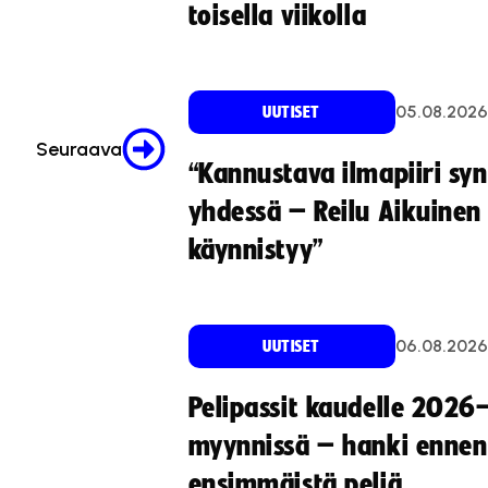
toisella viikolla
05.08.2026
UUTISET
Seuraava
“Kannustava ilmapiiri sy
yhdessä – Reilu Aikuinen 
käynnistyy”
06.08.2026
UUTISET
Pelipassit kaudelle 2026
myynnissä – hanki ennen
ensimmäistä peliä