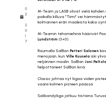
.
0
M-Team ja LASB olivat vielä kahden
2
paikalla killuva "Tiimi" vei hämmästyt
.
kolmannen erän maaleista kaksi syntyi
2
0
M-Teamin tehomiehinä häärivät Pasil
1
Lundström
(3+0).
7
Raumalla SalBan
Petteri Salonen
kav
menojaan, kun
Ville Kuusela
iski yli
neljännen maalin. SalBan
Joni Peltola
helpottaneet SalBan kiriä.
Classic johtaa nyt liigaa viiden pis
vaanii kolmen pisteen päässä.
Salibandyliiga jatkuu tiistaina Turus