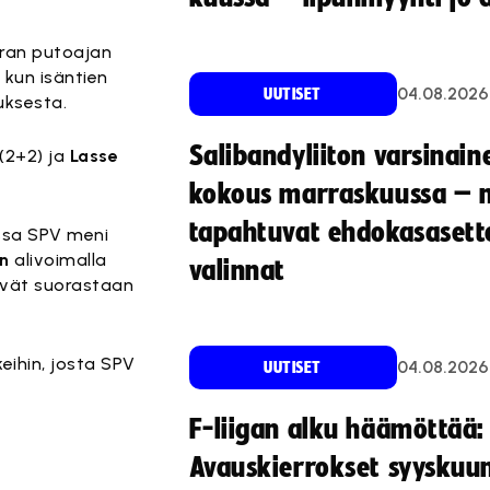
oran putoajan
 kun isäntien
04.08.2026
UUTISET
uksesta.
Salibandyliiton varsinain
(2+2) ja
Lasse
kokous marraskuussa – 
tapahtuvat ehdokasasette
essa SPV meni
en
alivoimalla
valinnat
eivät suorastaan
eihin, josta SPV
04.08.2026
UUTISET
F-liigan alku häämöttää:
Avauskierrokset syyskuu