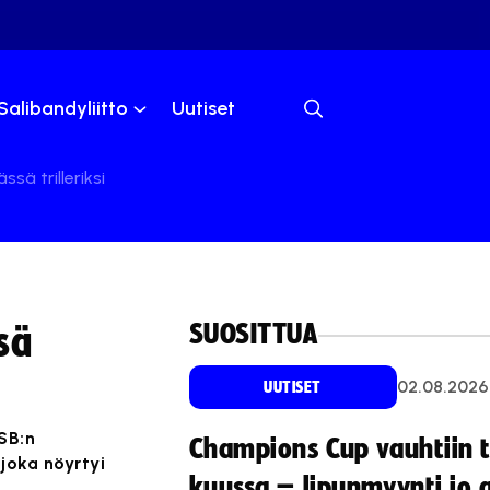
Salibandyliitto
Uutiset
sä trilleriksi
SUOSITTUA
sä
02.08.2026
UUTISET
SB:n
Champions Cup vauhtiin 
joka nöyrtyi
kuussa – lipunmyynti jo 