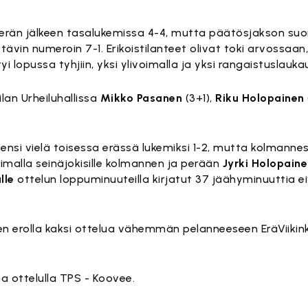
 erän jälkeen tasalukemissa 4-4, mutta päätösjakson su
tävin numeroin 7-1. Erikoistilanteet olivat toki arvossaan,
 lopussa tyhjiin, yksi ylivoimalla ja yksi rangaistuslauka
an Urheiluhallissa
Mikko Pasanen
(3+1),
Riku Holopainen
ensi vielä toisessa erässä lukemiksi 1-2, mutta kolmann
voimalla seinäjokisille kolmannen ja perään
Jyrki Holopain
lle
ottelun loppuminuuteilla kirjatut 37 jäähyminuuttia 
teen erolla kaksi ottelua vähemmän pelanneeseen EräViikink
sa ottelulla TPS - Koovee.