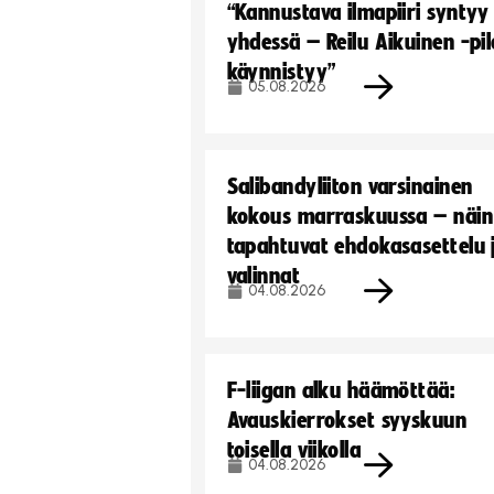
“Kannustava ilmapiiri syntyy
yhdessä – Reilu Aikuinen -pil
käynnistyy”
05.08.2026
Salibandyliiton varsinainen
kokous marraskuussa – näin
tapahtuvat ehdokasasettelu 
valinnat
04.08.2026
F-liigan alku häämöttää:
Avauskierrokset syyskuun
toisella viikolla
04.08.2026