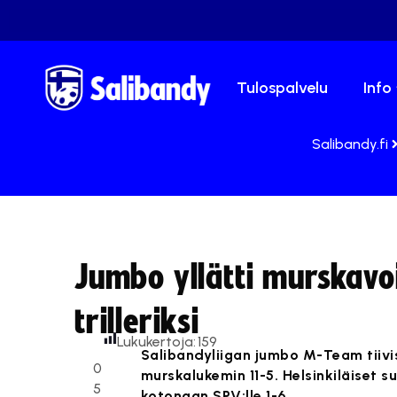
Tulospalvelu
Info
Salibandy.fi
Jumbo yllätti murskavo
trilleriksi
Lukukertoja:
159
Salibandyliigan jumbo M-Team tiivi
0
murskalukemin 11-5. Helsinkiläiset 
5
kotonaan SPV:lle 1-6.