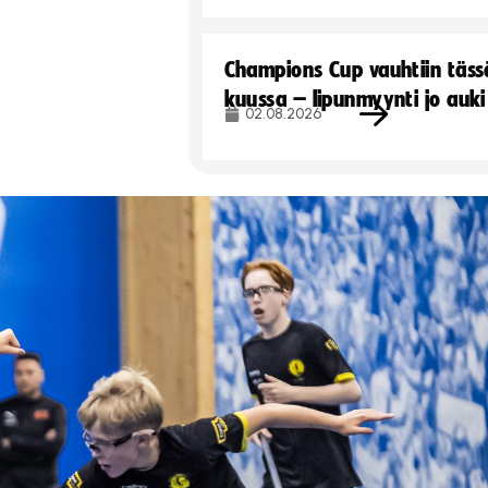
Champions Cup vauhtiin täss
kuussa – lipunmyynti jo auki
02.08.2026