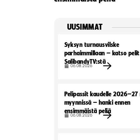
UUSIMMAT
Syksyn turnausvilske
parhaimmillaan – katso pelit
SalibandyTV:stä
06.08.2026
Pelipassit kaudelle 2026–27
myynnissä – hanki ennen
ensimmäistä peliä
06.08.2026