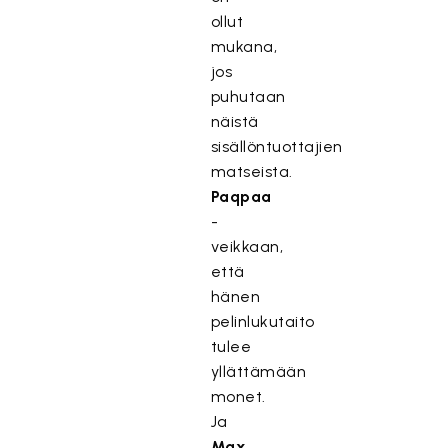
ollut
mukana,
jos
puhutaan
näistä
sisällöntuottajien
matseista.
Paqpaa
-
veikkaan,
että
hänen
pelinlukutaito
tulee
yllättämään
monet.
Ja
Max