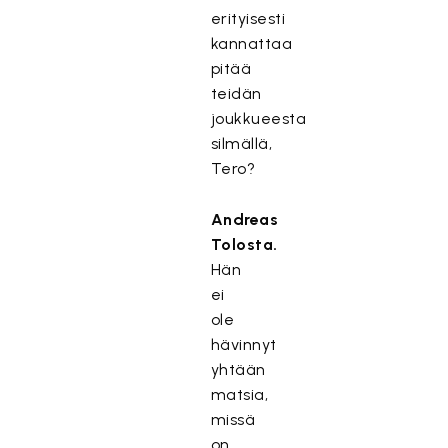
erityisesti
kannattaa
pitää
teidän
joukkueesta
silmällä,
Tero?
Andreas
Tolosta.
Hän
ei
ole
hävinnyt
yhtään
matsia,
missä
on