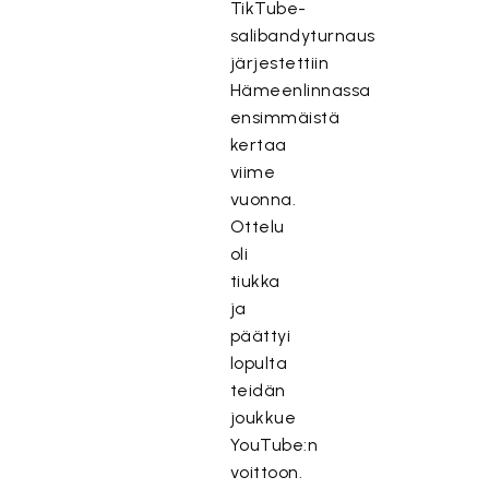
TikTube-
salibandyturnaus
järjestettiin
Hämeenlinnassa
ensimmäistä
kertaa
viime
vuonna.
Ottelu
oli
tiukka
ja
päättyi
lopulta
teidän
joukkue
YouTube:n
voittoon.