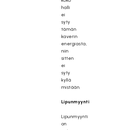
koko
halli
ei
syty
tämän
kaverin
energiasta,
niin
sitten
ei
syty
kyllä
mistään.
Lipunmyynti
Lipunmyynti
on