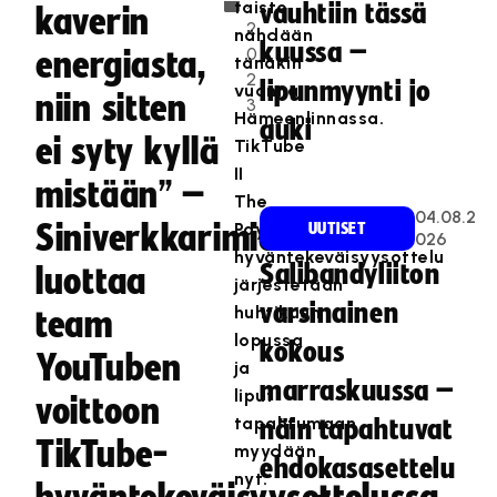
.
taisto
vauhtiin tässä
kaverin
2
nähdään
kuussa –
0
energiasta,
tänäkin
2
lipunmyynti jo
vuonna
niin sitten
3
Hämeenlinnassa.
auki
ei syty kyllä
TikTube
II
mistään” –
The
04.08.2
Siniverkkarimies
Payback
UUTISET
026
hyväntekeväisyysottelu
Salibandyliiton
luottaa
järjestetään
varsinainen
huhtikuun
team
lopussa
kokous
YouTuben
ja
marraskuussa –
liput
voittoon
tapahtumaan
näin tapahtuvat
TikTube-
myydään
ehdokasasettelu
nyt.