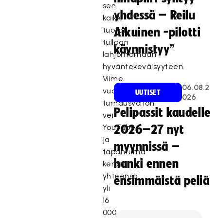
sen
yhdessä – Reilu
kaikki
tuotot
Aikuinen -pilotti
tullaan
käynnistyy”
lahjoittamaan
hyväntekeväisyyteen.
Viime
06.08.2
vuonna
UUTISET
026
turnausvoiton
Pelipassit kaudelle
vei
YouTube
2026–27 nyt
ja
myynnissä –
tapahtuma
hanki ennen
keräsi
yhteensä
ensimmäistä peliä
yli
16
000