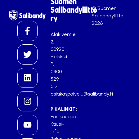
Suomen
© Suomen
Salibandyliitto
Salibandyliitto
ry
2026
Alakiventie
2,
00920
Helsinki
P.
0400-
529
017
asiakaspalvelu@salibandy.fi
PIKALINKIT:
Fanikauppa
|
Kausi-
info
Palvelusivusto