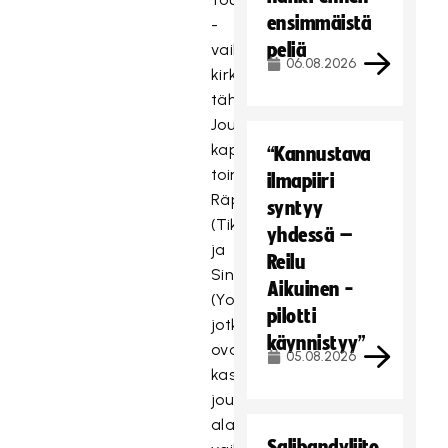
ensimmäistä
-
peliä
vaikuttajien
06.08.2026
kirkkaimmat
tähdet.
Joukkueiden
kapteeneina
“Kannustava
toimivat
ilmapiiri
Räpfaija
syntyy
(TikTok)
yhdessä –
ja
Reilu
Siniverkkarimies
Aikuinen -
(YouTube),
pilotti
jotka
käynnistyy”
ovat
05.08.2026
kasanneet
joukkueensa
alan
Salibandyliito