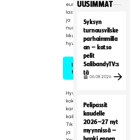
UUSIMMAT
euroa
lasten
ja
Syksyn
nuorten
turnausvilske
liikunnan
parhaimmilla
hyväksi.
an – katso
pelit
SalibandyTV:s
Liput
täältä!
tä
06.08.2026
Hyväntekeväisyysotteluun
kokoontuvat
Pelipassit
kamppailemaan
kaudelle
kaikki
2026–27 nyt
TikTok-
myynnissä –
ja
hanki ennen
YouTube