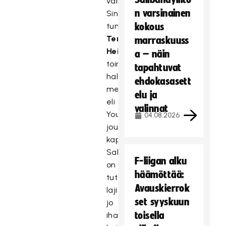
vaikuttajista.
n varsinainen
Siniverkkarimiehenä
tunnettu
kokous
Tero
marraskuuss
Heikkilä
a – näin
toimii
tapahtuvat
hallitsevan
ehdokasasett
mestarin
elu ja
eli
valinnat
YouTube-
04.08.2026
joukkueen
kapteenina.
Salibandy
F-liigan alku
on
häämöttää:
tuttu
Avauskierrok
laji
set syyskuun
jo
toisella
ihan