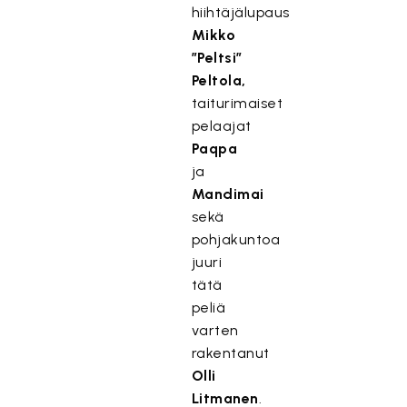
hiihtäjälupaus
Mikko
”Peltsi”
Peltola,
taiturimaiset
pelaajat
Paqpa
ja
Mandimai
sekä
pohjakuntoa
juuri
tätä
peliä
varten
rakentanut
Olli
Litmanen
.