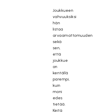
Joukkueen
vahvuuksiksi
hän
listaa
arvaamattomuuden
sekä
sen,
että
joukkue
on
kentällä
parempi,
kuin
moni
edes
tietää.
Keitä