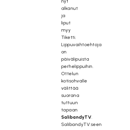
nyt
alkanut
ja
liput
myy
Tiketti.
Lippuvaihtoehtoja
on
päivälipuista
perhelippuihin.
Ottelun
kotisohvalle
välittää
suorana
tuttuun
tapaan
SalibandyTV
.
SalibandyTV:seen