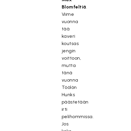
Blomfeltiä
.
Viime
vuonna
tää
kaveri
koutsas
jengin
voittoon,
mutta
tänä
vuonna
Töölön
Hunks
päästetään
irti
pelihommissa.
Jos