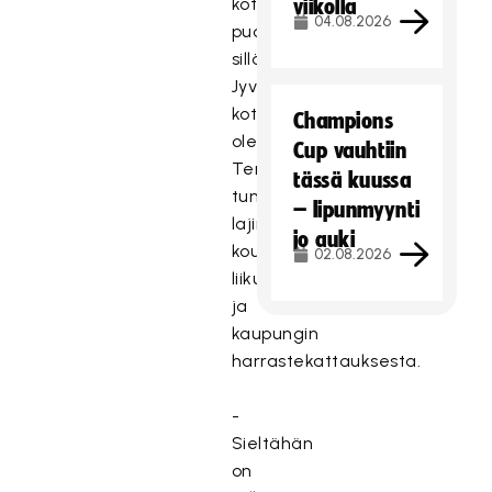
kotiseudunkin
viikolla
04.08.2026
puolesta,
sillä
Jyväskylästä
kotoisin
Champions
oleva
Cup vauhtiin
Tero
tässä kuussa
tuntee
– lipunmyynti
lajin
jo auki
koulun
02.08.2026
liikuntatunneilta
ja
kaupungin
harrastekattauksesta.
-
Sieltähän
on