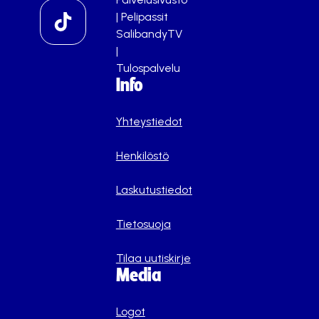
|
Pelipassit
SalibandyTV
|
Tulospalvelu
Info
Yhteystiedot
Henkilöstö
Laskutustiedot
Tietosuoja
Tilaa uutiskirje
Media
Logot