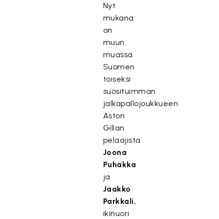
Nyt
mukana
on
muun
muassa
Suomen
toiseksi
suosituimman
jalkapallojoukkueen
Aston
Gillan
pelaajista
Joona
Puhakka
ja
Jaakko
Parkkali,
ikinuori