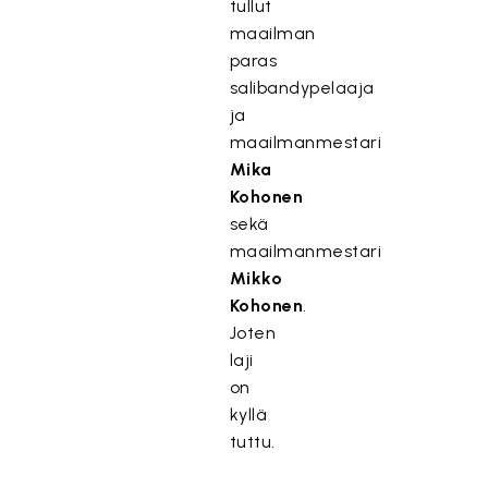
tullut
maailman
paras
salibandypelaaja
ja
maailmanmestari
Mika
Kohonen
sekä
maailmanmestari
Mikko
Kohonen
.
Joten
laji
on
kyllä
tuttu.