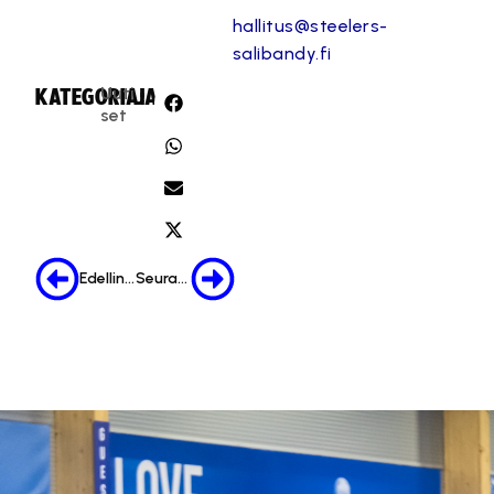
hallitus@steelers-
salibandy.fi
Uuti
KATEGORIA:
JAA:
set
Edellinen
Seuraava