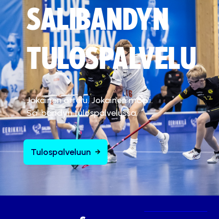
SALIBANDYN
TULOSPALVELU
Jokainen ottelu. Jokainen maali.
Salibandyn tulospalvelussa.
Tulospalveluun