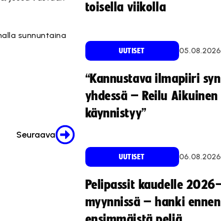
toisella viikolla
nalla sunnuntaina
05.08.2026
UUTISET
“Kannustava ilmapiiri sy
yhdessä – Reilu Aikuinen 
käynnistyy”
Seuraava
06.08.2026
UUTISET
Pelipassit kaudelle 2026
myynnissä – hanki ennen
ensimmäistä peliä