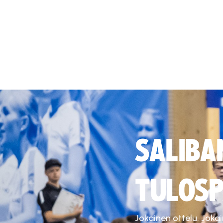
SALIBA
TULOSP
Jokainen ottelu. Joka