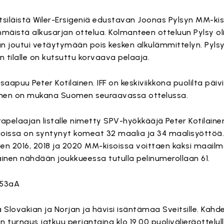
tsiläistä Wiler-Ersigeniä edustavan Joonas Pylsyn MM-kisa
immäistä alkusarjan ottelua. Kolmanteen otteluun Pylsy ol
 joutui vetäytymään pois kesken alkulämmittelyn. Pylsy 
n tilalle on kutsuttu korvaava pelaaja.
 saapuu Peter Kotilainen. IFF on keskiviikkona puolilta päi
ainen on mukana Suomen seuraavassa ottelussa.
pelaajan listalle nimetty SPV-hyökkääjä Peter Kotilainen
joissa on syntynyt komeat 32 maalia ja 34 maalisyöttöä
n 2016, 2018 ja 2020 MM-kisoissa voittaen kaksi maail
nen nähdään joukkueessa tutulla pelinumerollaan 61.
C53aA
Slovakian ja Norjan ja hävisi isäntämaa Sveitsille. Kahdell
 turnaus jatkuu perjantaina klo 19.00 puolivälieräottelul