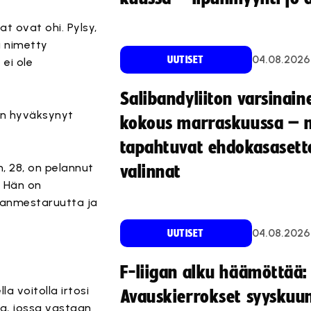
t ovat ohi. Pylsy,
i nimetty
04.08.2026
UUTISET
ei ole
Salibandyliiton varsinain
vin hyväksynyt
kokous marraskuussa – 
tapahtuvat ehdokasasette
, 28, on pelannut
valinnat
. Hän on
manmestaruutta ja
04.08.2026
UUTISET
F-liigan alku häämöttää:
a voitolla irtosi
Avauskierrokset syyskuu
la, jossa vastaan