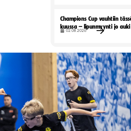
Champions Cup vauhtiin täss
kuussa – lipunmyynti jo auki
02.08.2026