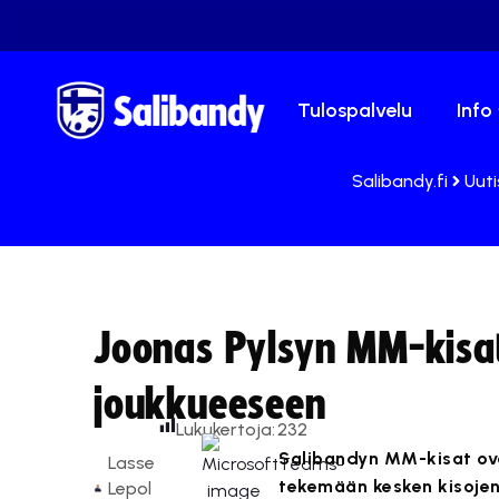
Tulospalvelu
Info
Salibandy.fi
Uuti
Joonas Pylsyn MM-kisat 
joukkueeseen
Lukukertoja:
232
Salibandyn MM-kisat ova
Lasse
tekemään kesken kisojen
Lepol