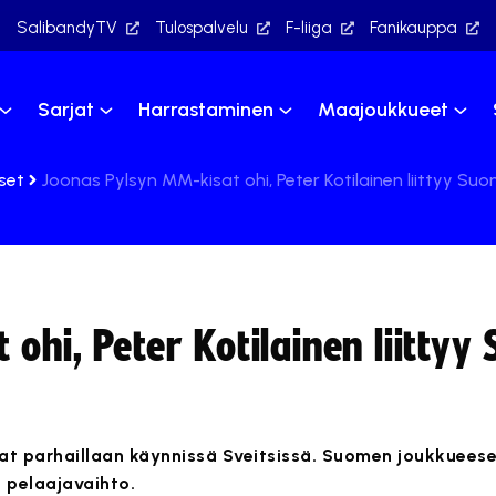
SalibandyTV
Tulospalvelu
F-liiga
Fanikauppa
Sarjat
Harrastaminen
Maajoukkueet
set
Joonas Pylsyn MM-kisat ohi, Peter Kotilainen liittyy S
ohi, Peter Kotilainen liitty
t parhaillaan käynnissä Sveitsissä. Suomen joukkuees
 pelaajavaihto.