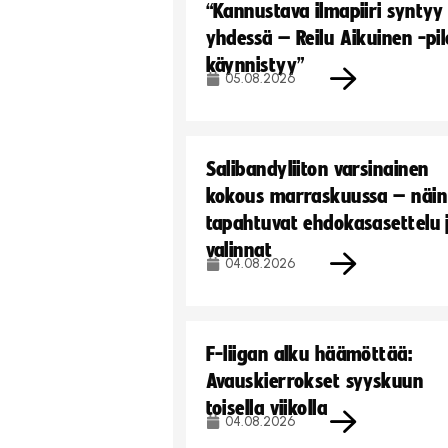
“Kannustava ilmapiiri syntyy
yhdessä – Reilu Aikuinen -pil
käynnistyy”
05.08.2026
Salibandyliiton varsinainen
kokous marraskuussa – näin
tapahtuvat ehdokasasettelu 
valinnat
04.08.2026
F-liigan alku häämöttää:
Avauskierrokset syyskuun
toisella viikolla
04.08.2026