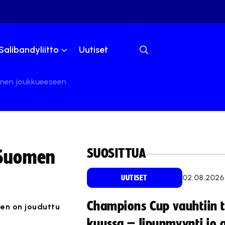
Salibandyliitto
Uutiset
uomen joukkueeseen
SUOSITTUA
y Suomen
02.08.2026
UUTISET
Champions Cup vauhtiin 
een on jouduttu
kuussa – lipunmyynti jo 