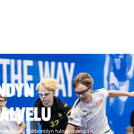
NDYN
ALVELU
inen maali. Salibandyn tulospalvelussa.