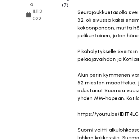
a
11.11.2
Seurajoukkuetasolla svei
022
32, oli sivussa kaksi ens
kokoonpanoon, mutta hän
pelikuntoinen, joten häne
Pikahälytykselle Sveitsiin
pelaajavaihdon ja Kotil
Alun perin kymmenen vara
52 miesten maaottelua, 
edustanut Suomea vuosie
yhden MM-hopean. Kotilai
https://youtu.be/1D1T4L
Suomi voitti alkulohkossa 
lohkon kakkossija. Suomen