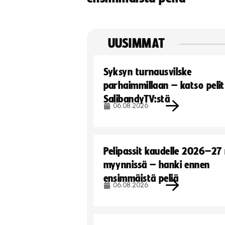
UUSIMMAT
Syksyn turnausvilske
parhaimmillaan – katso pelit
SalibandyTV:stä
06.08.2026
Pelipassit kaudelle 2026–27
myynnissä – hanki ennen
ensimmäistä peliä
06.08.2026