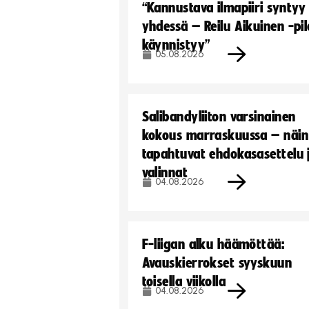
“Kannustava ilmapiiri syntyy
yhdessä – Reilu Aikuinen -pil
käynnistyy”
05.08.2026
Salibandyliiton varsinainen
kokous marraskuussa – näin
tapahtuvat ehdokasasettelu 
valinnat
04.08.2026
F-liigan alku häämöttää:
Avauskierrokset syyskuun
toisella viikolla
04.08.2026