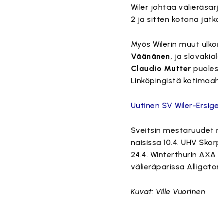
Wiler johtaa välieräsa
2 ja sitten kotona jatk
Myös Wilerin muut ulk
Väänänen,
ja slovakia
Claudio Mutter
puoles
Linköpingistä kotimaa
Uutinen SV Wiler-Ersigen
Sveitsin mestaruudet 
naisissa 10.4. UHV Skor
24.4. Winterthurin AXA 
välieräparissa Alligato
Kuvat: Ville Vuorinen