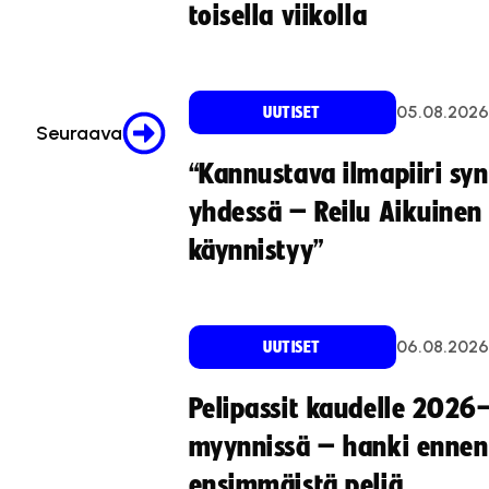
toisella viikolla
05.08.2026
UUTISET
Seuraava
“Kannustava ilmapiiri sy
yhdessä – Reilu Aikuinen 
käynnistyy”
06.08.2026
UUTISET
Pelipassit kaudelle 2026
myynnissä – hanki ennen
ensimmäistä peliä