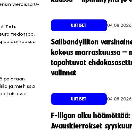
nsin vieraissa 8-
04.08.2026
UUTISET
nut
Tatu
eura tiedottaa.
Salibandyliiton varsinain
g
palaamaassa
kokous marraskuussa – 
tapahtuvat ehdokasasette
valinnat
nä pelataan
illä ja miehissä
kaa toisessa
04.08.2026
UUTISET
F-liigan alku häämöttää:
Avauskierrokset syyskuu