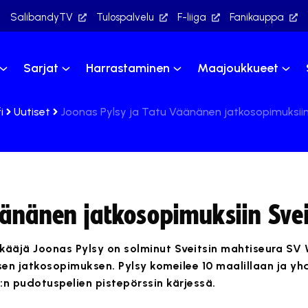
SalibandyTV
Tulospalvelu
F-liiga
Fanikauppa
Sarjat
Harrastaminen
Maajoukkueet
i
Uutiset
Joonas Pylsy ja Tatu Väänänen jatkosopimuksiin
äänänen jatkosopimuksiin Svei
äjä Joonas Pylsy on solminut Sveitsin mahtiseura SV W
en jatkosopimuksen. Pylsy komeilee 10 maalillaan ja yh
:n pudotuspelien pistepörssin kärjessä.