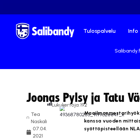
Tulospalvelu
Info
Salibandy.f
Joonas Pylsy ja Tatu V
Lukukertoja:
192
Maailmanmestarihyökkä
Tea
kanssa vuoden mittais
Naskali
07.04.
syöttöpisteellään NLA
2021