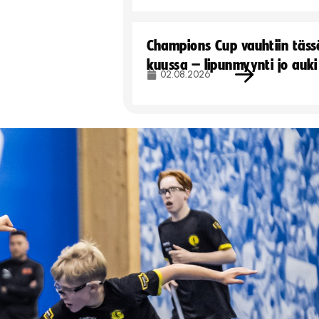
Champions Cup vauhtiin täss
kuussa – lipunmyynti jo auki
02.08.2026