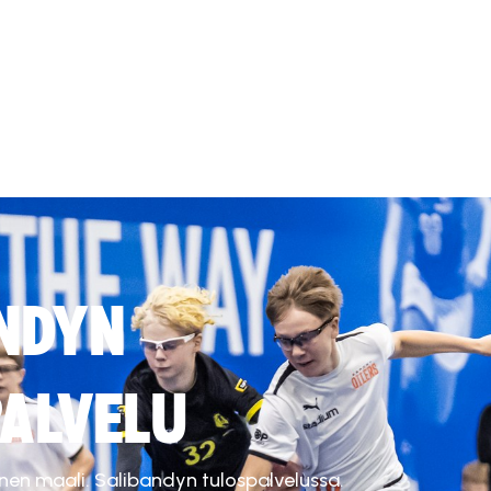
NDYN
ALVELU
inen maali. Salibandyn tulospalvelussa.