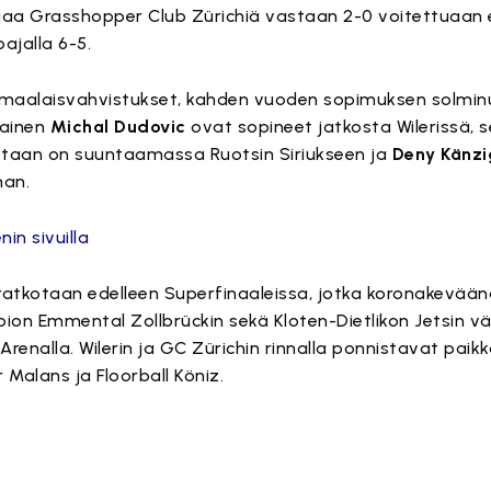
rjaa Grasshopper Club Zürichiä vastaan 2-0 voitettuaan e
oajalla 6-5.
omaalaisvahvistukset, kahden vuoden sopimuksen solmi
lainen
Michal Dudovic
ovat sopineet jatkosta Wilerissä, s
taan on suuntaamassa Ruotsin Siriukseen ja
Deny Känzi
han.
in sivuilla
ratkotaan edelleen Superfinaaleissa, jotka koronakevää
pion Emmental Zollbrückin sekä Kloten-Dietlikon Jetsin väl
Arenalla. Wilerin ja GC Zürichin rinnalla ponnistavat paik
r Malans ja Floorball Köniz.