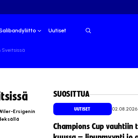
Salibandyliitto
Uutiset
 Sveitsissä
SUOSITTUA
tsissä
02.08.2026
UUTISET
iler-Ersigenin
deksällä
Champions Cup vauhtiin 
kuussa – lipunmyynti jo 