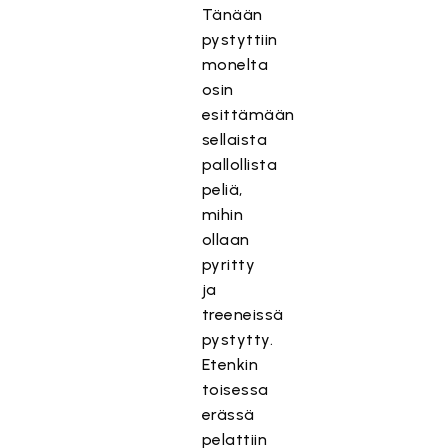
Tänään
pystyttiin
monelta
osin
esittämään
sellaista
pallollista
peliä,
mihin
ollaan
pyritty
ja
treeneissä
pystytty.
Etenkin
toisessa
erässä
pelattiin