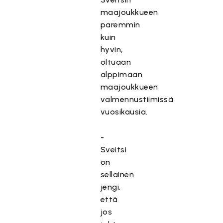
maajoukkueen
paremmin
kuin
hyvin,
oltuaan
alppimaan
maajoukkueen
valmennustiimissä
vuosikausia.
T
ä
-
m
Sveitsi
ä
on
s
sellainen
i
jengi,
s
että
ä
jos
l