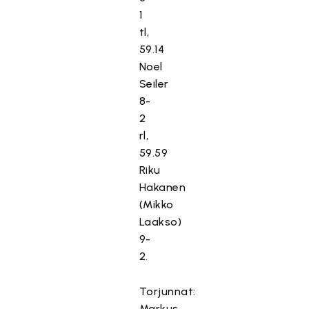
1
tl,
59.14
Noel
Seiler
8-
2
rl,
59.59
Riku
Hakanen
(Mikko
Laakso)
9-
2.
Torjunnat:
Markus