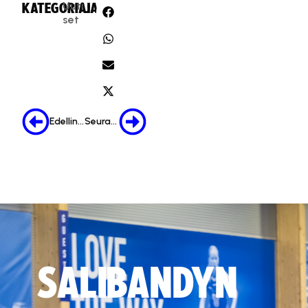
Uuti
KATEGORIA:
JAA:
set
Edellinen
Seuraava
SALIBANDYN