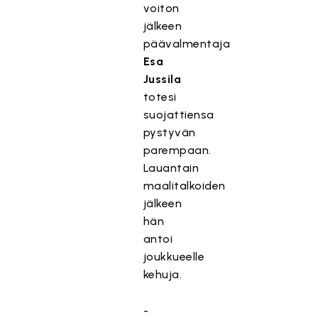
voiton
jälkeen
päävalmentaja
Esa
Jussila
totesi
suojattiensa
pystyvän
parempaan.
Lauantain
maalitalkoiden
jälkeen
hän
antoi
joukkueelle
kehuja.
-