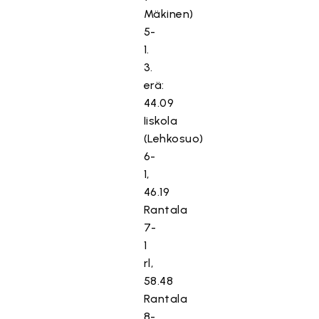
Mäkinen)
5-
1.
3.
erä:
44.09
Iiskola
(Lehkosuo)
6-
1,
46.19
Rantala
7-
1
rl,
58.48
Rantala
8-