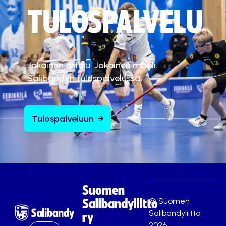
TULOSPALVELU
Jokainen ottelu. Jokainen maali.
Salibandyn tulospalvelussa.
Tulospalveluun
Suomen
© Suomen
Salibandyliitto
Salibandyliitto
ry
2026