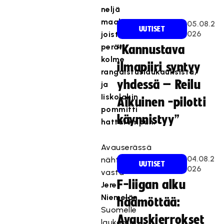
neljä
maalia,
05.08.2
UUTISET
026
joista
peräti
“Kannustava
kolme
ilmapiiri syntyy
rangaistuslaukauksista,
yhdessä – Reilu
ja
Iiskolakin
Aikuinen -pilotti
pommitti
käynnistyy”
hattutempun.
Avauserässä
04.08.2
nähtiin
UUTISET
026
vasta
F-liigan alku
Jere
Niemelän
häämöttää:
Suomelle
Avauskierrokset
laukoma