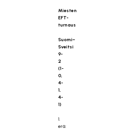
s
t
Miesten
e
EFT-
i
turnaus
t
ä
Suomi–
.
Sveitsi
Hyväksy markkinointievästeet
9-
2
(1-
0,
4-
1,
4-
1)
1.
erä: