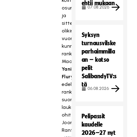
kolmannen
ehtii mukaan
07.08.2026
osumansa,
ja
sitten
olikin
Syksyn
vuorossa
turnausvilske
kunnon
parhaimmilla
rankkarishow.
an – katso
Maalivahti
pelit
Yanick
SalibandyTV:s
Fluryn
tä
edellisessä
06.08.2026
rankkarissaan
suoralla
laukauksella
ohittanut
Pelipassit
Joona
kaudelle
Rantala
2026–27 nyt