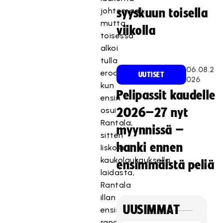
johtomaali,
syyskuun toisella
mutta
viikolla
toisessa
alkoi
tulla
06.08.2
eroa,
UUTISET
026
kun
Pelipassit kaudelle
ensin
osui
2026–27 nyt
Rantala,
myynnissä –
sitten
hanki ennen
Iiskola
kaukolaukauksella
ensimmäistä peliä
laidasta,
Rantala
illan
UUSIMMAT
ensimmäisestä
rangaistuslaukauksestaan