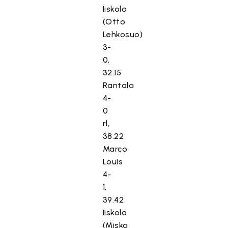
Iiskola
(Otto
Lehkosuo)
3-
0,
32.15
Rantala
4-
0
rl,
38.22
Marco
Louis
4-
1,
39.42
Iiskola
(Miska