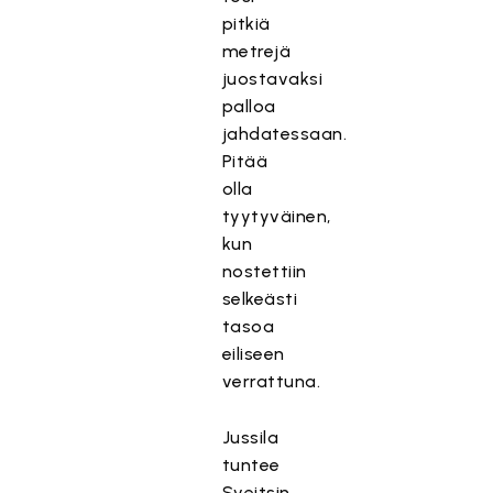
pitkiä
metrejä
juostavaksi
palloa
jahdatessaan.
Pitää
olla
tyytyväinen,
kun
nostettiin
selkeästi
tasoa
eiliseen
verrattuna.
Jussila
tuntee
Sveitsin