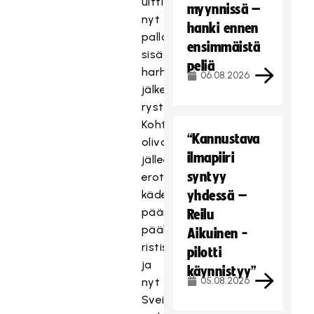
uitti
myynnissä –
nyt
hanki ennen
pallon
ensimmäistä
sisään
peliä
harhautuksen
06.08.2026
jälkeen
rystyltä.
Kohta
“Kannustava
olivat
ilmapiiri
jälleen
syntyy
erotuomarin
kädet
yhdessä –
pään
Reilu
päällä
Aikuinen -
ristissä,
pilotti
ja
käynnistyy”
05.08.2026
nyt
Sveitsi