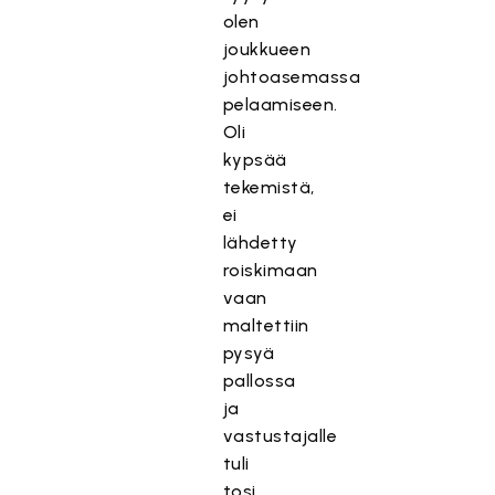
olen
joukkueen
johtoasemassa
pelaamiseen.
Oli
kypsää
tekemistä,
ei
lähdetty
roiskimaan
vaan
maltettiin
pysyä
pallossa
ja
vastustajalle
tuli
tosi