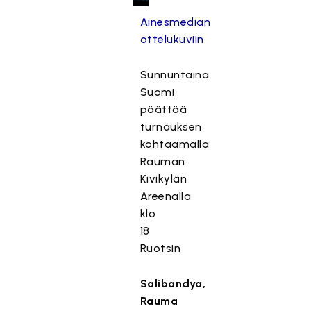
a
Ainesmedian
a
ottelukuviin
t
ii
Sunnuntaina
m
Suomi
a
r
päättää
k
turnauksen
k
kohtaamalla
i
Rauman
n
Kivikylän
o
Areenalla
i
klo
n
18
t
Ruotsin
i
e
Salibandya,
v
ä
Rauma