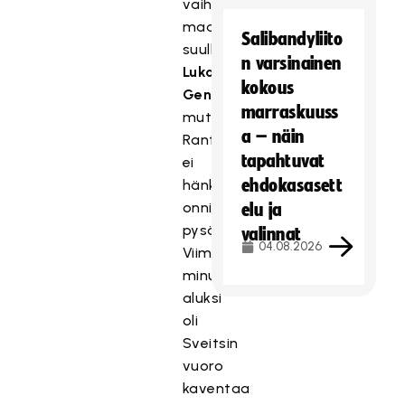
vaihtoi
maalin
Salibandyliito
suulle
n varsinainen
Lukas
kokous
Genhartin
,
marraskuuss
mutta
a – näin
Rantalaa
tapahtuvat
ei
ehdokasasett
hänkään
onnistunut
elu ja
pysäyttämään.
valinnat
04.08.2026
Viimeisen
minuutin
aluksi
oli
Sveitsin
vuoro
kaventaa