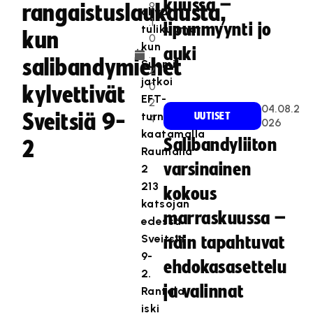
kuussa –
9
rangaistuslaukausta,
olivat
.1
lipunmyynti jo
tulikuumat,
kun
0
kun
auki
.
salibandymiehet
Suomi
2
jatkoi
0
kylvettivät
EFT-
2
04.08.2
Sveitsiä 9-
turnausta
UUTISET
4
026
kaatamalla
Salibandyliiton
2
Raumalla
varsinainen
2
213
kokous
katsojan
marraskuussa –
edessä
Sveitsin
näin tapahtuvat
9-
ehdokasasettelu
2.
ja valinnat
Rantala
iski