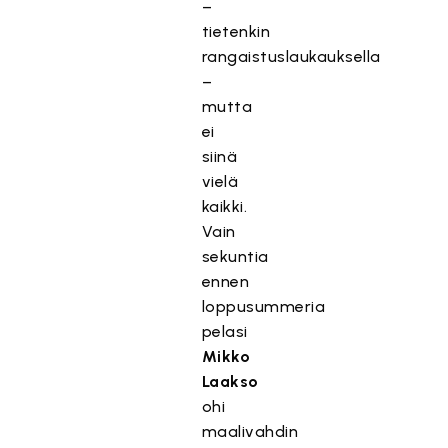
–
tietenkin
rangaistuslaukauksella
–
mutta
ei
siinä
vielä
kaikki.
Vain
sekuntia
ennen
loppusummeria
pelasi
Mikko
Laakso
ohi
maalivahdin