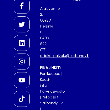
Alakiventie
2,
00920
Helsinki
P.
0400-
529
017
asiakaspalvelu@salibandy.fi
PIKALINKIT:
Fanikauppa
|
Kausi-
info
Palvelusivusto
|
Pelipassit
SalibandyTV
|