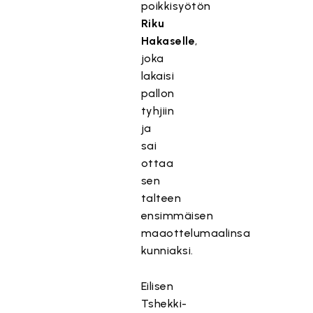
poikkisyötön
Riku
Hakaselle
,
joka
lakaisi
pallon
tyhjiin
ja
sai
ottaa
sen
talteen
ensimmäisen
maaottelumaalinsa
kunniaksi.
Eilisen
Tshekki-