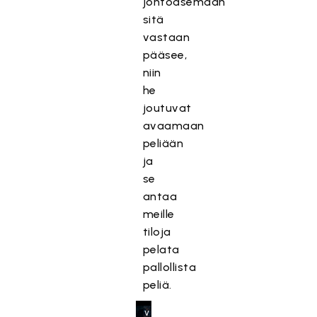
johtoasemaan
t
sitä
ö
o
vastaan
n
pääsee,
e
niin
s
he
t
joutuvat
e
avaamaan
t
peliään
t
ja
y
se
,
antaa
k
meille
o
tiloja
s
k
pelata
a
pallollista
s
peliä.
e
v