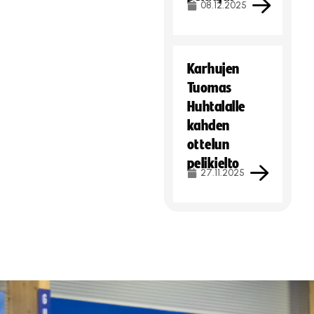
08.12.2025
Karhujen
Tuomas
Huhtalalle
kahden
ottelun
pelikielto
27.11.2025