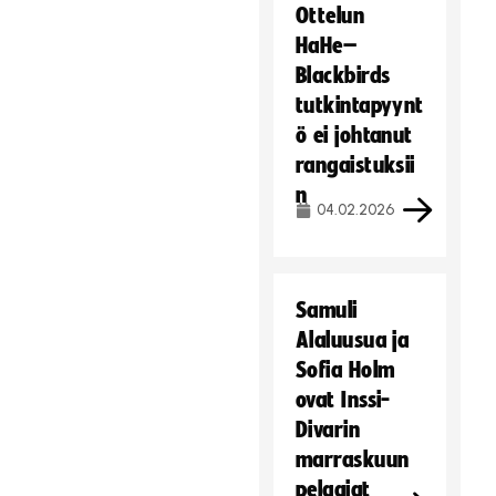
Ottelun
HaHe–
Blackbirds
tutkintapyynt
ö ei johtanut
rangaistuksii
n
04.02.2026
Samuli
Alaluusua ja
Sofia Holm
ovat Inssi-
Divarin
marraskuun
pelaajat