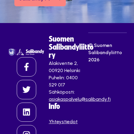
Suomen
© Suomen
Salibandyliitto
Salibandyliitto
ry
2026
Alakiventie 2,
00920 Helsinki
Puhelin: 0400
529 017
Sähköposti:
asiakaspalvelu@salibandy.fi
Info
Yhteystiedot