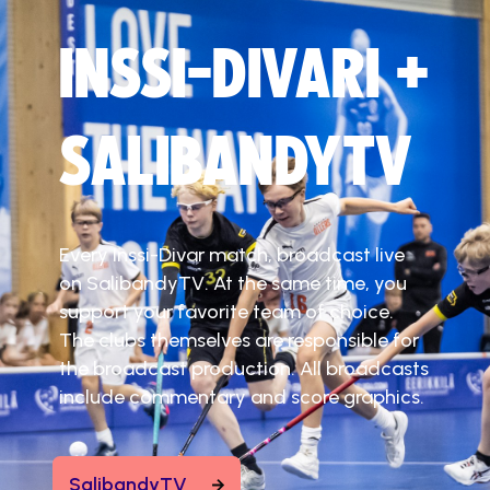
INSSI-DIVARI +
SALIBANDYTV
Every Inssi-Divar match, broadcast live
on SalibandyTV. At the same time, you
support your favorite team of choice.
The clubs themselves are responsible for
the broadcast production. All broadcasts
include commentary and score graphics.
SalibandyTV