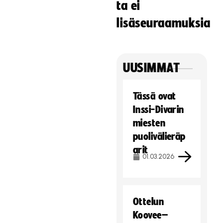
ta ei
Hyväksy markkinointievästeet
lisäseuraamuksia
UUSIMMAT
Tässä ovat
Inssi-Divarin
miesten
puolivälieräp
arit
01.03.2026
Ottelun
Koovee–