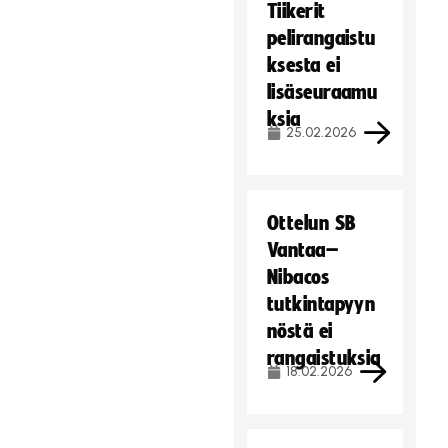
Tiikerit
pelirangaistu
ksesta ei
lisäseuraamu
ksia
25.02.2026
Ottelun SB
Vantaa–
Nibacos
tutkintapyyn
nöstä ei
rangaistuksia
18.02.2026