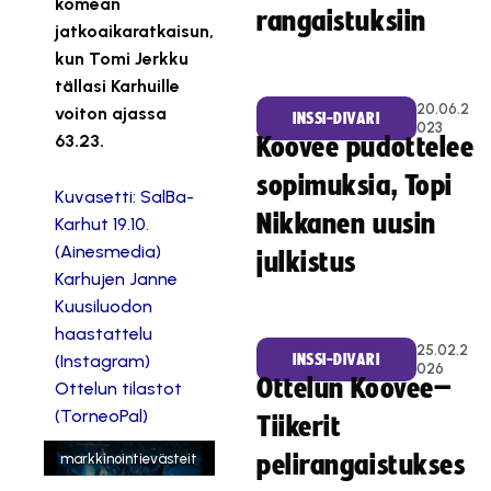
komean
rangaistuksiin
jatkoaikaratkaisun,
kun Tomi Jerkku
tällasi Karhuille
20.06.2
voiton ajassa
INSSI-DIVARI
023
63.23.
Koovee pudottelee
sopimuksia, Topi
Kuvasetti: SalBa-
Nikkanen uusin
Karhut 19.10.
(Ainesmedia)
julkistus
Karhujen Janne
Kuusiluodon
haastattelu
25.02.2
(Instagram)
INSSI-DIVARI
026
Ottelun Koovee–
Tämä sisältö on
Ottelun tilastot
estetty, koska se
(TorneoPal)
Tiikerit
vaatii
markkinointievästeit
pelirangaistukses
ä.