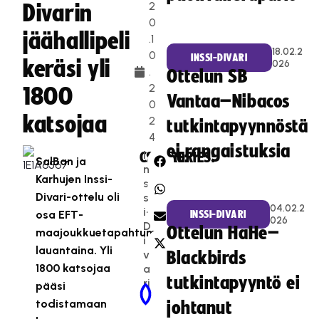
2
Divarin
0
jäähallipeli
.1
18.02.2
0
INSSI-DIVARI
keräsi yli
026
.
Ottelun SB
2
1800
Vantaa–Nibacos
0
katsojaa
2
tutkintapyynnöstä
4
ei rangaistuksia
I
CATEGORIES:
SHARE:
SalBan ja
n
Karhujen Inssi-
s
Divari-ottelu oli
s
04.02.2
i-
osa EFT-
INSSI-DIVARI
026
D
Ottelun HaHe–
maajoukkuetapahtumaa
i
lauantaina. Yli
v
Blackbirds
1800 katsojaa
a
tutkintapyyntö ei
ri
pääsi
Newer Post
Older Post
todistamaan
johtanut