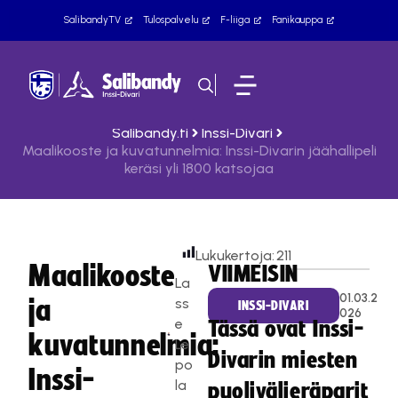
SalibandyTV
Tulospalvelu
F-liiga
Fanikauppa
Salibandy.fi
Inssi-Divari
Maalikooste ja kuvatunnelmia: Inssi-Divarin jäähallipeli
keräsi yli 1800 katsojaa
Lukukertoja:
211
Maalikooste
VIIMEISIN
La
01.03.2
ja
ss
INSSI-DIVARI
026
e
Tässä ovat Inssi-
kuvatunnelmia:
Le
Divarin miesten
po
Inssi-
la
puolivälieräparit