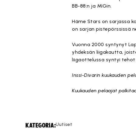
BB-88:n ja MIGin.
Häme Stars on sarjassa ka
on sarjan pistepörssissä n
Vuonna 2000 syntynyt Lappa
yhdeksän liigakautta, joist
liigaottelussa syntyi teho
Inssi-Divarin kuukauden pel
Kuukauden pelaajat palkitaan
Uutiset
KATEGORIA: