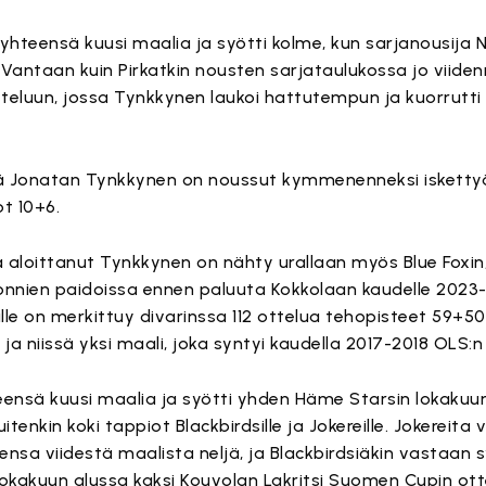
 yhteensä kuusi maalia ja syötti kolme, kun sarjanousija 
B Vantaan kuin Pirkatkin nousten sarjataulukossa jo viiden
teluun, jossa Tynkkynen laukoi hattutempun ja kuorrutti 
issä Jonatan Tynkkynen on noussut kymmenenneksi iskett
t 10+6.
 aloittanut Tynkkynen on nähty urallaan myös Blue Foxin,
nnien paidoissa ennen paluuta Kokkolaan kaudelle 2023
lle on merkittuy divarinssa 112 ottelua tehopisteet 59+50.
 ja niissä yksi maali, joka syntyi kaudella 2017-2018 OLS:
teensä kuusi maalia ja syötti yhden Häme Starsin lokaku
itenkin koki tappiot Blackbirdsille ja Jokereille. Jokereita
nsa viidestä maalista neljä, ja Blackbirdsiäkin vastaan s
lokakuun alussa kaksi Kouvolan Lakritsi Suomen Cupin ottel