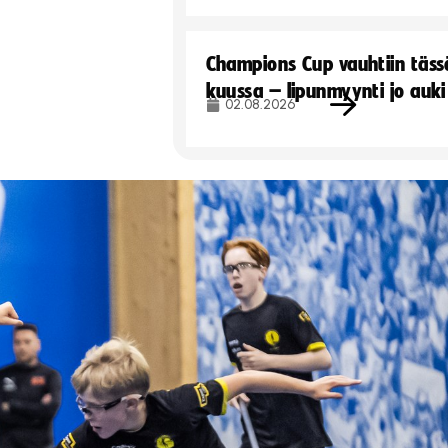
Champions Cup vauhtiin täss
kuussa – lipunmyynti jo auki
02.08.2026