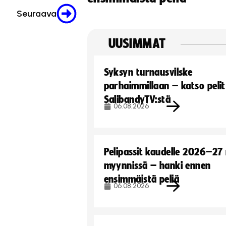
Seuraava
UUSIMMAT
Syksyn turnausvilske
parhaimmillaan – katso pelit
SalibandyTV:stä
06.08.2026
Pelipassit kaudelle 2026–27
myynnissä – hanki ennen
ensimmäistä peliä
06.08.2026