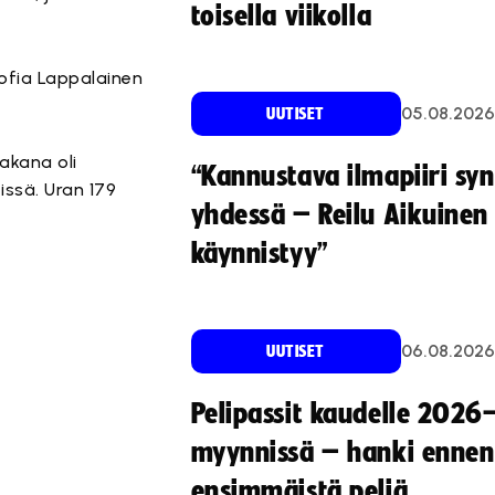
toisella viikolla
ofia Lappalainen
05.08.2026
UUTISET
akana oli
“Kannustava ilmapiiri sy
issä. Uran 179
yhdessä – Reilu Aikuinen 
käynnistyy”
06.08.2026
UUTISET
Pelipassit kaudelle 2026
myynnissä – hanki ennen
ensimmäistä peliä