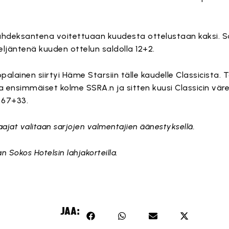
hdeksantena voitettuaan kuudesta ottelustaan kaksi. S
eljäntenä kuuden ottelun saldolla 12+2.
lainen siirtyi Häme Starsiin tälle kaudelle Classicista. T
a ensimmäiset kolme SSRA.n ja sitten kuusi Classicin väre
t 67+33.
aajat valitaan sarjojen valmentajien äänestyksellä.
 Sokos Hotelsin lahjakorteilla.
JAA: