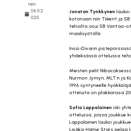
nen
06.11.2
Jonatan Tynkkynen
laukoi
025
kotonaan niin Tiikerit ja S
tehoilta osui SB Vantaa-ot
maalisyötöllä.
Inssi-Divarin pistepörss
yhdeksässä ottelussa teho
Miesten pelit Nibacoksessa
Nurmon Jymyn, MLT:n ja Ko
1996 syntyneelle hyökkääjä
otteluita on plakkarissa 20
Sofia Lappalainen
iski yh
ottelussa, joissa joukkue ku
Lappalainen laukoi joukkuee
Lisäksi Häme Stars pelasi 