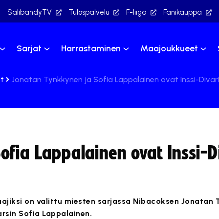
SalibandyTV
Tulospalvelu
F-liiga
Fanikauppa
Sarjat
Harrastaminen
Maajoukkueet
et
Jonatan Tynkkynen ja Sofia Lappalainen ovat Inssi-Divar
fia Lappalainen ovat Inssi-D
laajiksi on valittu miesten sarjassa Nibacoksen Jonatan
rsin Sofia Lappalainen.