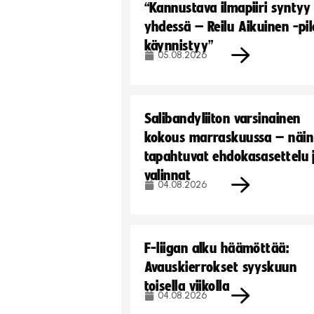
“Kannustava ilmapiiri syntyy
yhdessä – Reilu Aikuinen -pil
käynnistyy”
05.08.2026
Salibandyliiton varsinainen
kokous marraskuussa – näin
tapahtuvat ehdokasasettelu 
valinnat
04.08.2026
F-liigan alku häämöttää:
Avauskierrokset syyskuun
toisella viikolla
04.08.2026