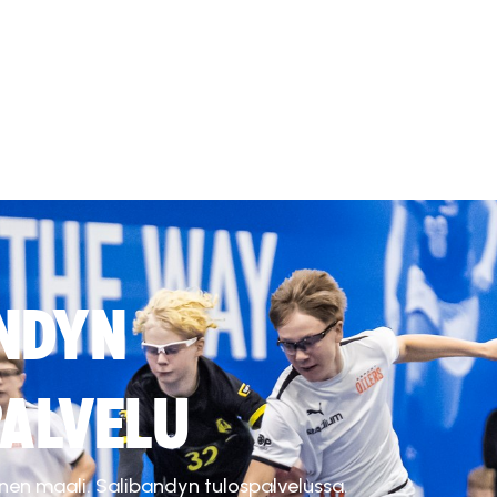
NDYN
ALVELU
inen maali. Salibandyn tulospalvelussa.