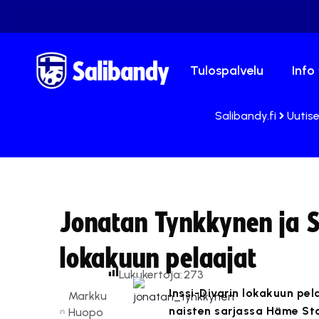
Tulospalvelu
Info
Salibandy.fi
Uutis
Jonatan Tynkkynen ja So
lokakuun pelaajat
Lukukertoja:
273
Inssi-Divarin lokakuun pe
Markku
naisten sarjassa Häme Sta
Huopo