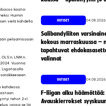
Nibacos kaatoi
neksi. Huimin
04.08.2026
UUTISET
sen vielä kahdella
Salibandyliiton varsinain
yään pelaamissaan
kokous marraskuussa – 
tapahtuvat ehdokasasette
 OLS:n, LNM:n,
valinnat
-2024. Vuonna
 Liigatasolla
n sarakkeeseen.
04.08.2026
UUTISET
un kahdessa
F-liigan alku häämöttää:
 vastaan
yntyi tehot 2+1.
Avauskierrokset syyskuu
ua, joissa se löi