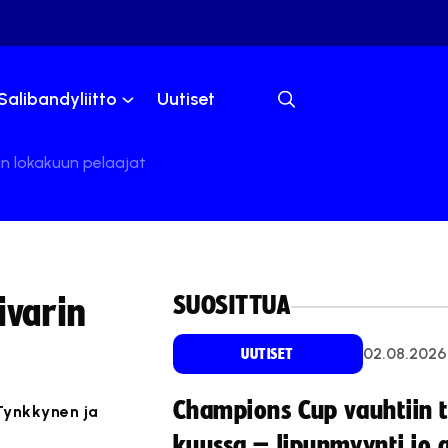
Salibandyliitto
Uutiset
in lokakuun pelaajat
SUOSITTUA
ivarin
02.08.2026
UUTISET
Champions Cup vauhtiin 
 Tynkkynen ja
kuussa – lipunmyynti jo 