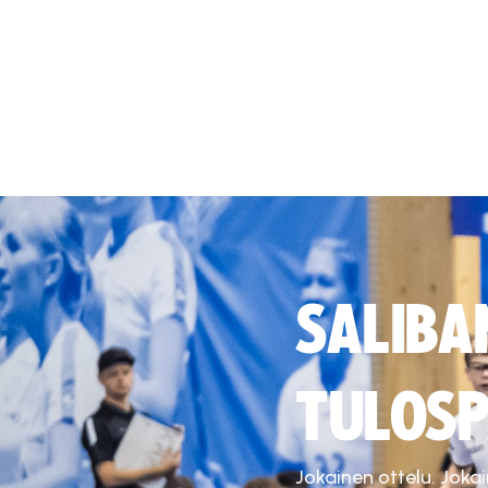
SALIBA
TULOSP
Jokainen ottelu. Joka