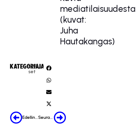
mediatilaisuudesta
(kuvat:
Juha
Hautakangas)
Uuti
KATEGORIA:
JAA:
set
Edellinen
Seuraava