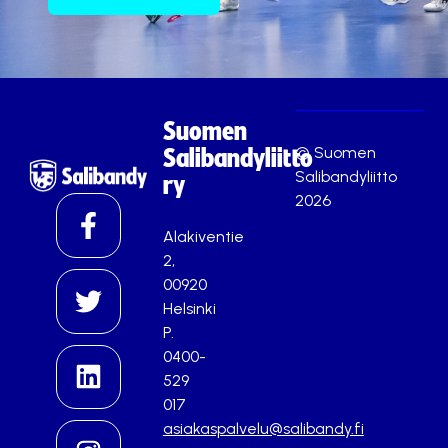
Suomen
© Suomen
Salibandyliitto
Salibandyliitto
ry
2026
Alakiventie
2,
00920
Helsinki
P.
0400-
529
017
asiakaspalvelu@salibandy.fi