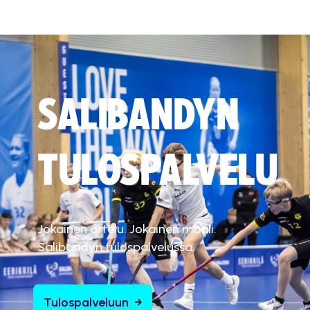
SALIBANDYN
TULOSPALVELU
Jokainen ottelu. Jokainen maali.
Salibandyn tulospalvelussa.
Tulospalveluun