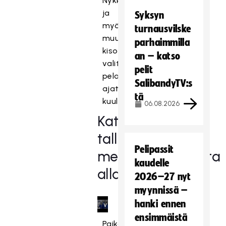
Nykky
o
ja
Syksyn
n
myös
turnausvilske
e
muutamien
parhaimmilla
s
kisoihin
t
an – katso
valittujen
e
pelit
pelaajien
t
SalibandyTV:s
ajatuksia
t
tä
y
kuultiin.
06.08.2026
,
Katso
k
tallenne
o
s
Pelipassit
mediatilaisuudesta
k
kaudelle
alla
a
2026–27 nyt
s
myynnissä –
e
hanki ennen
v
ensimmäistä
a
Paikalla