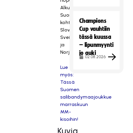
hopeaansa.
Alkusarjassa
Suomi
Champions
kohtaa
Cup vauhtiin
Slovakian,
tässä kuussa
Sveitsin
– lipunmyynti
ja
Norjan.
jo auki
02.08.2026
Lue
myös:
Tässä
Suomen
salibandymaajoukkue
marraskuun
MM-
kisoihin!
Kuvia