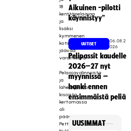
18
Aikuinen -pilotti
kenttäpelaajaa
käynnistyy”
ja
lisäksi
kymmenen
06.08.2
kotiin
UUTISET
026
jäävää
Pelipassit kaudelle
varamiestä.
T
2026–27 nyt
ä
Pelaajavalinnoista
m
myynnissä –
ja
ä
hanki ennen
lähestyvistä
s
kisoista
i
ensimmäistä peliä
kertomassa
s
ä
oli
l
päävalmentaja
UUSIMMAT
t
Petteri
ö