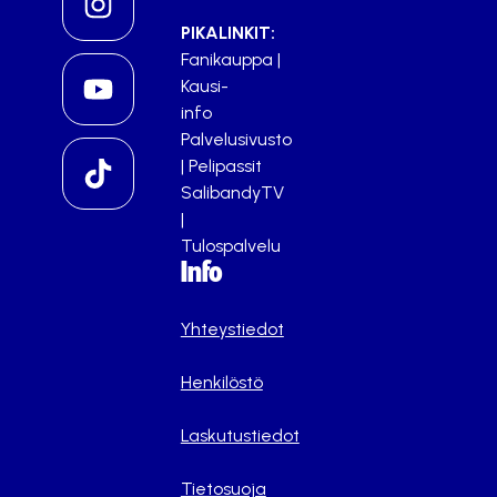
PIKALINKIT:
Fanikauppa
|
Kausi-
info
Palvelusivusto
|
Pelipassit
SalibandyTV
|
Tulospalvelu
Info
Yhteystiedot
Henkilöstö
Laskutustiedot
Tietosuoja