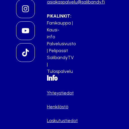
asiakaspalvelu@salibandy.fi
PIKALINKIT:
Fanikauppa
|
Kausi-
info
Palvelusivusto
|
Pelipassit
SalibandyTV
|
Tulospalvelu
Info
Yhteystiedot
Henkilöstö
Laskutustiedot