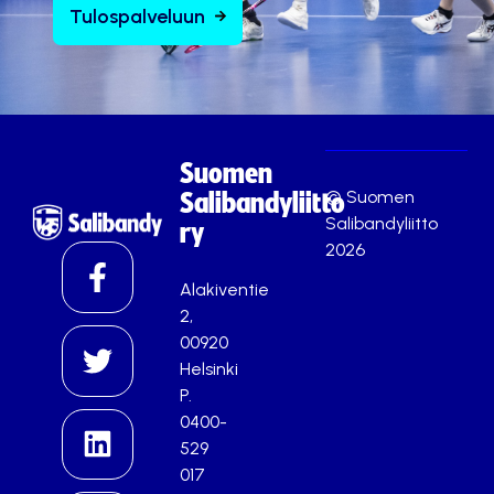
Tulospalveluun
Suomen
© Suomen
Salibandyliitto
Salibandyliitto
ry
2026
Alakiventie
2,
00920
Helsinki
P.
0400-
529
017