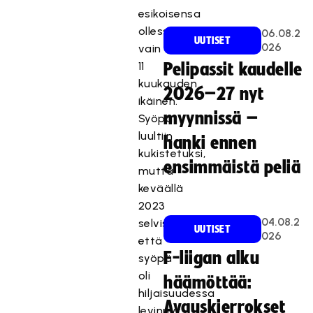
esikoisensa
ollessa
06.08.2
UUTISET
026
vain
11
Pelipassit kaudelle
kuukauden
2026–27 nyt
ikäinen.
myynnissä –
Syöpä
luultiin
hanki ennen
kukistetuksi,
ensimmäistä peliä
mutta
keväällä
2023
04.08.2
selvisi,
UUTISET
026
että
F-liigan alku
syöpä
oli
häämöttää:
hiljaisuudessa
Avauskierrokset
levinnyt