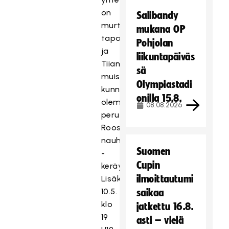
on
Salibandy
murtunut
mukana OP
tapahtumasta
Pohjolan
ja
liikuntapäiväs
Tiian
sä
muistoa
Olympiastadi
kunnioittaaksemme
onilla 15.8.
olemme
08.08.2026
perustaneet
Roosa
nauha
Suomen
-
Cupin
keräyksen.
ilmoittautumi
Lisäksi
10.5.
saikaa
klo
jatkettu 16.8.
19
asti – vielä