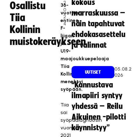
kokous
2
Osallistu
36-
0
marraskuussa –
vuotias
Tiia
2
entinen
näin tapahtuvat
4
Kollinin
F-
ehdokasasettelu
liigan
muistokeräykseen
ja
ja valinnat
U19-
maajoukkuepelaaja
Tiia
05.08.2
UUTISET
Kollin
026
menehtyi
“Kannustava
syöpään.
ilmapiiri syntyy
Tiia
yhdessä – Reilu
sai
Aikuinen -pilotti
syöpädiagnoosin
käynnistyy”
vuonna
2021