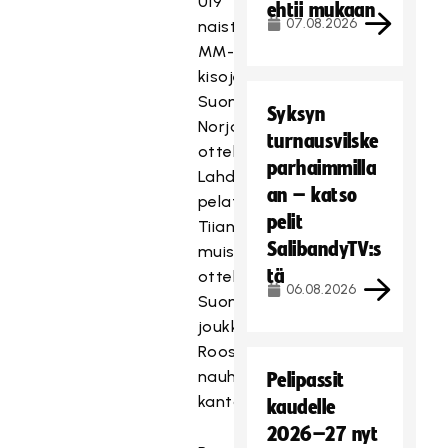
U19
ehtii mukaan
07.08.2026
naisten
MM-
kisojen
Suomi-
Syksyn
Norja
turnausvilske
ottelu
parhaimmilla
Lahdessa
an – katso
pelataan
pelit
Tiian
SalibandyTV:s
muisto-
tä
otteluna,
06.08.2026
Suomen
joukkue
Roosa
nauhoja
Pelipassit
kantaen.
kaudelle
2026–27 nyt