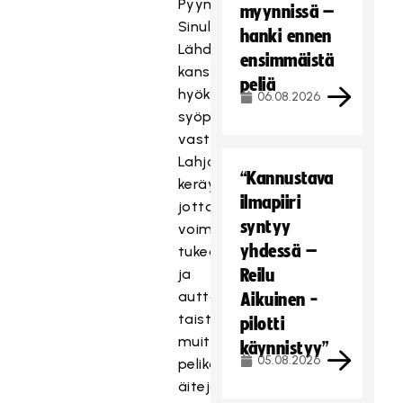
Pyyntömme
myynnissä –
Sinulle:
hanki ennen
Lähde
ensimmäistä
kanssamme
peliä
hyökkäykseen
06.08.2026
syöpää
vastaan.
Lahjoita
“Kannustava
keräykseen,
ilmapiiri
jotta
syntyy
voimme
yhdessä –
tukea
ja
Reilu
auttaa
Aikuinen -
taistelussa
pilotti
muita
käynnistyy”
05.08.2026
pelikavereita,
äitejä,