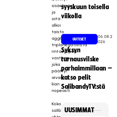
sisäelimiin
syyskuun toisella
ja
viikolla
siitä
alkoi
taisto
06.08.2
aggressiivista
UUTISET
026
triplanegatiivista
Syksyn
rintasyöpää
vastaan,
turnausvilske
joka
parhaimmillaan –
päättyi
katso pelit
aivan
liian
SalibandyTV:stä
nopeasti.
Koko
UUSIMMAT
salibandy-
yhteisö