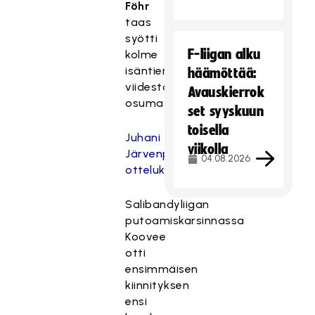
Föhr
taas
syötti
F-liigan alku
kolme
isäntien
häämöttää:
viidestä
Avauskierrok
osumasta.
set syyskuun
toisella
Juhani
viikolla
Järvenpään
04.08.2026
ottelukuviin
Salibandyliigan
putoamiskarsinnassa
Koovee
otti
ensimmäisen
kiinnityksen
ensi