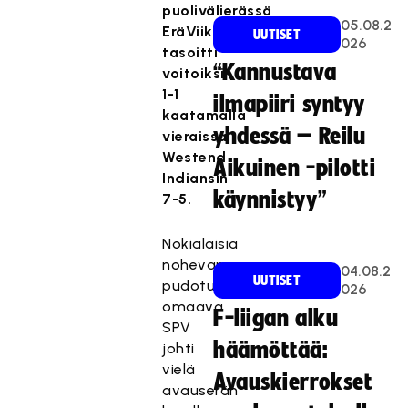
puolivälierässä
05.08.2
EräViikingit
UUTISET
026
tasoitti
“Kannustava
voitoiksi
1-1
ilmapiiri syntyy
kaatamalla
yhdessä – Reilu
vieraissa
Westend
Aikuinen -pilotti
Indiansin
käynnistyy”
7-5.
Nokialaisia
nohevamman
04.08.2
UUTISET
pudotuspelikokemuksen
026
omaava
F-liigan alku
SPV
häämöttää:
johti
vielä
Avauskierrokset
avauserän