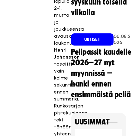
syyskuun toisella
lopulla
2-1,
viikolla
mutta
jo
joukkueensa
avausosuman
06.08.2
UUTISET
026
laukonut
Henri
Pelipassit kaudelle
Johansson
2026–27 nyt
tasoitti
vain
myynnissä –
kolme
hanki ennen
sekuntia
ennen
ensimmäistä peliä
summeria.
Runkosarjan
pistekuningas
teki
UUSIMMAT
tänään
yhteensä