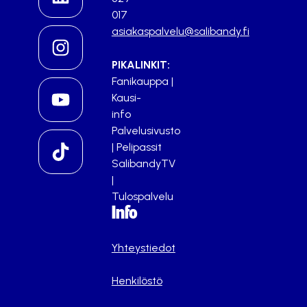
017
asiakaspalvelu@salibandy.fi
PIKALINKIT:
Fanikauppa
|
Kausi-
info
Palvelusivusto
|
Pelipassit
SalibandyTV
|
Tulospalvelu
Info
Yhteystiedot
Henkilöstö