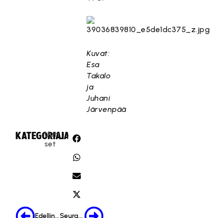
Kuvat:
Esa
Takalo
ja
Juhani
Järvenpää
Uuti
KATEGORIA:
JAA:
set
Edellinen
Seuraava