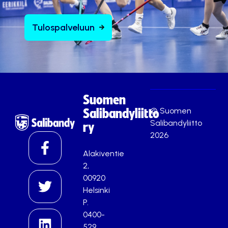
Tulospalveluun
Suomen
© Suomen
Salibandyliitto
Salibandyliitto
ry
2026
Alakiventie
2,
00920
Helsinki
P.
0400-
529