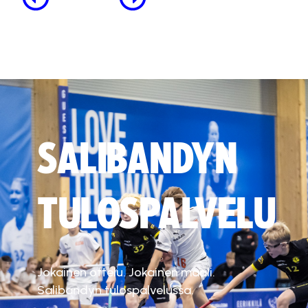
SALIBANDYN
TULOSPALVELU
Jokainen ottelu. Jokainen maali.
Salibandyn tulospalvelussa.