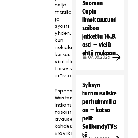
Suomen
neljä
Cupin
maalia
ja
ilmoittautumi
syötti
saikaa
yhden,
jatkettu 16.8.
kun
asti – vielä
nokialaiset
ehtii mukaan
karkasivat
07.08.2026
vierailtaan
toisessa
erässä.
Syksyn
Espoossa
turnausvilske
Westend
parhaimmilla
Indians
an – katso
tasoitti
pelit
avauserässä
kahdesti
SalibandyTV:s
EräViikinkien
tä