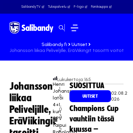
SalibandyTV
Tulospalvelu
F-liiga
Fanikauppa
Salibandy.fi
Uutiset
Johansson liikaa Peliveljille, EräViikingit tasoitti voitot
Lukukertoja:
165
Johansson
Henri
SUOSITTUA
1
Johansson
02.08.2
liikaa
6
UUTISET
latoi
026
.
4+1,
Peliveljille,
Champions Cup
0
kun
3
vauhtiin tässä
SPV
EräViikingit
.
taipui
kuussa –
2
tasoitti
Raholassa