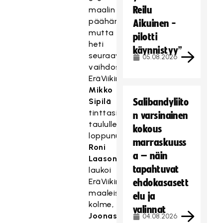
Reilu
maalin
päähän,
Aikuinen -
mutta
pilotti
heti
käynnistyy”
seuraavassa
05.08.2026
vaihdossa
EräViikinkien
Mikko
Sipilä
Salibandyliito
tinttasi
n varsinainen
taululle
kokous
loppunumerot.
marraskuuss
Roni
a – näin
Laasonen
tapahtuvat
laukoi
EräViikinkien
ehdokasasett
maaleista
elu ja
kolme,
valinnat
Joonas
04.08.2026