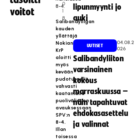
0
lipunmyynti jo
8-4.
voitot
1
auki
8
Salibandyliigan
kauden
yllättäjä
04.08.2
Nokian
UUTISET
026
KrP
aloitti
Salibandyliiton
myös
varsinainen
kevään
pudotuspelit
kokous
vahvasti
marraskuussa –
kaatamalla
puolivälierien
näin tapahtuvat
avauksessaan
ehdokasasettelu
SPV:n
8-4.
ja valinnat
Illan
toisessa