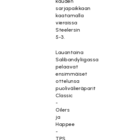
kauden
sarjapaikkaan
kaatamalla
vieraissa
Steelersin
5-3.
Lauantaina
Salibandyliigassa
pelaavat
ensimmäiset
ottelunsa
puolivälieräparit
Classic
-
Oilers
ja
Happee
-
TPS.