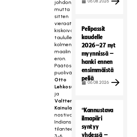
06.08.2026
johdon,
mutta
sitten
vieraat
Pelipassit
kiskoivat
kaudelle
taululle
kolmen
2026–27 nyt
maalin
myynnissä –
eron.
hanki ennen
Päätöserän
ensimmäistä
puolivälissä
peliä
Otto
06.08.2026
Lehkosuo
ja
Valtteri
Kainulainen
“Kannustava
nostivat
ilmapiiri
Indiansin
syntyy
tilanteesta
yhdessä –
3-6