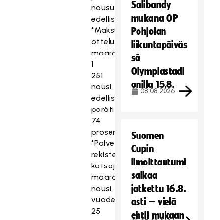
Salibandy
nousu
mukana OP
edellisvuoteen.
*Maksullisten
Pohjolan
otteluiden
liikuntapäiväs
määrä
sä
1
Olympiastadi
251
onilla 15.8.
nousi
08.08.2026
edellisvuodesta
peräti
74
prosenttia.
Suomen
*Palveluun
Cupin
rekisteröityneiden
ilmoittautumi
katsojien
saikaa
määrä
jatkettu 16.8.
nousi
vuodessa
asti – vielä
25
ehtii mukaan