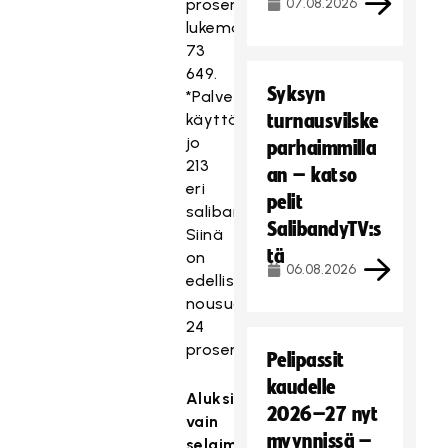
prosenttia
07.08.2026
lukemaan
73
649.
Syksyn
*Palvelua
käyttää
turnausvilske
jo
parhaimmilla
213
an – katso
eri
pelit
salibandyseuraa.
SalibandyTV:s
Siinä
tä
on
06.08.2026
edellisvuoteen
nousua
24
prosenttia.
Pelipassit
kaudelle
Aluksi
2026–27 nyt
vain
myynnissä –
selaimella,