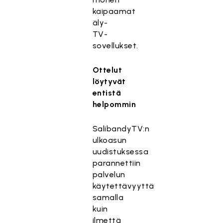
kaipaamat
äly-
TV-
sovellukset.
Ottelut
löytyvät
entistä
helpommin
SalibandyTV:n
ulkoasun
uudistuksessa
parannettiin
palvelun
käytettävyyttä
samalla
kuin
ilmettä