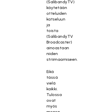
(SalibandyTV)
käytetään
otteluiden
katseluun
ja
toista
(SalibandyTV
Broadcaster)
ainoastaan
niiden
striimaamiseen.
Eikä
tässä
vielä
kaikki.
Tulossa
ovat
myös
monen