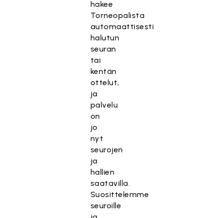
hakee
Torneopalista
automaattisesti
halutun
seuran
tai
kentän
ottelut,
ja
palvelu
on
jo
nyt
seurojen
ja
hallien
saatavilla.
Suosittelemme
seuroille
ja