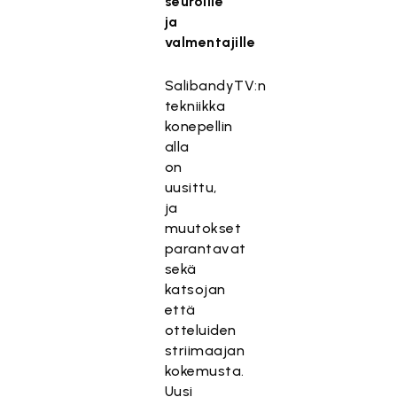
seuroille
ja
valmentajille
SalibandyTV:n
tekniikka
konepellin
alla
on
uusittu,
ja
muutokset
parantavat
sekä
katsojan
että
otteluiden
striimaajan
kokemusta.
Uusi