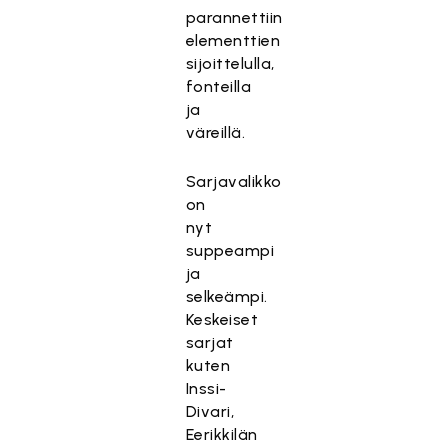
parannettiin
elementtien
sijoittelulla,
fonteilla
ja
väreillä.
Sarjavalikko
on
nyt
suppeampi
ja
selkeämpi.
Keskeiset
sarjat
kuten
Inssi-
Divari,
Eerikkilän