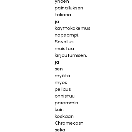
yhden
painalluksen
takana
ja
käyttökokemus
nopeampi.
Sovellus
muistaa
kirjautumisen,
ja
sen
myötä
myös
peilaus
onnistuu
paremmin
kuin
koskaan.
Chromecast
sekä