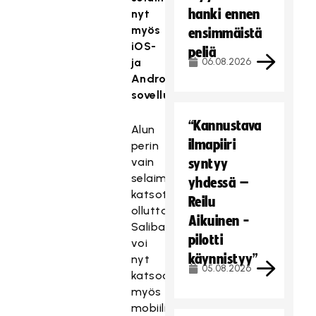
hanki ennen
nyt
myös
ensimmäistä
iOS-
peliä
ja
06.08.2026
Android-
sovelluksilla
“Kannustava
Alun
ilmapiiri
perin
vain
syntyy
selaimella
yhdessä –
katsottavissa
Reilu
ollutta
Aikuinen -
SalibandyTV:tä
pilotti
voi
käynnistyy”
nyt
05.08.2026
katsoa
myös
mobiilisovelluksilla,