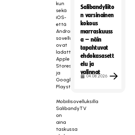
kun
Salibandyliito
sekä
n varsinainen
iOS-
kokous
että
marraskuuss
Android-
sovellukset
a – näin
ovat
tapahtuvat
ladattavissa
ehdokasasett
Apple
elu ja
Storesta
valinnat
ja
04.08.2026
Google
Playsta.
Mobiilisovelluksilla
SalibandyTV
on
aina
taskussa