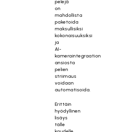
pelejä
on
mahdollista
paketoida
maksullisiksi
kokonaisuuksiksi
ja
AI-
kameraintegraation
ansiosta
pelien
striimaus
voidaan
automatisoida.
Erittäin
hyödyllinen
lisäys
tälle
kaudelle