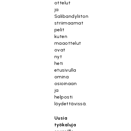
ottelut
ja
Salibandyliiton
striimaamat
pelit
kuten
maaottelut
ovat
nyt
heti
etusivulla
omina
osioinaan
ja
helposti
löydettävissä.
Uusia
työkaluja