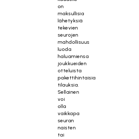
on
maksullisia
lähetyksiä
tekevien
seurojen
mahdollisuus
luoda
haluamiensa
joukkueiden
otteluista
pakettihintaisia
tilauksia.
Sellainen
voi
olla
vaikkapa
seuran
naisten
tai