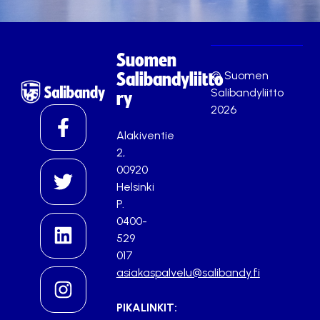
Suomen
© Suomen
Salibandyliitto
Salibandyliitto
ry
2026
Alakiventie
2,
00920
Helsinki
P.
0400-
529
017
asiakaspalvelu@salibandy.fi
PIKALINKIT: