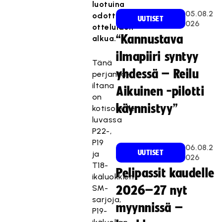
luotuina
05.08.2
odottamaan
UUTISET
026
otteluiden
“Kannustava
alkua.
ilmapiiri syntyy
Tänä
yhdessä – Reilu
perjantai-
iltana
Aikuinen -pilotti
on
käynnistyy”
kotisohville
luvassa
P22-,
P19
06.08.2
UUTISET
ja
026
T18-
Pelipassit kaudelle
ikäluokkien
SM-
2026–27 nyt
sarjoja,
myynnissä –
P19-