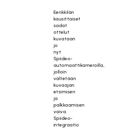
Eerikkilän
kausittaiset
sadat
ottelut
kuvataan
jo
nyt
Spiideo-
automaattikameroilla,
jolloin
vältetään
kuvaajan
etsimisen
ja
palkkaamisen
vaiva.
Spiideo-
integraatio