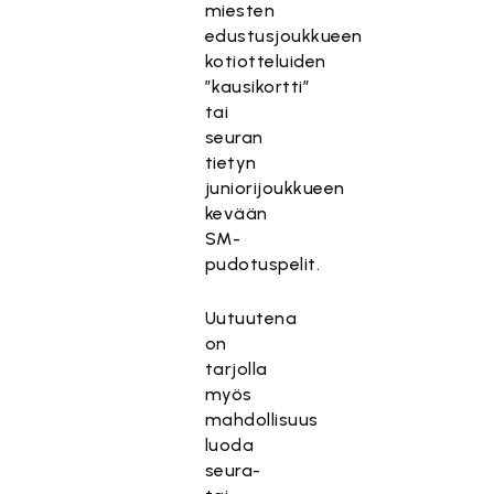
miesten
edustusjoukkueen
kotiotteluiden
”kausikortti”
tai
seuran
tietyn
juniorijoukkueen
kevään
SM-
pudotuspelit.
Uutuutena
on
tarjolla
myös
mahdollisuus
luoda
seura-