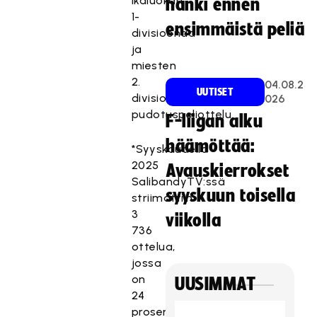
ikäluokan
hanki ennen
1-
ensimmäistä peliä
divisioonaa
ja
miesten
2.
04.08.2
UUTISET
divisioonan
026
pudotuspeliottelu.
F-liigan alku
häämöttää:
*Syyskaudella
2025
Avauskierrokset
SalibandyTV:ssä
syyskuun toisella
striimattiin
3
viikolla
736
ottelua,
jossa
on
UUSIMMAT
24
prosentin