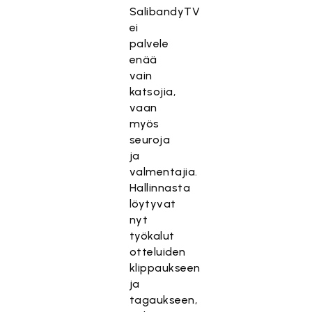
SalibandyTV
ei
palvele
enää
vain
katsojia,
vaan
myös
seuroja
ja
valmentajia.
Hallinnasta
löytyvat
nyt
työkalut
otteluiden
klippaukseen
ja
tagaukseen,