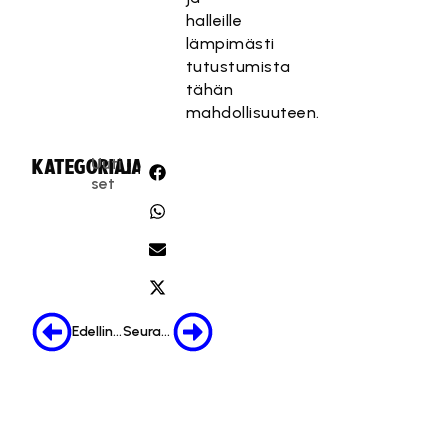
halleille
lämpimästi
tutustumista
tähän
mahdollisuuteen.
Uuti
KATEGORIA:
JAA:
set
Edellinen
Seuraava