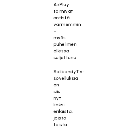
AirPlay
toimivat
entistä
varmemmin
–
myös
puhelimen
ollessa
suljettuna.
SalibandyTV-
sovelluksia
on
siis
nyt
kaksi
erilaista,
joista
toista