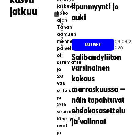
0
lipunmyynti jo
jatkuvat
jatkuu
2
koko
auki
.
ajan.
2
Tähän
0
aamuun
2
mennessä
04.08.2
UUTISET
6
026
palvelussa
oli
Salibandyliiton
striimattu
varsinainen
jo
20
kokous
938
marraskuussa –
ottelua,
ja
näin tapahtuvat
206
ehdokasasettelu
seuraavaa
lähetystä
ja valinnat
ovat
jo