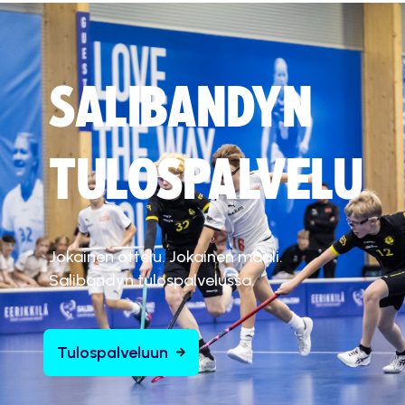
SALIBANDYN
TULOSPALVELU
Jokainen ottelu. Jokainen maali.
Salibandyn tulospalvelussa.
Tulospalveluun