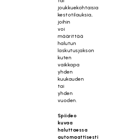
tai
joukkuekohtaisia
kestotilauksia,
joihin
voi
määrittää
halutun
laskutusjakson
kuten
vaikkapa
yhden
kuukauden
tai
yhden
vuoden.
Spiideo
kuvaa
haluttaessa
automaattisesti