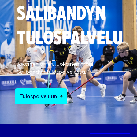
SALIBANDYN
TULOSPALVELU
Jokainen ottelu. Jokainen maali.
Salibandyn tulospalvelussa.
Tulospalveluun