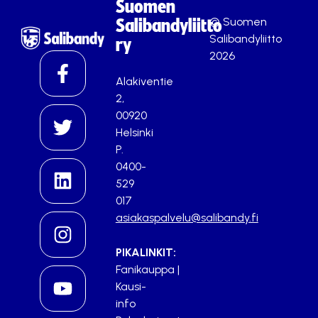
Suomen
© Suomen
Salibandyliitto
Salibandyliitto
ry
2026
Alakiventie
2,
00920
Helsinki
P.
0400-
529
017
asiakaspalvelu@salibandy.fi
PIKALINKIT:
Fanikauppa
|
Kausi-
info