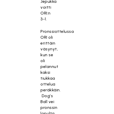
Jepukka
voitti
ORI:n
3-1.
Pronssiottelussa
ORI oli
erittäin
väsynyt,
kun se
oli
pelannut
kaksi
tiukkaa
ottelua
peräkkäin.
Dog’s
Ball vei
pronssin
lopulta