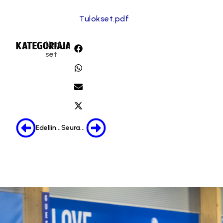
Tulokset.pdf
Uuti
KATEGORIA:
JAA:
set
Edellinen
Seuraava