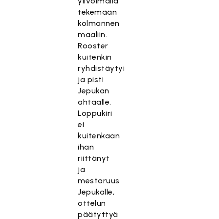
ylivoimalla
tekemään
kolmannen
maaliin.
Rooster
kuitenkin
ryhdistäytyi
ja pisti
Jepukan
ahtaalle.
Loppukiri
ei
kuitenkaan
ihan
riittänyt
ja
mestaruus
Jepukalle,
ottelun
päätyttyä