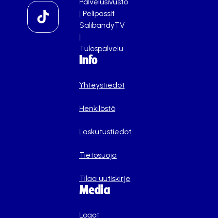
Palvelusivusto
|
Pelipassit
SalibandyTV
|
Tulospalvelu
Info
Yhteystiedot
Henkilöstö
Laskutustiedot
Tietosuoja
Tilaa uutiskirje
Media
Logot