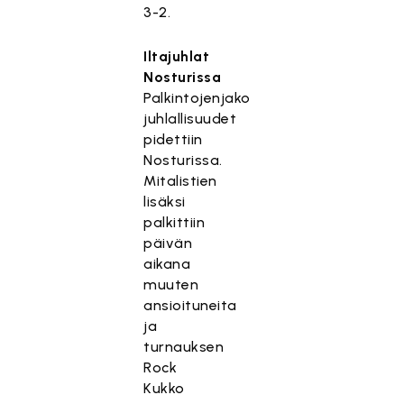
3-2.
Iltajuhlat
Nosturissa
Palkintojenjako
juhlallisuudet
pidettiin
Nosturissa.
Mitalistien
lisäksi
palkittiin
päivän
aikana
muuten
ansioituneita
ja
turnauksen
Rock
Kukko