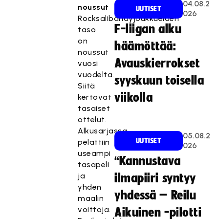
04.08.2
noussut
UUTISET
026
Rocksalibandyjoukkueiden
F-liigan alku
taso
on
häämöttää:
noussut
Avauskierrokset
vuosi
vuodelta.
syyskuun toisella
Siitä
viikolla
kertovat
tasaiset
ottelut.
Alkusarjassa
05.08.2
UUTISET
pelattiin
026
useampi
“Kannustava
tasapeli
ja
ilmapiiri syntyy
yhden
yhdessä – Reilu
maalin
voittoja.
Aikuinen -pilotti