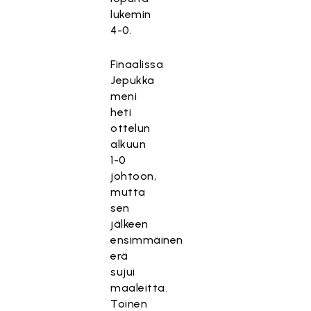
lukemin
4-0.
Finaalissa
Jepukka
meni
heti
ottelun
alkuun
1-0
johtoon,
mutta
sen
jälkeen
ensimmäinen
erä
sujui
maaleitta.
Toinen