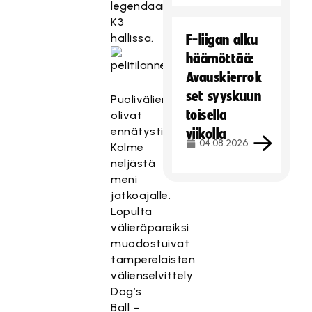
legendaarisessa
K3
hallissa.
F-liigan alku
häämöttää:
Avauskierrok
set syyskuun
Puolivälierät
toisella
olivat
ennätystiukat.
viikolla
04.08.2026
Kolme
neljästä
meni
jatkoajalle.
Lopulta
välieräpareiksi
muodostuivat
tamperelaisten
välienselvittely
Dog’s
Ball –