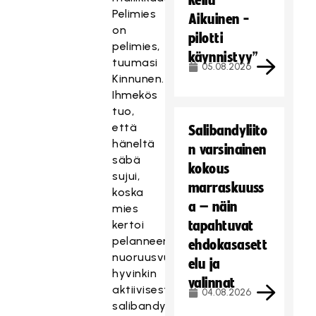
Reilu
Pelimies
Aikuinen -
on
pilotti
pelimies,
käynnistyy”
tuumasi
05.08.2026
Kinnunen.
Ihmekös
tuo,
että
Salibandyliito
häneltä
n varsinainen
säbä
kokous
sujui,
marraskuuss
koska
a – näin
mies
kertoi
tapahtuvat
pelanneensa
ehdokasasett
nuoruusvuosina
elu ja
hyvinkin
valinnat
aktiivisesti
04.08.2026
salibandya