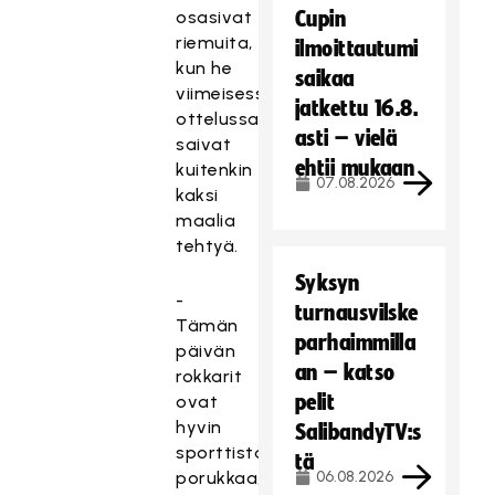
osasivat
Cupin
riemuita,
ilmoittautumi
kun he
saikaa
viimeisessä
jatkettu 16.8.
ottelussaan
asti – vielä
saivat
ehtii mukaan
kuitenkin
07.08.2026
kaksi
maalia
tehtyä.
Syksyn
-
turnausvilske
Tämän
parhaimmilla
päivän
an – katso
rokkarit
pelit
ovat
hyvin
SalibandyTV:s
sporttista
tä
porukkaa,
06.08.2026