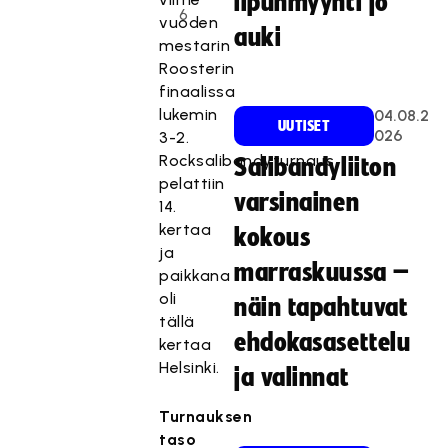
lipunmyynti jo
6
vuoden
auki
mestarin
Roosterin
finaalissa
lukemin
04.08.2
UUTISET
026
3-2.
Rocksalibandyturnaus
Salibandyliiton
pelattiin
varsinainen
14.
kertaa
kokous
ja
marraskuussa –
paikkana
oli
näin tapahtuvat
tällä
ehdokasasettelu
kertaa
Helsinki.
ja valinnat
Turnauksen
taso