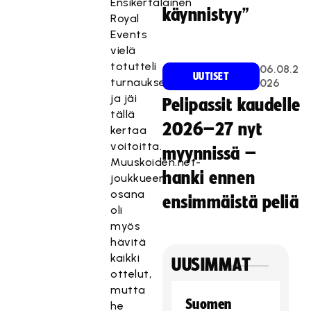
Ensikertalainen
käynnistyy”
Royal
Events
vielä
totutteli
06.08.2
UUTISET
turnaukseen
026
ja jäi
Pelipassit kaudelle
tällä
2026–27 nyt
kertaa
voitoitta.
myynnissä –
Muuskoiden.net-
hanki ennen
joukkueen
osana
ensimmäistä peliä
oli
myös
hävitä
kaikki
UUSIMMAT
ottelut,
mutta
Suomen
he