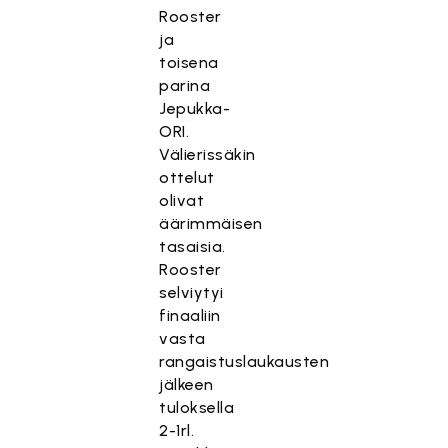
Rooster
ja
toisena
parina
Jepukka-
ORI.
Välierissäkin
ottelut
olivat
äärimmäisen
tasaisia.
Rooster
selviytyi
finaaliin
vasta
rangaistuslaukausten
jälkeen
tuloksella
2-1rl.