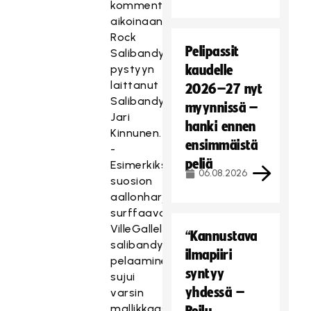
kommentoi
aikoinaan
Rock
Pelipassit
Salibandyn
pystyyn
kaudelle
laittanut
2026–27 nyt
Salibandyliiton
myynnissä –
Jari
hanki ennen
Kinnunen.
ensimmäistä
-
peliä
Esimerkiksi
06.08.2026
suosion
aallonharjalla
surffaavalta
VilleGallelta
“Kannustava
salibandyn
ilmapiiri
pelaaminen
syntyy
sujui
yhdessä –
varsin
mallikkaasti.