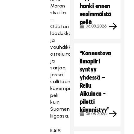
hanki ennen
Moran
sivuilla.
ensimmäistä
–
peliä
Odotan
06.08.2026
laadukkaita
ja
vauhdikkaita
“Kannustava
otteluita
ja
ilmapiiri
sarjaa,
syntyy
jossa
yhdessä –
sallitaan
Reilu
kovempi
Aikuinen -
peli
pilotti
kuin
Suomen
käynnistyy”
05.08.2026
liigassa.
KAIS