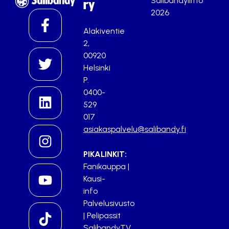
Salibandyliitto
ry
2026
Alakiventie
2,
00920
Helsinki
P.
0400-
529
017
asiakaspalvelu@salibandy.fi
PIKALINKIT:
Fanikauppa
|
Kausi-
info
Palvelusivusto
|
Pelipassit
SalibandyTV