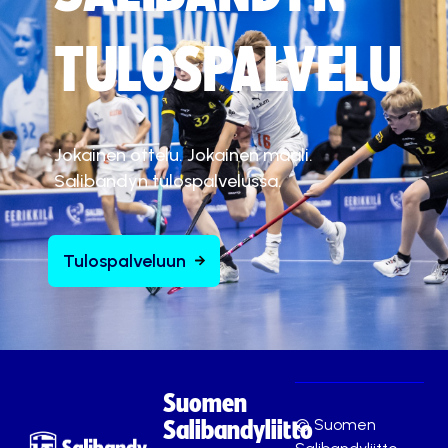
TULOSPALVELU
Jokainen ottelu. Jokainen maali.
Salibandyn tulospalvelussa.
Tulospalveluun
Suomen
© Suomen
Salibandyliitto