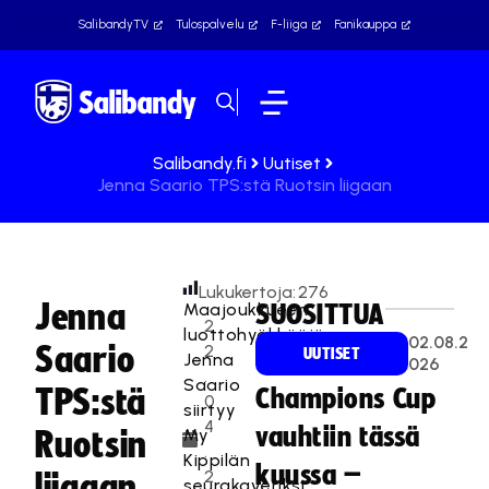
SalibandyTV
Tulospalvelu
F-liiga
Fanikauppa
Salibandy.fi
Uutiset
Jenna Saario TPS:stä Ruotsin liigaan
Lukukertoja:
276
Jenna
Maajoukkueen
SUOSITTUA
2
luottohyökkääjä
02.08.2
Saario
2
UUTISET
Jenna
026
.
Saario
TPS:stä
Champions Cup
0
siirtyy
4
vauhtiin tässä
My
Ruotsin
.
Kippilän
kuussa –
2
liigaan
seurakaveriksi