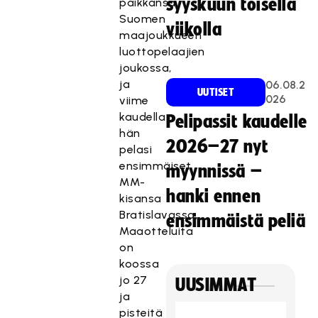
syyskuun toisella
paikkansa
Suomen
viikolla
maajoukkueen
luottopelaajien
joukossa,
ja
06.08.2
UUTISET
026
viime
kaudella
Pelipassit kaudelle
hän
2026–27 nyt
pelasi
ensimmäiset
myynnissä –
MM-
hanki ennen
kisansa
Bratislavassa,
ensimmäistä peliä
Maaotteluita
on
koossa
jo 27
UUSIMMAT
ja
pisteitä