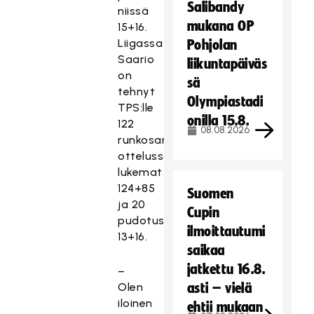
Salibandy
niissä
mukana OP
15+16.
Liigassa
Pohjolan
Saario
liikuntapäiväs
on
sä
tehnyt
Olympiastadi
TPS:lle
onilla 15.8.
122
08.08.2026
runkosarjan
ottelussaan
lukemat
124+85
Suomen
ja 20
Cupin
pudotuspeliottelussa
ilmoittautumi
13+16.
saikaa
jatkettu 16.8.
–
Olen
asti – vielä
iloinen
ehtii mukaan