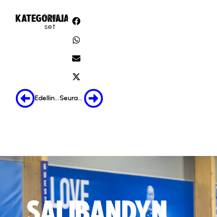
Uuti
KATEGORIA:
JAA:
set
Edellinen
Seuraava
SALIBANDYN