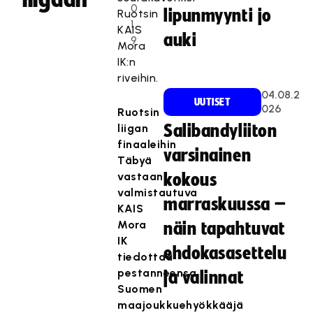
0
lipunmyynti jo
Ruotsin
1
KAIS
auki
9
Mora
IK:n
riveihin.
04.08.2
UUTISET
026
Ruotsin
liigan
Salibandyliiton
finaaleihin
varsinainen
Täbyä
vastaan
kokous
valmistautuva
marraskuussa –
KAIS
Mora
näin tapahtuvat
IK
ehdokasasettelu
tiedottaa
pestanneensa
ja valinnat
Suomen
maajoukkuehyökkääjä