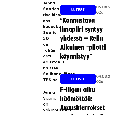
Jenna
05.08.2
Saarion
UUTISET
026
riveihinsä
“Kannustava
ensi
kaudeksi.
ilmapiiri syntyy
Saario,
yhdessä – Reilu
20,
on
Aikuinen -pilotti
tähän
käynnistyy”
asti
edustanut
naisten
Salibandyliigan
04.08.2
UUTISET
TPS:aa.
026
F-liigan alku
Jenna
häämöttää:
Saario
on
Avauskierrokset
vakiinnuttanut