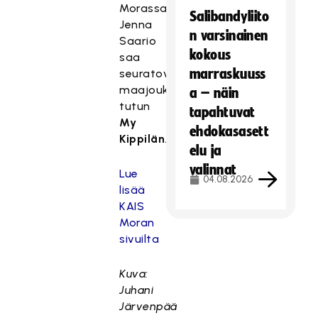
Morassa
Salibandyliito
Jenna
n varsinainen
Saario
kokous
saa
marraskuuss
seuratoverikseen
maajoukkueesta
a – näin
tutun
tapahtuvat
My
ehdokasasett
Kippilän
.
elu ja
valinnat
Lue
04.08.2026
lisää
KAIS
Moran
sivuilta
Kuva:
Juhani
Järvenpää