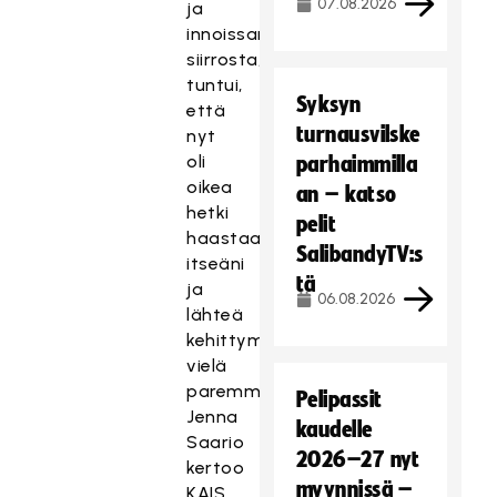
07.08.2026
ja
innoissani
siirrosta,
tuntui,
Syksyn
että
turnausvilske
nyt
oli
parhaimmilla
oikea
an – katso
hetki
pelit
haastaa
SalibandyTV:s
itseäni
tä
ja
06.08.2026
lähteä
kehittymään
vielä
paremmaksi,
Pelipassit
Jenna
kaudelle
Saario
2026–27 nyt
kertoo
myynnissä –
KAIS