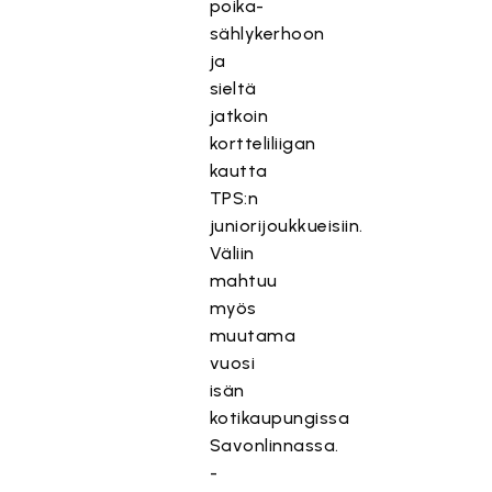
poika-
sählykerhoon
ja
sieltä
jatkoin
kortteliliigan
kautta
TPS:n
juniorijoukkueisiin.
Väliin
mahtuu
myös
muutama
vuosi
isän
kotikaupungissa
Savonlinnassa.
-