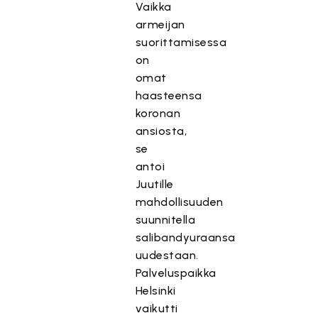
Vaikka
armeijan
suorittamisessa
on
omat
haasteensa
koronan
ansiosta,
se
antoi
Juutille
mahdollisuuden
suunnitella
salibandyuraansa
uudestaan.
Palveluspaikka
Helsinki
vaikutti