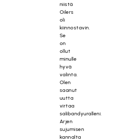
niistä
Oilers
oli
kiinnostavin.
Se
on
ollut
minulle
hyvä
valinta.
Olen
saanut
uutta
virtaa
salibandyuralleni.
Arjen
sujumisen
kannalta