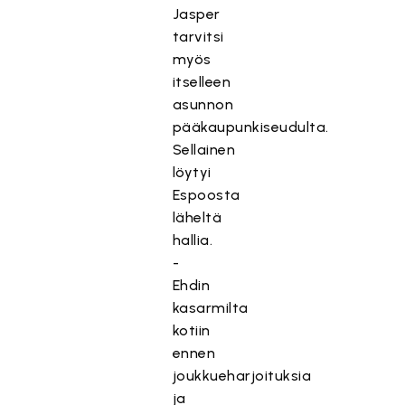
Jasper
tarvitsi
myös
itselleen
asunnon
pääkaupunkiseudulta.
Sellainen
löytyi
Espoosta
läheltä
hallia.
-
Ehdin
kasarmilta
kotiin
ennen
joukkueharjoituksia
ja