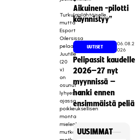
Aikuinen -pilotti
Turkulaislähtöiselle,
käynnistyy”
mutta
Esport
Oilersissa
06.08.2
pelaavalle
UUTISET
026
Juutille
Pelipassit kaudelle
(20
v)
2026–27 nyt
on
myynnissä –
osunut
hanki ennen
lyhyessä
ajassa
ensimmäistä peliä
poikkeuksellisen
monta
mielenkiintoista
UUSIMMAT
mutkaa
matkaan.