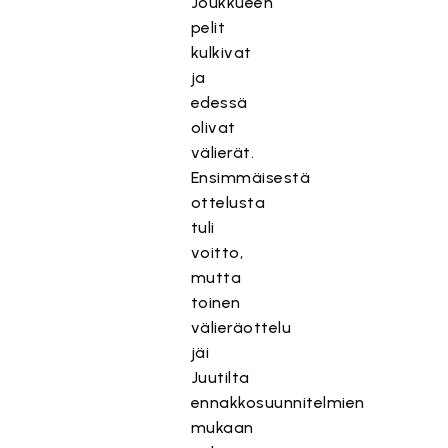
Joukkueen
pelit
kulkivat
ja
edessä
olivat
välierät.
Ensimmäisestä
ottelusta
tuli
voitto,
mutta
toinen
välieräottelu
jäi
Juutilta
ennakkosuunnitelmien
mukaan