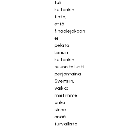
tuli
kuitenkin
tieto,
että
finaalejakaan
ei
pelata.
Lensin
kuitenkin
suunnitellusti
perjantaina
Sveitsiin,
vaikka
mietimme,
onko
sinne
enää
turvallista