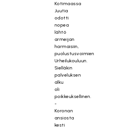
Kotimaassa
Juutia
odotti
nopea
lähtö
armeijan
harmaisiin,
puolustusvoimien
Urheilukouluun.
Sielläkin
palveluksen
alku
oli
poikkeuksellinen.
-
Koronan
ansiosta
kesti