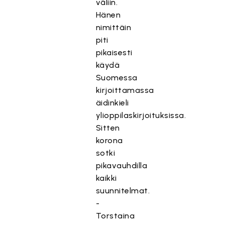
väliin.
Hänen
nimittäin
piti
pikaisesti
käydä
Suomessa
kirjoittamassa
äidinkieli
ylioppilaskirjoituksissa.
Sitten
korona
sotki
pikavauhdilla
kaikki
suunnitelmat.
-
Torstaina