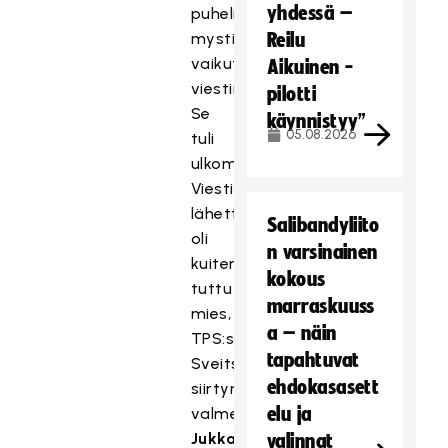
yhdessä –
puhelimeensa
mystiseltä
Reilu
vaikuttavan
Aikuinen -
viestin.
pilotti
Se
käynnistyy”
05.08.2026
tuli
ulkomailta.
Viestin
lähettäjä
Salibandyliito
oli
n varsinainen
kuitenkin
kokous
tuttu
marraskuuss
mies,
a – näin
TPS:stä
tapahtuvat
Sveitsiin
ehdokasasett
siirtynyt
elu ja
valmentaja
Jukka
valinnat