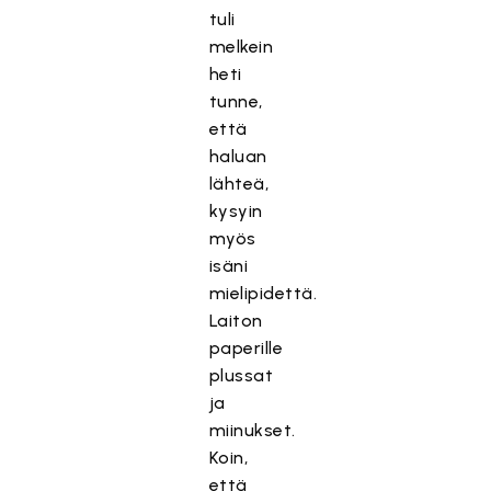
tuli
melkein
heti
tunne,
että
haluan
lähteä,
kysyin
myös
isäni
mielipidettä.
Laiton
paperille
plussat
ja
miinukset.
Koin,
että