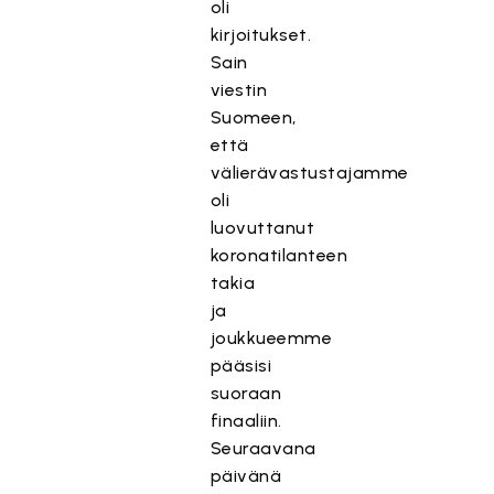
oli
kirjoitukset.
Sain
viestin
Suomeen,
että
välierävastustajamme
oli
luovuttanut
koronatilanteen
takia
ja
joukkueemme
pääsisi
suoraan
finaaliin.
Seuraavana
päivänä