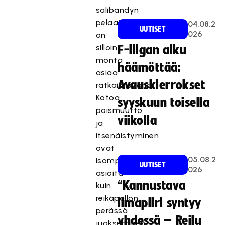
salibandyn
pelaajalla
04.08.2
UUTISET
026
on
silloin
F-liigan alku
monta
häämöttää:
asiaa
Avauskierrokset
ratkaistavana.
Kotoa
syyskuun toisella
poismuutto
viikolla
ja
itsenäistyminen
ovat
05.08.2
isompia
UUTISET
026
asioita
“Kannustava
kuin
reikäpallon
ilmapiiri syntyy
perässä
yhdessä – Reilu
juokseminen.