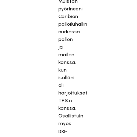
Muistan
pyörineeni
Caribian
palloiluhallin
nurkassa
pallon
ja
mailan
kanssa,
kun
isälläni
oli
harjoitukset
TPS:n
kanssa.
Osallistuin
myös
isä-