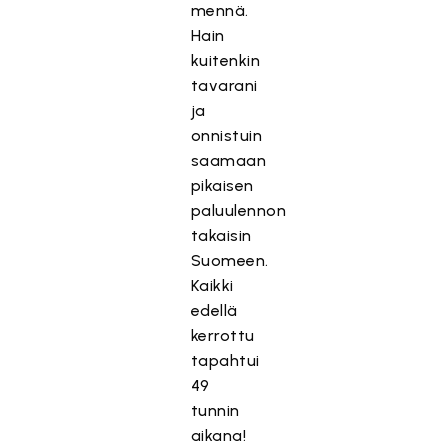
mennä.
Hain
kuitenkin
tavarani
ja
onnistuin
saamaan
pikaisen
paluulennon
takaisin
Suomeen.
Kaikki
edellä
kerrottu
tapahtui
49
tunnin
aikana!