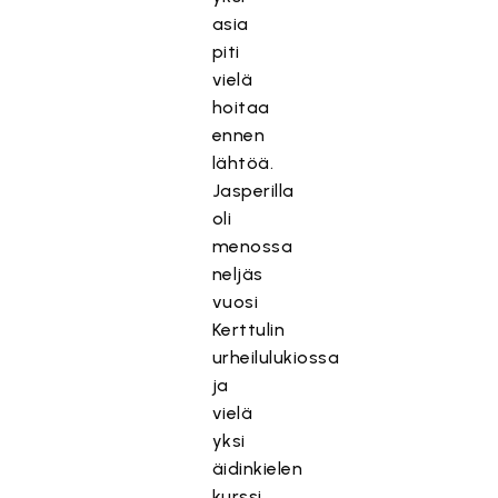
asia
piti
vielä
hoitaa
ennen
lähtöä.
Jasperilla
oli
menossa
neljäs
vuosi
Kerttulin
urheilulukiossa
ja
vielä
yksi
äidinkielen
kurssi