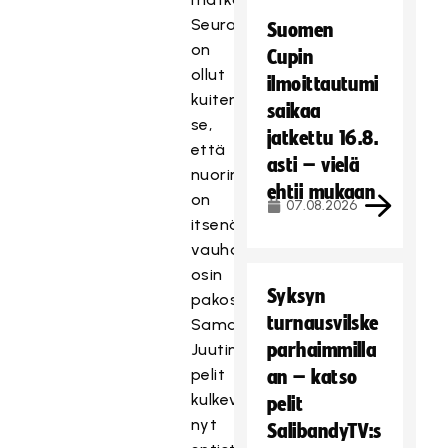
Seuraus
Suomen
on
Cupin
ollut
ilmoittautumi
kuitenkin
saikaa
se,
jatkettu 16.8.
että
asti – vielä
nuorimies
ehtii mukaan
on
07.08.2026
itsenäistynyt
vauhdilla,
osin
Syksyn
pakostakin.
turnausvilske
Samalla
parhaimmilla
Juutin
pelit
an – katso
kulkevat
pelit
nyt
SalibandyTV:s