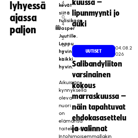
kuussa –
4
lyhyessä
kevät
.
lipunmyynti jo
siitä
ajassa
0
tulisikaan
auki
4
paljon
Jasper
.
Juutille.
2
Loppu
0
04.08.2
hyvin,
UUTISET
2
026
kaikki
1
Salibandyliiton
hyvin.
varsinainen
Aikuisiän
kokous
kynnyksellä
marraskuussa –
oleva
nuori
näin tapahtuvat
on
ehdokasasettelu
elämänsä
ja valinnat
taitekohdassa.
Intohimoisemmallakin