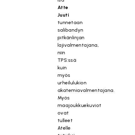
Atte
Juuti
tunnetaan
salibandyn
pitkänlinjan
lajivalmentajana,
niin
TPS:ssä
kuin
myös
urheilulukion
akatemiavalmentajana.
Myös
maajoukkuekuviot
ovat
tulleet
Atelle