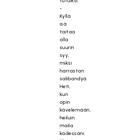
tutuiksi.
-
Kyllä
isä
taitaa
olla
suurin
syy,
miksi
harrastan
salibandyä.
Heti,
kun
opin
kävelemään,
heiluin
maila
kädessäni.