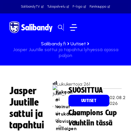
SalibandyTV
Tulospalvelu
F-liiga
Fanikauppa
Salibandy.fi
Uutiset
Jasper Juutille sattui ja tapahtui lyhyessä ajassa
paljon
Lukukertoja:
261
Jasper
SUOSITTUA
Kukaan
Te
02.08.2
ei
Juutille
a
UUTISET
026
Na
voinut
sattui ja
Champions Cup
sk
etukäteen
ali
aavistaa,
vauhtiin tässä
tapahtui
0
millainen