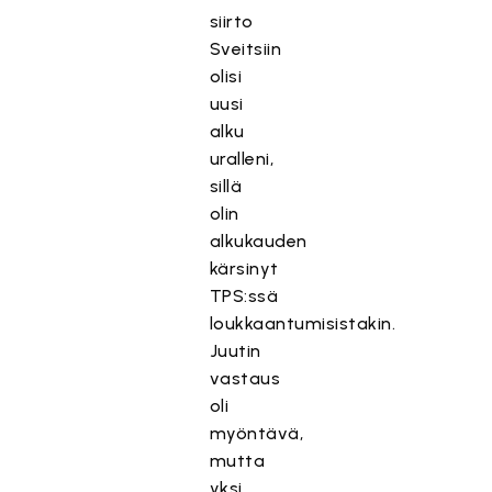
siirto
Sveitsiin
olisi
uusi
alku
uralleni,
sillä
olin
alkukauden
kärsinyt
TPS:ssä
loukkaantumisistakin.
Juutin
vastaus
oli
myöntävä,
mutta
yksi