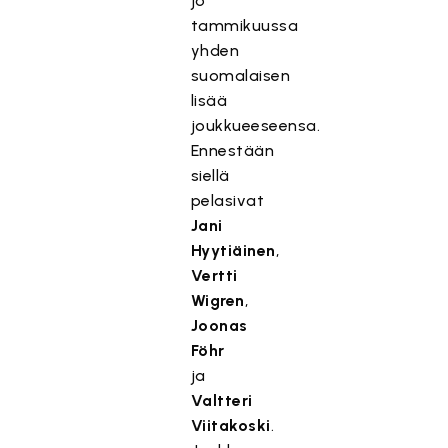
jo
tammikuussa
yhden
suomalaisen
lisää
joukkueeseensa.
Ennestään
siellä
pelasivat
Jani
Hyytiäinen
,
Vertti
Wigren
,
Joonas
Föhr
ja
Valtteri
Viitakoski
.