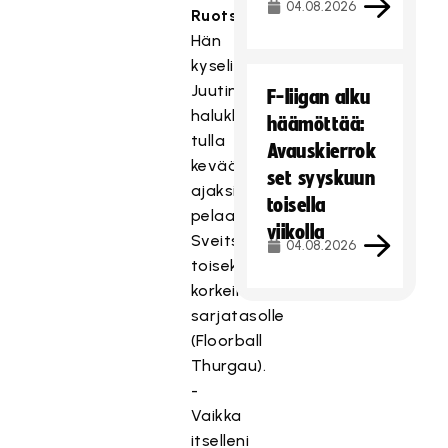
04.08.2026
Ruotsalainen
.
Hän
kyseli
Juutin
F-liigan alku
halukkuutta
häämöttää:
tulla
Avauskierrok
kevään
set syyskuun
ajaksi
toisella
pelaamaan
viikolla
Sveitsin
04.08.2026
toiseksi
korkeimmalle
sarjatasolle
(Floorball
Thurgau).
-
Vaikka
itselleni