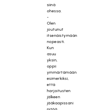
siinä
ohessa.
-
Olen
joutunut
itsenäistymään
nopeasti.
Kun
asuu
yksin,
oppii
ymmärtämään
esimerkiksi,
että
harjoitusten
jälkeen
jääkaapissani
pitää