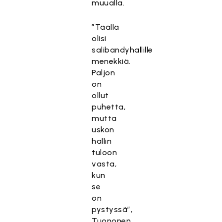
muualla.
”Täällä
olisi
salibandyhallille
menekkiä.
Paljon
on
ollut
puhetta,
mutta
uskon
hallin
tuloon
vasta,
kun
se
on
pystyssä”,
Tuononen