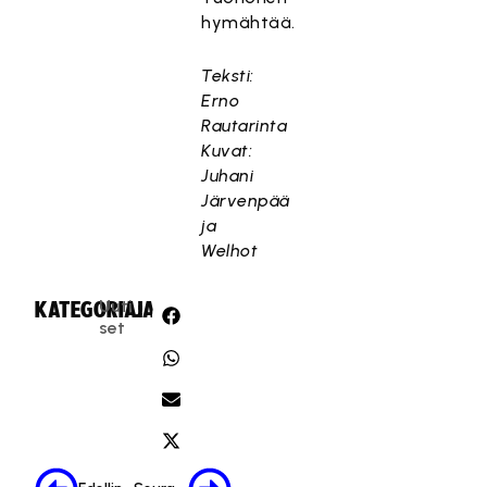
hymähtää.
Teksti:
Erno
Rautarinta
Kuvat:
Juhani
Järvenpää
ja
Welhot
Uuti
KATEGORIA:
JAA:
set