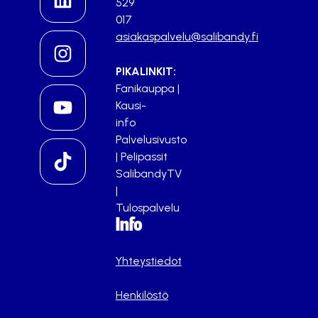
529
017
asiakaspalvelu@salibandy.fi
PIKALINKIT:
Fanikauppa
|
Kausi-
info
Palvelusivusto
|
Pelipassit
SalibandyTV
|
Tulospalvelu
Info
Yhteystiedot
Henkilöstö