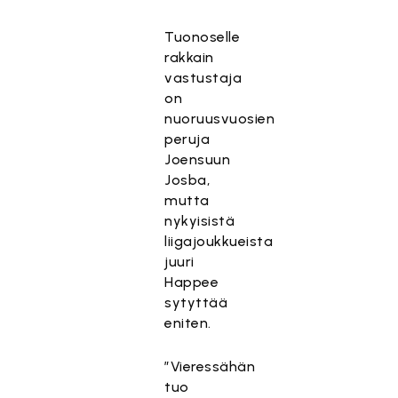
Tuonoselle
rakkain
vastustaja
on
nuoruusvuosien
peruja
Joensuun
Josba,
mutta
nykyisistä
liigajoukkueista
juuri
Happee
sytyttää
eniten.
”Vieressähän
tuo