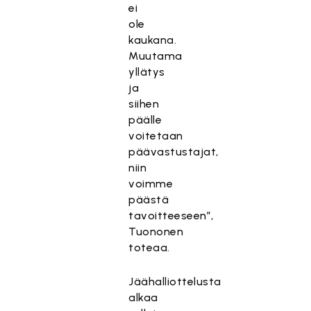
ei
ole
kaukana.
Muutama
yllätys
ja
siihen
päälle
voitetaan
päävastustajat,
niin
voimme
päästä
tavoitteeseen”,
Tuononen
toteaa.
Jäähalliottelusta
alkaa