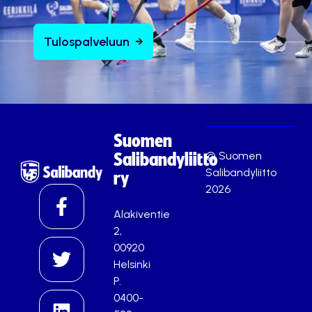
Tulospalveluun
Suomen
© Suomen
Salibandyliitto
Salibandyliitto
ry
2026
Alakiventie
2,
00920
Helsinki
P.
0400-