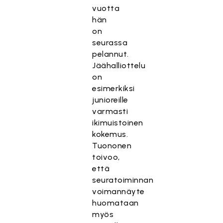
vuotta
hän
on
seurassa
pelannut.
Jäähalliottelu
on
esimerkiksi
junioreille
varmasti
ikimuistoinen
kokemus.
Tuononen
toivoo,
että
seuratoiminnan
voimannäyte
huomataan
myös