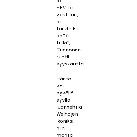
ja
SPV:tä
vastaan,
ei
tarvitsisi
enää
tulla”,
Tuononen
ruotii
syyskautta.
Häntä
voi
hyvällä
syyllä
luonnehtia
Welhojen
ikoniksi,
niin
monta