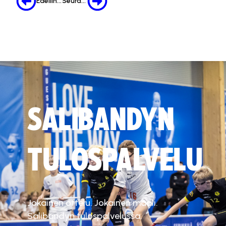
Edellinen
Seuraava
SALIBANDYN
TULOSPALVELU
Jokainen ottelu. Jokainen maali.
Salibandyn tulospalvelussa.