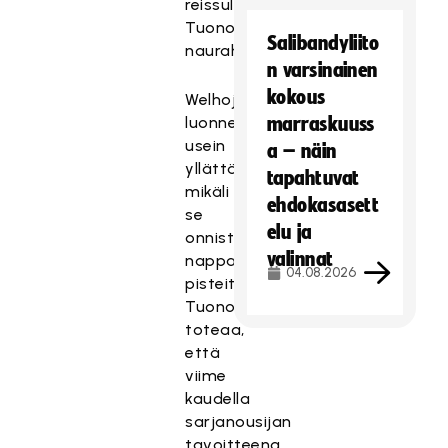
reissulla”,
Tuononen
Salibandyliito
naurahtaa.
n varsinainen
kokous
Welhoja
luonnehditaan
marraskuuss
usein
a – näin
yllättäjäksi,
tapahtuvat
mikäli
ehdokasasett
se
elu ja
onnistuu
valinnat
nappaamaan
04.08.2026
pisteitä.
Tuononen
toteaa,
että
viime
kaudella
sarjanousijan
tavoitteena