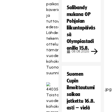
paikassa
Salibandy
kaverien
mukana OP
ja
Pohjolan
tuttavien
edessä.
liikuntapäiväs
Lähdemme
sä
tekemään
Olympiastadi
ottelusta
onilla 15.8.
tämän
08.08.2026
vuoden
kohokohtaa”,
Tuononen
suunnittelee.
Suomen
Cupin
ilmoittautumi
saikaa
Toistaiseksi
vuoden
jatkettu 16.8.
kohokohta
asti – vielä