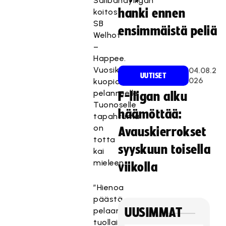
Salibandyliigan
hanki ennen
koitos
SB
ensimmäistä peliä
Welhot
–
Happee.
Vuosikausia
04.08.2
UUTISET
026
kuopiolaisseurassa
pelanneelle
F-liigan alku
Tuonoselle
häämöttää:
tapahtuma
on
Avauskierrokset
totta
syyskuun toisella
kai
mieleen.
viikolla
”Hienoa
päästä
pelaamaan
UUSIMMAT
tuollaisessa