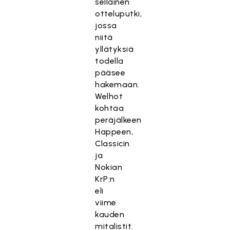
sellainen
otteluputki,
jossa
niitä
yllätyksiä
todella
pääsee
hakemaan.
Welhot
kohtaa
peräjälkeen
Happeen,
Classicin
ja
Nokian
KrP:n
eli
viime
kauden
mitalistit.