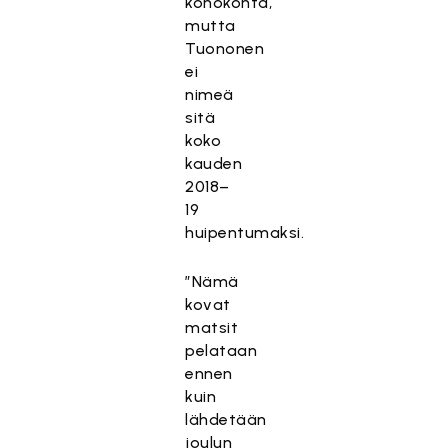
kohokohta,
mutta
Tuononen
ei
nimeä
sitä
koko
kauden
2018–
19
huipentumaksi.
”Nämä
kovat
matsit
pelataan
ennen
kuin
lähdetään
joulun