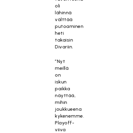
oli
lähinnä
välttää
putoaminen
heti
takaisin
Divariin.
”Nyt
meillä
on
iskun
paikka
näyttää,
mihin
joukkueena
kykenemme.
Playoff-
viiva