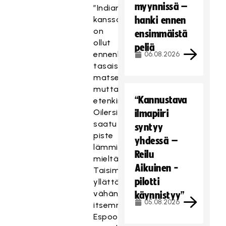
myynnissä –
”Indiansin
kanssa
hanki ennen
on
ensimmäistä
ollut
peliä
ennenkin
06.08.2026
tasaisia
matseja,
mutta
“Kannustava
etenkin
Oilersilta
ilmapiiri
saatu
syntyy
piste
yhdessä –
lämmitti
Reilu
mieltä.
Aikuinen -
Taisimme
pilotti
yllättää
vähän
käynnistyy”
05.08.2026
itsemmekin
Espoon