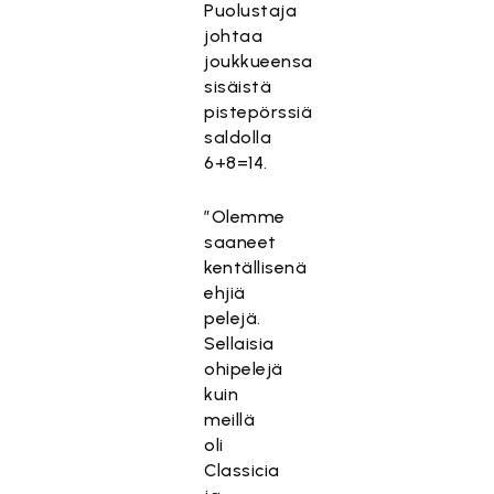
Puolustaja
johtaa
joukkueensa
sisäistä
pistepörssiä
saldolla
6+8=14.
”Olemme
saaneet
kentällisenä
ehjiä
pelejä.
Sellaisia
ohipelejä
kuin
meillä
oli
Classicia