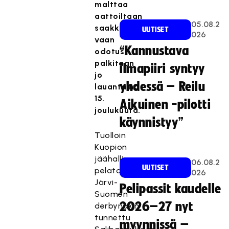
malttaa
aattoiltaan
05.08.2
saakka,
UUTISET
026
vaan
“Kannustava
odotus
palkitaan
ilmapiiri syntyy
jo
yhdessä – Reilu
lauantaina
15.
Aikuinen -pilotti
joulukuuta.
käynnistyy”
Tuolloin
Kuopion
jäähallissa
06.08.2
UUTISET
pelataan
026
Järvi-
Pelipassit kaudelle
Suomen
2026–27 nyt
derbynäkin
tunnettu
myynnissä –