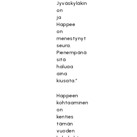
Jyväskyläkin
on
ja
Happee
on
menestynyt
seura.
Pienempänä
sitä
haluaa
aina
kiusata.”
Happeen
kohtaaminen
on
kenties
tämän
vuoden