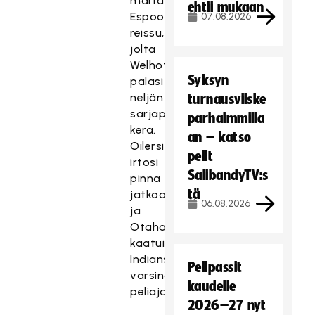
marraskuinen
ehtii mukaan
Espoon
07.08.2026
reissu,
jolta
Welhot
Syksyn
palasi
neljän
turnausvilske
sarjapisteen
parhaimmilla
kera.
an – katso
Oilersilta
pelit
irtosi
SalibandyTV:s
pinna
tä
jatkoaikatappiosta
06.08.2026
ja
Otahallissa
kaatui
Indians
Pelipassit
varsinaisella
kaudelle
peliajalla.
2026–27 nyt