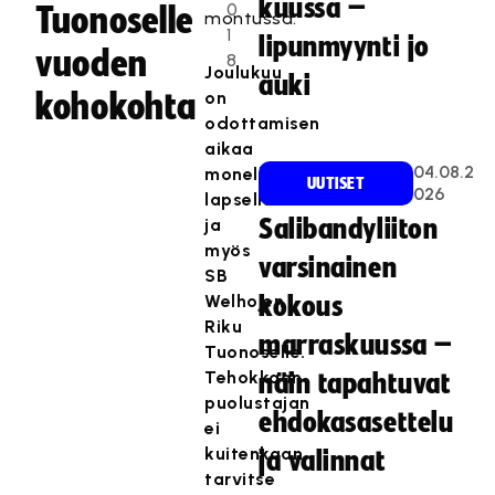
kuussa –
0
Tuonoselle
montussa.
1
lipunmyynti jo
vuoden
8
Joulukuu
auki
kohokohta
on
odottamisen
aikaa
04.08.2
monelle
UUTISET
026
lapselle
ja
Salibandyliiton
myös
varsinainen
SB
Welhojen
kokous
Riku
marraskuussa –
Tuonoselle.
Tehokkaan
näin tapahtuvat
puolustajan
ehdokasasettelu
ei
kuitenkaan
ja valinnat
tarvitse