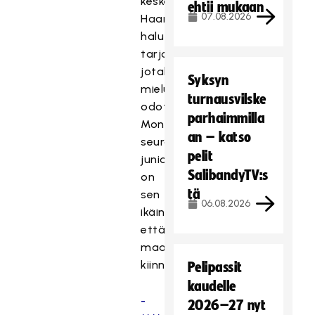
keskellä.
ehtii mukaan
07.08.2026
Haarrastajille
haluttiin
tarjota
jotakin
Syksyn
mieluista
turnausvilske
odotettavaa.
parhaimmilla
Moni
an – katso
seuran
pelit
juniori
SalibandyTV:s
on
tä
sen
06.08.2026
ikäinen,
että
maaottelut
kiinnostavat.
Pelipassit
kaudelle
-
2026–27 nyt