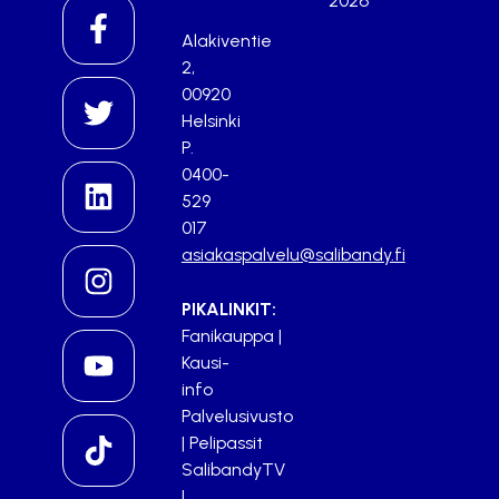
2026
Alakiventie
2,
00920
Helsinki
P.
0400-
529
017
asiakaspalvelu@salibandy.fi
PIKALINKIT:
Fanikauppa
|
Kausi-
info
Palvelusivusto
|
Pelipassit
SalibandyTV
|