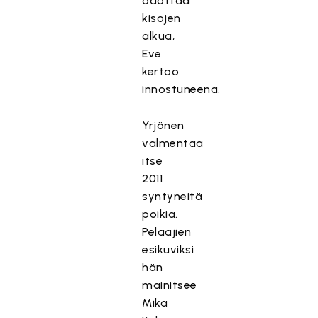
odottaa
kisojen
alkua,
Eve
kertoo
innostuneena.
Yrjönen
valmentaa
itse
2011
syntyneitä
poikia.
Pelaajien
esikuviksi
hän
mainitsee
Mika