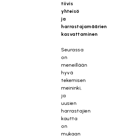
tiivis
yhteisö
ja
harrastajamäärien
kasvattaminen
Seurassa
on
meneillään
hyvä
tekemisen
meininki,
ja
uusien
harrastajien
kautta
on
mukaan