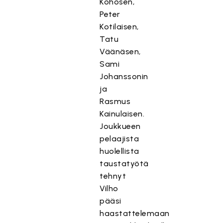
Kohosen,
Peter
Kotilaisen,
T
Tatu
ä
Väänäsen,
m
Sami
ä
Johanssonin
s
ja
i
Rasmus
s
Kainulaisen.
ä
Joukkueen
l
pelaajista
t
huolellista
ö
o
taustatyötä
n
tehnyt
e
Vilho
s
pääsi
t
haastattelemaan
e