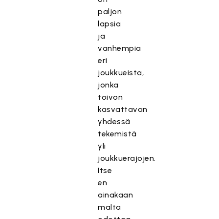
paljon
lapsia
ja
vanhempia
eri
joukkueista,
jonka
toivon
kasvattavan
yhdessä
tekemistä
yli
joukkuerajojen.
Itse
en
ainakaan
malta