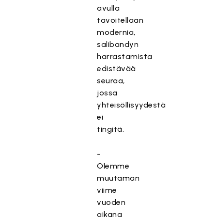
avulla
tavoitellaan
modernia,
salibandyn
harrastamista
edistävää
seuraa,
jossa
yhteisöllisyydestä
ei
tingitä.
-
Olemme
muutaman
viime
vuoden
aikana