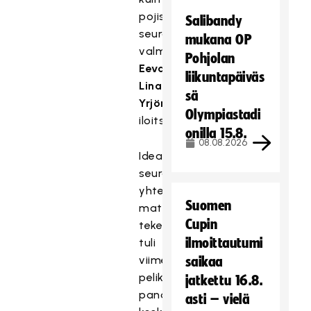
pojistakin,
Salibandy
seuran
mukana OP
valmentaja
Pohjolan
Eeva-
liikuntapäiväs
Lina
sä
Yrjönen
Olympiastadi
iloitsee.
onilla 15.8.
08.08.2026
Idea
seuran
yhteisen
Suomen
matkan
Cupin
tekemisestä
ilmoittautumi
tuli
viime
saikaa
pelikaudella
jatkettu 16.8.
pandemian
asti – vielä