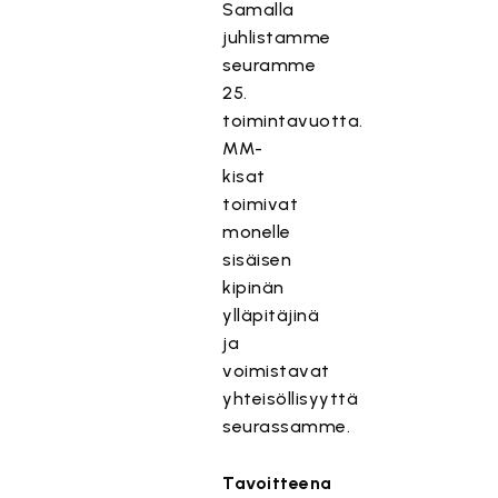
Samalla
juhlistamme
seuramme
25.
toimintavuotta.
MM-
kisat
toimivat
monelle
sisäisen
kipinän
ylläpitäjinä
ja
voimistavat
yhteisöllisyyttä
seurassamme.
Tavoitteena