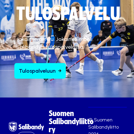
Hyväksy markkinointievästeet
TULOSPALVELU
Jokainen ottelu. Jokainen maali.
Salibandyn tulospalvelussa.
Tulospalveluun
Suomen
© Suomen
Salibandyliitto
Salibandyliitto
ry