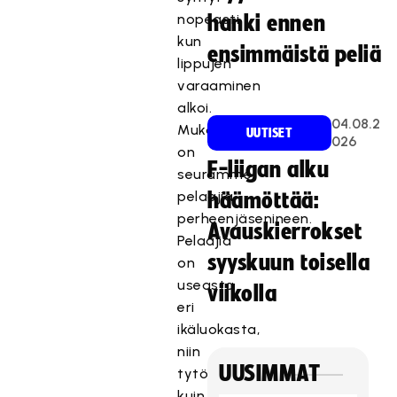
nopeasti,
hanki ennen
kun
ensimmäistä peliä
lippujen
varaaminen
alkoi.
04.08.2
Mukana
UUTISET
026
on
F-liigan alku
seuramme
pelaajia
häämöttää:
perheenjäsenineen.
Avauskierrokset
Pelaajia
syyskuun toisella
on
useasta
viikolla
eri
ikäluokasta,
niin
UUSIMMAT
tytöistä
kuin