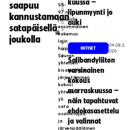
kuussa –
1
saapuu
SB-
5
lipunmyynti jo
97:n
kannustamaan
.
juniorille
auki
0
satapäisellä
ensimmäinen
5
kokemus
.
joukolla
lajin
2
04.08.2
huippupeleihin.
UUTISET
0
026
Seuran
2
Salibandyliiton
1
yhteisen
varsinainen
kisamatkan
järjestäminen
kokous
kokosi
marraskuussa –
yhteen
yli
näin tapahtuvat
sata
ehdokasasettelu
osallistujaa,
ja valinnat
ja
järvenpääläinen