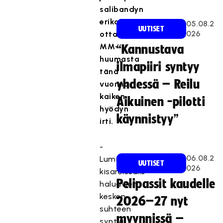
salibandyn
erikoisseura
05.08.2
UUTISET
026
ottaa
MM-
“Kannustava
huumasta
ilmapiiri syntyy
tänä
yhdessä – Reilu
vuonna
kaiken
Aikuinen -pilotti
hyödyn
käynnistyy”
irti.
-
06.08.2
Lumipalloefekti
UUTISET
026
kisareissulle
Pelipassit kaudelle
haluavien
kesken
2026–27 nyt
suhteen
myynnissä –
syntyi