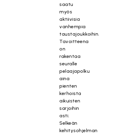
saatu
myös
aktiivisia
vanhempia
taustajoukkoihin.
Tavoitteena
on
rakentaa
seuralle
pelaajapolku
aina
pienten
kerhoista
aikuisten
sarjoihin
asti.
Selkeän
kehitysohjelman