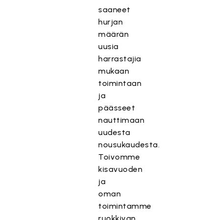
saaneet
hurjan
määrän
uusia
harrastajia
mukaan
toimintaan
ja
päässeet
nauttimaan
uudesta
nousukaudesta.
Toivomme
kisavuoden
ja
oman
toimintamme
ruokkivan