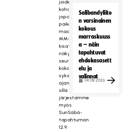
joidenkin
kohdalla
Salibandyliito
jopa
n varsinainen
paikasta
kokous
maajoukkueessa.
marraskuuss
MM-
a – näin
kisat
tapahtuvat
näkyvät
ehdokasasett
seurassamme
elu ja
koko
syksyn
valinnat
04.08.2026
ajan,
sillä
järjestämme
myös
SunSäbä-
tapahtuman
12.9.