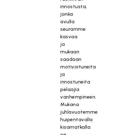
innostusta,
jonka
avulla
seuramme
kasvaa
ja
mukaan
saadaan
motivoituneita
ja
innostuneita
pelaajia
vanhempineen.
Mukana
juhlavuotemme
huipentavalla
kisamatkalla
on