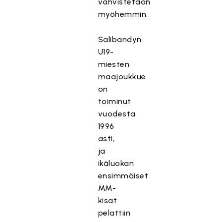
vahvistetaan
myöhemmin.
Salibandyn
U19-
miesten
maajoukkue
on
toiminut
vuodesta
1996
asti,
ja
ikäluokan
ensimmäiset
MM-
kisat
pelattiin