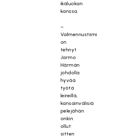
ikäluokan
kanssa.
–
Valmennustiimi
on
tehnyt
Jarmo
Härmän
johdolla
hyvää
työtä
leireillä,
kansainvälisiä
pelejähän
onkin
ollut
sitten