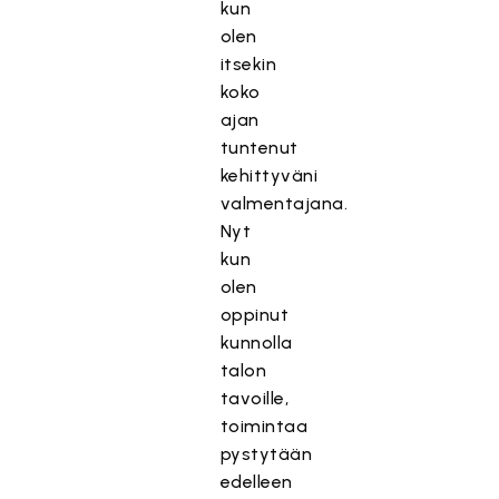
kun
olen
itsekin
koko
ajan
tuntenut
kehittyväni
valmentajana.
Nyt
kun
olen
oppinut
kunnolla
talon
tavoille,
toimintaa
pystytään
edelleen