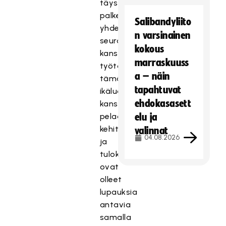
täysin
palkein
Salibandyliito
yhdessä
n varsinainen
seurojen
kokous
kanssa
marraskuuss
työtä
a – näin
tämän
tapahtuvat
ikäluokan
ehdokasasett
kanssa
pelaajien
elu ja
kehittämiseksi,
valinnat
04.08.2026
ja
tulokset
ovat
olleet
lupauksia
antavia
samalla