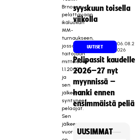
Brnossa
syyskuun toisella
pelattavaan
viikolla
ikäluokan
MM-
turnaukseen,
06.08.2
jossa
UUTISET
026
taitojaan
Pelipassit kaudelle
mittelevät
1.1.2002
2026–27 nyt
ja
myynnissä –
sen
hanki ennen
jälkeen
syntyneet
ensimmäistä peliä
pelaajat.
Sen
jälkeen
UUSIMMAT
vuorossa
on