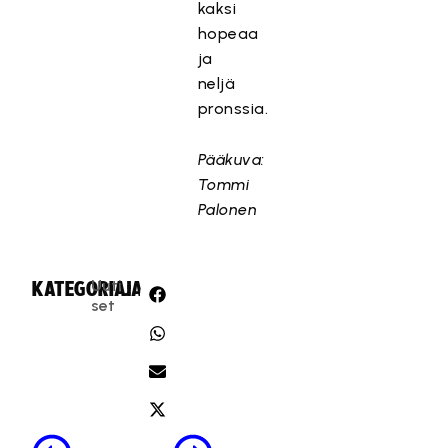
kaksi
hopeaa
ja
neljä
pronssia.
Pääkuva:
Tommi
Palonen
Uuti
KATEGORIA:
JAA:
set