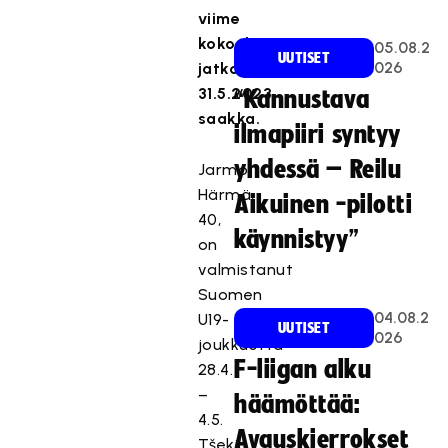
viime
kokouksessaan
05.08.2
UUTISET
026
jatkon
31.5.2023
“Kannustava
saakka.
ilmapiiri syntyy
yhdessä – Reilu
Jarmo
Härmä,
Aikuinen -pilotti
40,
käynnistyy”
on
valmistanut
Suomen
04.08.2
U19-
UUTISET
026
joukkuetta
F-liigan alku
28.4.
–
häämöttää:
4.5.
Avauskierrokset
Tšekin