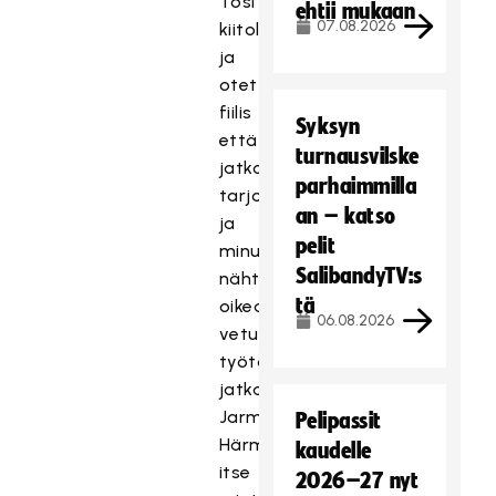
Tosi
ehtii mukaan
07.08.2026
kiitollinen
ja
otettu
fiilis
Syksyn
että
turnausvilske
jatkoa
parhaimmilla
tarjottiin
an – katso
ja
pelit
minut
SalibandyTV:s
nähtiin
tä
oikeaksi
06.08.2026
veturiksi
työtä
jatkamaan,
Jarmo
Pelipassit
Härmä
kaudelle
itse
2026–27 nyt