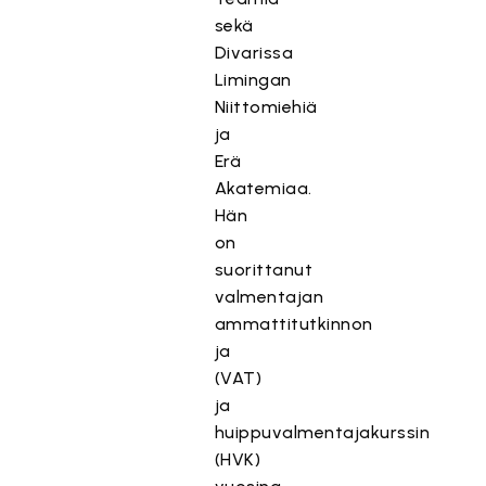
sekä
Divarissa
Limingan
Niittomiehiä
ja
Erä
Akatemiaa.
Hän
on
suorittanut
valmentajan
ammattitutkinnon
ja
(VAT)
ja
huippuvalmentajakurssin
(HVK)