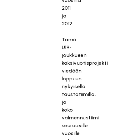
vuosina
2011
ja
2012.
Tämä
U19-
joukkueen
kaksivuotisprojekti
viedään
loppuun
nykyisellä
taustatiimillä,
ja
koko
valmennustiimi
seuraaville
vuosille