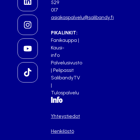
529
017
asiakaspalvelu@salibandy.fi
PIKALINKIT:
Fanikauppa
|
Kausi-
info
Palvelusivusto
|
Pelipassit
SalibandyTV
|
Tulospalvelu
Info
Yhteystiedot
Henkilöstö