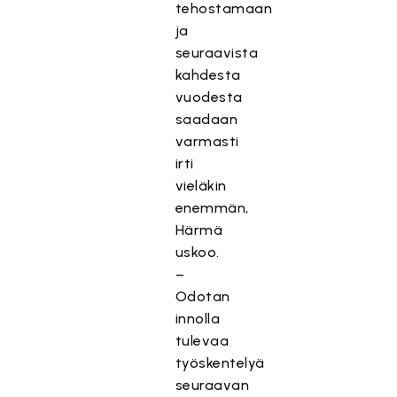
tehostamaan
ja
seuraavista
kahdesta
vuodesta
saadaan
varmasti
irti
vieläkin
enemmän,
Härmä
uskoo.
–
Odotan
innolla
tulevaa
työskentelyä
seuraavan