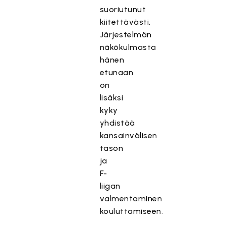
suoriutunut
kiitettävästi.
Järjestelmän
näkökulmasta
hänen
etunaan
on
lisäksi
kyky
yhdistää
kansainvälisen
tason
ja
F-
liigan
valmentaminen
kouluttamiseen.