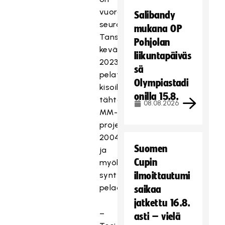
vuorossa
Salibandy
seuraava
mukana OP
Tanskassa
Pohjolan
keväällä
liikuntapäiväs
2023
sä
pelattaviin
Olympiastadi
kisoihin
onilla 15.8.
tähtäävä
08.08.2026
MM-
projekti
2004
Suomen
ja
Cupin
myöhemmin
syntyneille
ilmoittautumi
pelaajille.
saikaa
jatkettu 16.8.
–
asti – vielä