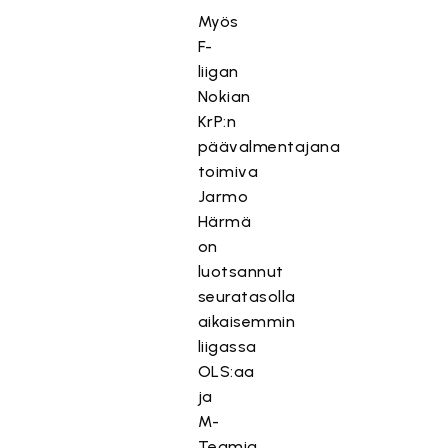
Myös
F-
liigan
Nokian
KrP:n
päävalmentajana
toimiva
Jarmo
Härmä
on
luotsannut
seuratasolla
aikaisemmin
liigassa
OLS:aa
ja
M-
Teamia