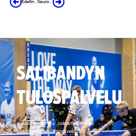
Edellinen
Seuraava
SALIBANDYN
TULOSPALVELU
Jokainen ottelu. Jokainen maali.
Salibandyn tulospalvelussa.