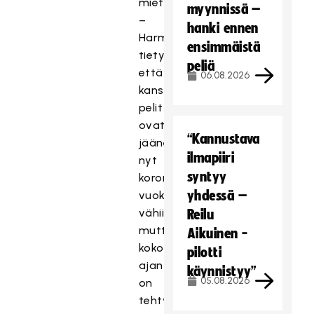
miettii.
myynnissä –
–
hanki ennen
Harmi
ensimmäistä
tietysti,
peliä
että
06.08.2026
kansainväliset
pelit
ovat
“Kannustava
jääneet
ilmapiiri
nyt
syntyy
koronan
yhdessä –
vuoksi
vähiin
Reilu
mutta
Aikuinen -
koko
pilotti
ajan
käynnistyy”
05.08.2026
on
tehty