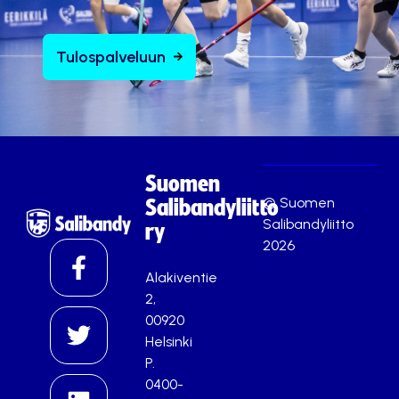
Tulospalveluun
Suomen
© Suomen
Salibandyliitto
Salibandyliitto
ry
2026
Alakiventie
2,
00920
Helsinki
P.
0400-