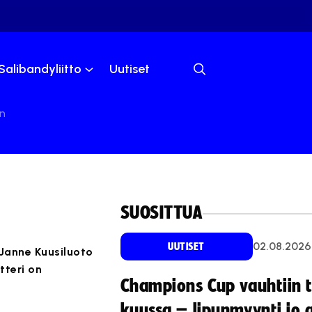
Salibandyliitto
Uutiset
n
SUOSITTUA
02.08.2026
UUTISET
 Janne Kuusiluoto
tteri on
Champions Cup vauhtiin 
kuussa – lipunmyynti jo 