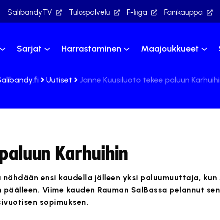
SalibandyTV
Tulospalvelu
F-liiga
Fanikauppa
Sarjat
Harrastaminen
Maajoukkueet
alibandy.fi
Uutiset
Janne Kuusiluoto tekee paluun Karhuihi
 paluun Karhuihin
a nähdään ensi kaudella jälleen yksi paluumuuttaja, kun
 päälleen. Viime kauden Rauman SalBassa pelannut sen
ksivuotisen sopimuksen.