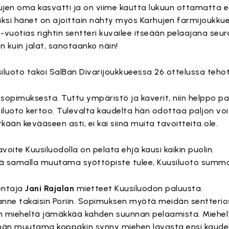
ujen oma kasvatti ja on viime kautta lukuun ottamatta 
säksi hänet on ajoittain nähty myös Karhujen farmijoukku
vuotias rightin sentteri kuvailee itseään pelaajana seur
kuin jalat, sanotaanko näin!
siluoto takoi SalBan Divarijoukkueessa 26 ottelussa tehot
n sopimuksesta. Tuttu ympäristö ja kaverit, niin helppo p
luoto kertoo. Tulevalta kaudelta hän odottaa paljon voit
kään kevääseen asti, ei kai siinä muita tavoitteita ole.
voite Kuusiluodolla on pelata ehjä kausi kaikin puolin.
siinä samalla muutama syöttöpiste tulee, Kuusiluoto summ
entaja
Jani Rajalan
mietteet Kuusiluodon paluusta.
ne takaisin Poriin. Sopimuksen myötä meidän sentterios
in mieheltä jämäkkää kahden suunnan pelaamista. Miehel
öhän muutama koppakin synny miehen lavasta ensi kaudel