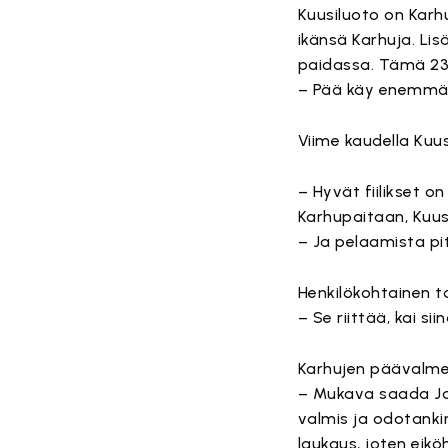
Kuusiluoto on Karh
ikänsä Karhuja. Li
paidassa. Tämä 23-
– Pää käy enemmän 
Viime kaudella Kuu
– Hyvät fiilikset o
Karhupaitaan, Kuusi
– Ja pelaamista pit
Henkilökohtainen ta
– Se riittää, kai 
Karhujen päävalm
– Mukava saada Jan
valmis ja odotank
laukaus, joten eik