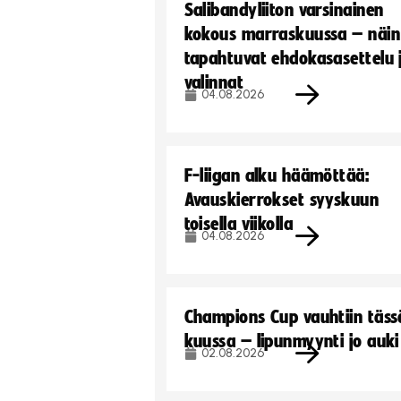
Salibandyliiton varsinainen
kokous marraskuussa – näin
tapahtuvat ehdokasasettelu 
valinnat
04.08.2026
F-liigan alku häämöttää:
Avauskierrokset syyskuun
toisella viikolla
04.08.2026
Champions Cup vauhtiin täss
kuussa – lipunmyynti jo auki
02.08.2026