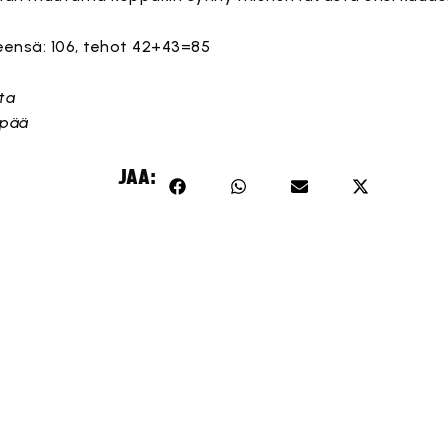
teensä: 106, tehot 42+43=85
ta
npää
JAA: