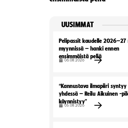
UUSIMMAT
Pelipassit kaudelle 2026–27
myynnissä – hanki ennen
ensimmäistä peliä
06.08.2026
“Kannustava ilmapiiri syntyy
yhdessä – Reilu Aikuinen -pil
käynnistyy”
05.08.2026