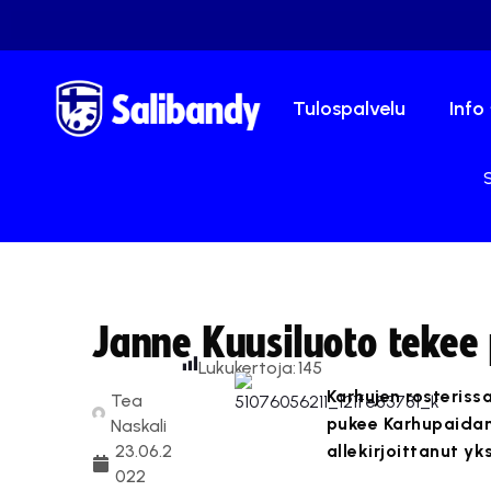
Tulospalvelu
Info
S
Janne Kuusiluoto tekee
Lukukertoja:
145
Karhujen rosteriss
Tea
pukee Karhupaidan
Naskali
23.06.2
allekirjoittanut y
022