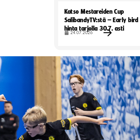
Katso Mestareiden Cup
SalibandyTV:stä – Early bird
hinta tarjolla 30.7. asti
24.07.2026