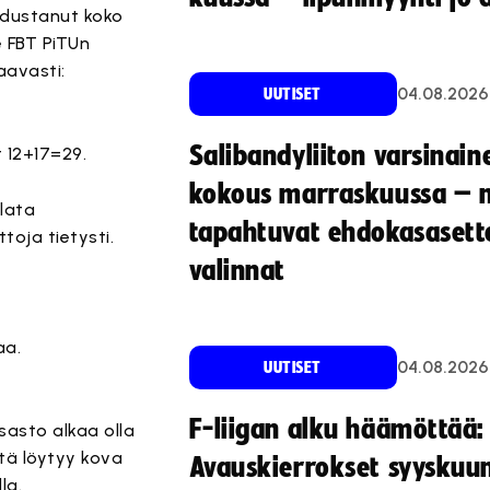
edustanut koko
e FBT PiTUn
aavasti:
04.08.2026
UUTISET
Salibandyliiton varsinain
 12+17=29.
kokous marraskuussa – 
alata
tapahtuvat ehdokasasette
toja tietysti.
valinnat
aa.
04.08.2026
UUTISET
F-liigan alku häämöttää:
asto alkaa olla
tä löytyy kova
Avauskierrokset syyskuu
la.