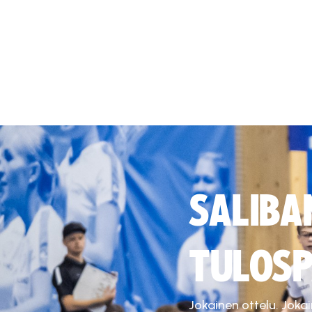
SALIBA
TULOSP
Jokainen ottelu. Joka