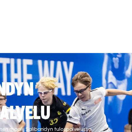
NDYN
ALVELU
inen maali. Salibandyn tulospalvelussa.