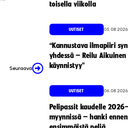
toisella viikolla
05.08.2026
UUTISET
“Kannustava ilmapiiri sy
yhdessä – Reilu Aikuinen 
käynnistyy”
Seuraava
06.08.2026
UUTISET
Pelipassit kaudelle 2026
myynnissä – hanki ennen
ensimmäistä peliä