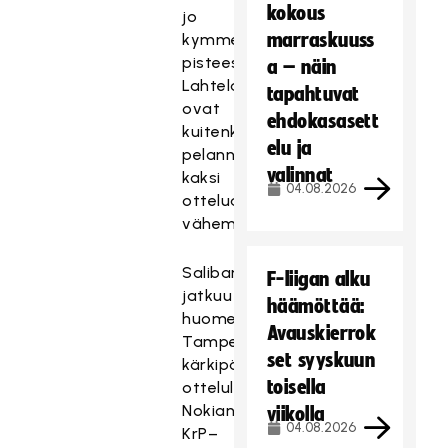
kokous
jo
marraskuuss
kymmeneen
pisteeseen.
a – näin
Lahtelaiset
tapahtuvat
ovat
ehdokasasett
kuitenkin
elu ja
pelanneet
valinnat
kaksi
04.08.2026
ottelua
vähemmän.
Salibandyliiga
F-liigan alku
jatkuu
häämöttää:
huomenna
Avauskierrok
Tampereella
set syyskuun
kärkipään
toisella
ottelulla
Nokian
viikolla
04.08.2026
KrP–