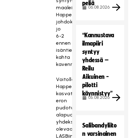
syntyneillä
peliä
maaleilla
06.08.2026
Happeen
johdoksi
jo
“Kannustava
6-2
ennen
ilmapiiri
isäntien
syntyy
kahta
yhdessä –
kavennusta.
Reilu
Aikuinen -
Voitollaan
pilotti
Happee
käynnistyy”
kasvatti
05.08.2026
eron
pudotuspeliviivan
alapuolella
yhdeksäntenä
Salibandyliito
olevaan
n varsinainen
LASBiin