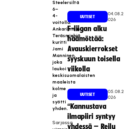
Steelersiltä
6–
04.08.2
4-
UUTISET
026
voitolla.
F-liigan alku
Ankarimmin
Teräsmiehiä
häämöttää:
kuritti
Avauskierrokset
Jami
Manninen,
syyskuun toisella
joka
viikolla
laukoi
keskisuomalaisten
maaleista
kolme
05.08.2
UUTISET
ja
026
syötti
“Kannustava
yhden.
ilmapiiri syntyy
Sarjassa
yhdessä – Reilu