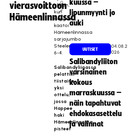
kuussa –
0
vierasvoittoon
yhden,
2
lipunmyynti jo
kun
Hämeenlinnassa
0
Happee
auki
kaatoi
Hämeenlinnassa
sarjajumbo
Steelersin
04.08.2
UUTISET
026
6-4.
Salibandyliiton
Salibandyliigassa
varsinainen
pelattiin
tiistaina
kokous
yksi
marraskuussa –
ottelu,
jossa
näin tapahtuvat
Happee
ehdokasasettelu
haki
Hämeenlinnasta
ja valinnat
pisteet