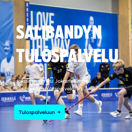
SALIBANDYN
TULOSPALVELU
Jokainen ottelu. Jokainen maali.
Salibandyn tulospalvelussa.
Tulospalveluun