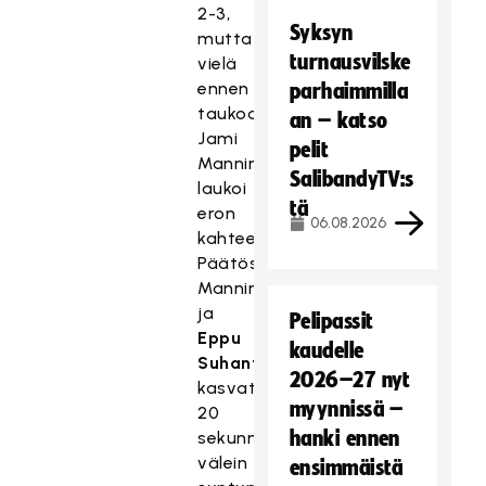
2-3,
Syksyn
mutta
turnausvilske
vielä
ennen
parhaimmilla
taukoa
an – katso
Jami
pelit
Manninen
SalibandyTV:s
laukoi
tä
eron
06.08.2026
kahteen.
Päätösjaksolla
Manninen
ja
Pelipassit
Eppu
kaudelle
Suhanto
2026–27 nyt
kasvattivat
myynnissä –
20
hanki ennen
sekunnin
välein
ensimmäistä