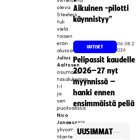
viimeisenä
Aikuinen -pilotti
oleva
Steelers
käynnistyy”
tuli
vielä
toisen
erän
06.08.2
UUTISET
026
alussa
Julius
Pelipassit kaudelle
Aaltosen
2026–27 nyt
osumalla
tasalukemiin
myynnissä –
1-1
hanki ennen
ja
sen
ensimmäistä peliä
puolivälissä
Nico
Jonaesonin
ylivoimamaalilla
UUSIMMAT
tilanteeseen