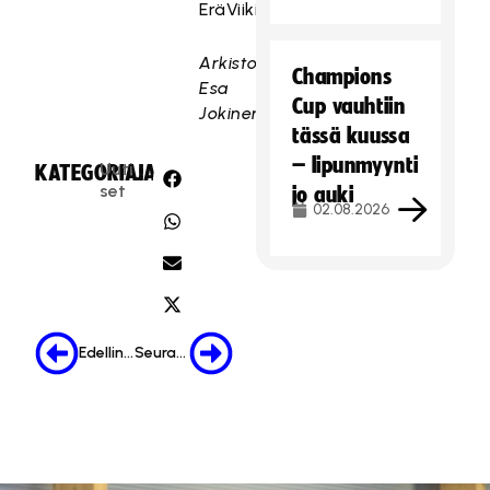
EräViikingit.
Arkistokuva:
Champions
Esa
Cup vauhtiin
Jokinen
tässä kuussa
– lipunmyynti
Uuti
KATEGORIA:
JAA:
set
jo auki
02.08.2026
Edellinen
Seuraava