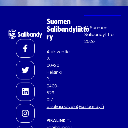
Suomen
© Suomen
Salibandyliitto
Salibandyliitto
ry
2026
Alakiventie
2,
00920
Helsinki
P.
0400-
529
017
asiakaspalvelu@salibandy.fi
PIKALINKIT:
Fanikauppa
|