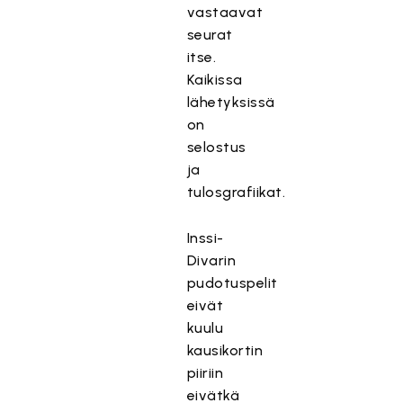
vastaavat
seurat
itse.
Kaikissa
lähetyksissä
on
selostus
ja
tulosgrafiikat.
Inssi-
Divarin
pudotuspelit
eivät
kuulu
kausikortin
piiriin
eivätkä