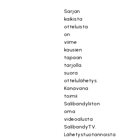
Sarjan
kaikista
otteluista
on
viime
kausien
tapaan
tarjolla
suora
ottelulähetys.
Kanavana
toimii
Salibandyliiton
oma
videoalusta
SalibandyTV.
Lähetystuotannoista