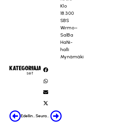
Klo
18.300
SBS
Wirmo–
SalBa
HaNi-
halli
Mynämäki
Uuti
KATEGORIA:
JAA:
set
Edellinen
Seuraava