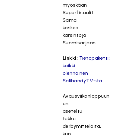
myöskään
Superfinaalit.
Sama
koskee
karsintoja
Suomisarjaan.
Linkki:
Tietopaketti:
kaikki
olennainen
SalibandyTV:stä
Avausviikonloppuun
on
aseteltu
tukku
derbymittelöitä,
kun