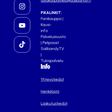
asiakaspalvelu@salibandy.fi
PIKALINKIT:
Fanikauppa
|
Kausi-
info
Palvelusivusto
|
Pelipassit
SalibandyTV
|
Tulospalvelu
Info
Yhteystiedot
Henkilöstö
Laskutustiedot