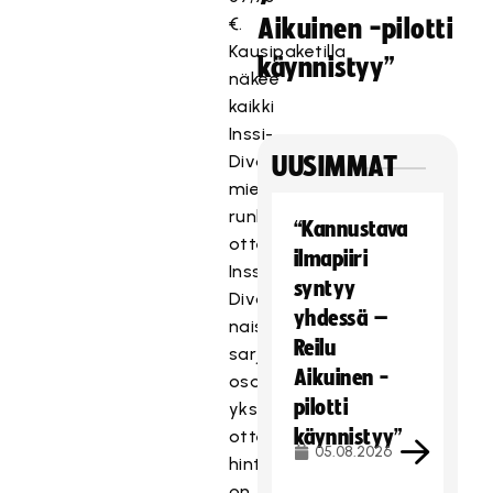
€.
Aikuinen -pilotti
Kausipaketilla
käynnistyy”
näkee
kaikki
Inssi-
Divarin
UUSIMMAT
miesten
runkosarjan
“Kannustava
ottelut.
ilmapiiri
Inssi-
syntyy
Divarin
yhdessä –
naisten
Reilu
sarjan
Aikuinen -
osalta
pilotti
yksittäisen
käynnistyy”
ottelun
05.08.2026
hinta
on