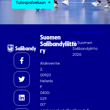
Tulospalveluun
Suomen
© Suomen
Salibandyliitto
Salibandyliitto
ry
2026
Alakiventie
2,
00920
Helsinki
P.
0400-
529
017