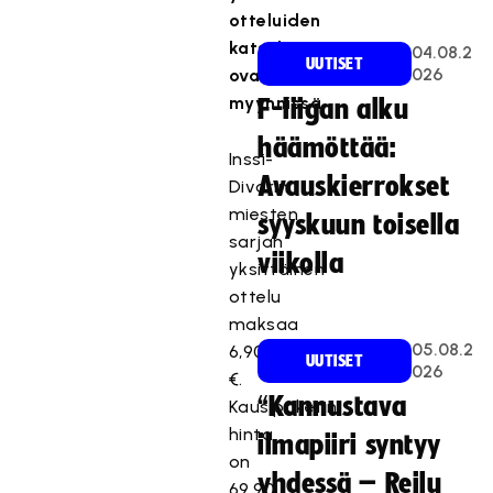
otteluiden
katselut
04.08.2
UUTISET
026
ovat
myynnissä.
F-liigan alku
häämöttää:
Inssi-
Avauskierrokset
Divarin
miesten
syyskuun toisella
sarjan
viikolla
yksittäinen
ottelu
maksaa
05.08.2
6,90
UUTISET
026
€.
“Kannustava
Kausipaketin
hinta
ilmapiiri syntyy
on
yhdessä – Reilu
69,90