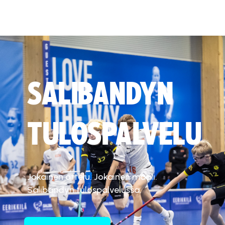
SALIBANDYN
TULOSPALVELU
Jokainen ottelu. Jokainen maali.
Salibandyn tulospalvelussa.