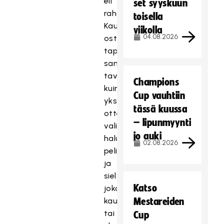
eli
set syyskuun
rahat.
toisella
Kausikortin
viikolla
04.08.2026
ostaminen
tapahtuu
samalla
tavalla
Champions
kuin
Cup vauhtiin
yksittäisen
tässä kuussa
ottelun:
– lipunmyynti
valitse
jo auki
haluttu
02.08.2026
peli
ja
sieltä
Katso
joko
kausikortti
Mestareiden
tai
Cup