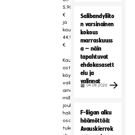
5,90
€
Salibandyliito
ja
n varsinainen
kausipaketin
kokous
44,90
marraskuuss
€.
a – näin
tapahtuvat
Kausikorttia
ehdokasasett
ostaessa
elu ja
käyttäjä
valinnat
valitsee
04.08.2026
aina
mille
joukkueelle
F-liigan alku
haluaa
häämöttää:
osoittaa
tukensa
Avauskierrok