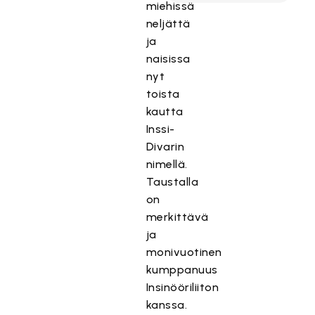
miehissä
neljättä
ja
naisissa
nyt
toista
kautta
Inssi-
Divarin
nimellä.
Taustalla
on
merkittävä
ja
monivuotinen
kumppanuus
Insinööriliiton
kanssa.