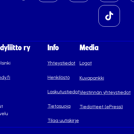
yliitto ry
Info
Media
lsinki
Yhteystiedot
Logot
dy.fi
Henkilöstö
Kuvapankki
Laskutustiedot
Viestinnän yhteystiedot
Tietosuoja
it
Tiedotteet (ePressi)
velu
Tilaa uutiskirje