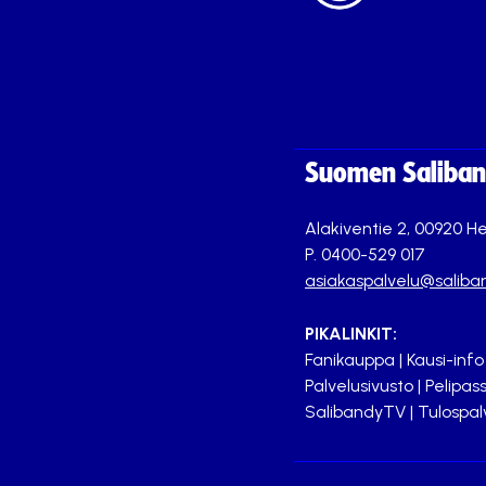
Suomen Saliband
Alakiventie 2, 00920 He
P. 0400-529 017
asiakaspalvelu@saliban
PIKALINKIT:
Fanikauppa
|
Kausi-info
Palvelusivusto
|
Pelipass
SalibandyTV
|
Tulospal