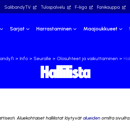
SalibandyTV
Tulospalvelu
F-liiga
Fanikauppa
Sarjat
Harrastaminen
Maajoukkueet
andy.fi
>
Info
>
Seuralle
>
Olosuhteet ja vaikuttaminen
>
Hal
Hallilista
tisesti. Aluekohtaiset hallilistat löytyvät
alueiden
omilta sivuilta