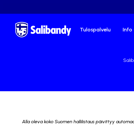
Tulospalvelu
Info
Salib
Alla oleva koko Suomen hallilistaus päivittyy automaat