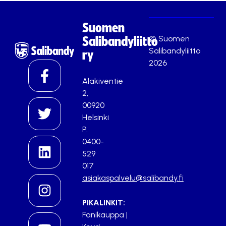
Suomen
© Suomen
Salibandyliitto
Salibandyliitto
ry
2026
Alakiventie
2,
00920
Helsinki
P.
0400-
529
017
asiakaspalvelu@salibandy.fi
PIKALINKIT:
Fanikauppa
|