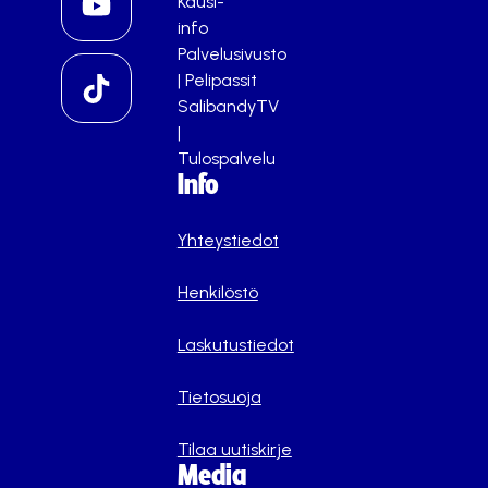
Kausi-
info
Palvelusivusto
|
Pelipassit
SalibandyTV
|
Tulospalvelu
Info
Yhteystiedot
Henkilöstö
Laskutustiedot
Tietosuoja
Tilaa uutiskirje
Media