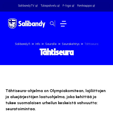
SalibandyTV
Tulospalvelu
F-liiga
Fanikauppa
>
>
>
>
Salibandy.fi
Info
Seuralle
Seurakehitys
Tähtiseura
Tähtiseura
Tähtiseura-ohjelma on Olympiakomitean, lajiliittojen
ja aluejärjestöjen laatuohjelma, joka kehittää ja
tukee suomalaisen urheilun keskeistä vahvuutta:
seuratoimintaa.