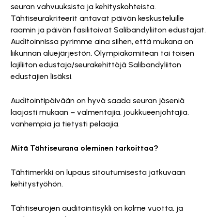
seuran vahvuuksista ja kehityskohteista.
Tähtiseurakriteerit antavat päivän keskusteluille
raamin ja päivän fasilitoivat Salibandyliiton edustajat.
Auditoinnissa pyrimme aina siihen, että mukana on
liikunnan aluejärjestön, Olympiakomitean tai toisen
lajiliiton edustaja/seurakehittäjä Salibandyliiton
edustajien lisäksi.
Auditointipäivään on hyvä saada seuran jäseniä
laajasti mukaan – valmentajia, joukkueenjohtajia,
vanhempia ja tietysti pelaajia.
Mitä Tähtiseurana oleminen tarkoittaa?
Tähtimerkki on lupaus sitoutumisesta jatkuvaan
kehitystyöhön.
Tähtiseurojen auditointisykli on kolme vuotta, ja