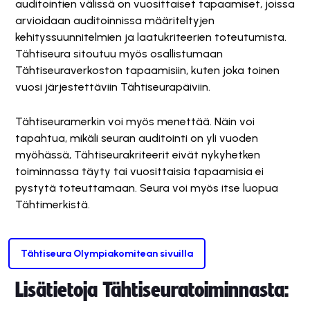
auditointien välissä on vuosittaiset tapaamiset, joissa
arvioidaan auditoinnissa määriteltyjen
kehityssuunnitelmien ja laatukriteerien toteutumista.
Tähtiseura sitoutuu myös osallistumaan
Tähtiseuraverkoston tapaamisiin, kuten joka toinen
vuosi järjestettäviin Tähtiseurapäiviin.
Tähtiseuramerkin voi myös menettää. Näin voi
tapahtua, mikäli seuran auditointi on yli vuoden
myöhässä, Tähtiseurakriteerit eivät nykyhetken
toiminnassa täyty tai vuosittaisia tapaamisia ei
pystytä toteuttamaan. Seura voi myös itse luopua
Tähtimerkistä.
Tähtiseura Olympiakomitean sivuilla
Lisätietoja Tähtiseuratoiminnasta: