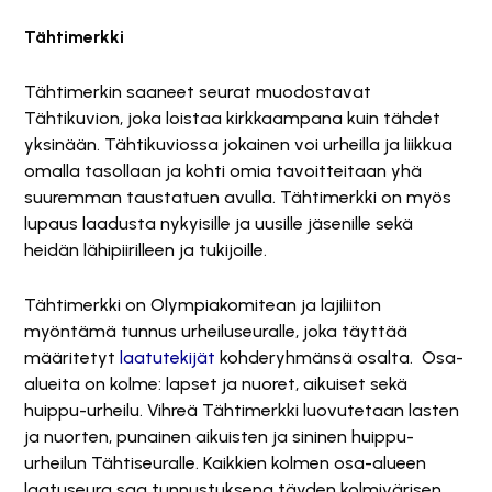
Tähtimerkki
Tähtimerkin saaneet seurat muodostavat
Tähtikuvion, joka loistaa kirkkaampana kuin tähdet
yksinään. Tähtikuviossa jokainen voi urheilla ja liikkua
omalla tasollaan ja kohti omia tavoitteitaan yhä
suuremman taustatuen avulla. Tähtimerkki on myös
lupaus laadusta nykyisille ja uusille jäsenille sekä
heidän lähipiirilleen ja tukijoille.
Tähtimerkki on Olympiakomitean ja lajiliiton
myöntämä tunnus urheiluseuralle, joka täyttää
määritetyt
laatutekijät
kohderyhmänsä osalta. Osa-
alueita on kolme: lapset ja nuoret, aikuiset sekä
huippu-urheilu. Vihreä Tähtimerkki luovutetaan lasten
ja nuorten, punainen aikuisten ja sininen huippu-
urheilun Tähtiseuralle. Kaikkien kolmen osa-alueen
laatuseura saa tunnustuksena täyden kolmivärisen