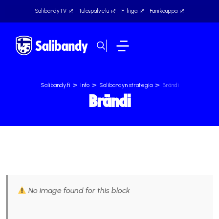
SalibandyTV
Tulospalvelu
F-liiga
Fanikauppa
>
>
>
Salibandy.fi
Info
Salibandyn strategia
Brändi
Brändi
No image found for this block