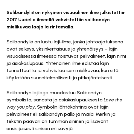
Salibandyliiton nykyinen visuaalinen ilme julkistettiin
2017 Uudella ilmeellä vahvistettiin salibandyn
mielikuvaa laajalla rintamalla.
Salibandylle on luotu laji-ilme, jonka johtoajatuksena
ovat selkeys, yksinkertaisuus ja yhtenäisyys – lajin
visuaalisessa ilmeessä toistuvat pelivälineet, lajin nimi
ja asiakaslupaus. Yhtenäinen ilme edistää lajin
tunnettuutta ja vahvistaa sen mielikuvaa, kun sitä
käytetään suunnitelmallisesti ja pitkäjänteisesti.
Salibandyn lajilogo muodostuu Salibandyn
symbolista, sanasta ja asiakaslupauksesta
Love the
way you play
. Symbolin lähtökohtina ovat lajin
pelivälineet eli salibandyn pallo ja maila. Merkin ja
tekstin pääväri on tumman sininen ja lisävärit
ensisijaisesti sinisen eri sävyjä.