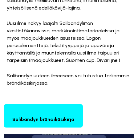
salibandylle mielikuvan rohkeana, intohimoisena,
yhteisöllisenä edelläkävijä-lajina.
Uusi ilme näkyy laajalti Salibandyliiton
viestintäkanavissa, markkinointimateriaaleissa ja
myös maajoukkueiden asusteissa. Logon
peruselementtejä, tekstityyppejä ja apuvärejä
käyttämällä ja muuntelemalla uusi ilme taipuu eri
tarpeisiin (maajoukkueet, Suomen cup, Divari jne.)
Salibandyn uuteen ilmeeseen voi tutustua tarkemmin
brändikäsikirjassa.
Salibandyn brändikäsikirja
Tämä sisältö on estetty, koska se vaatii markkinointievästeitä.