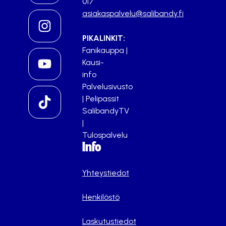
017
asiakaspalvelu@salibandy.fi
PIKALINKIT:
Fanikauppa
|
Kausi-
info
Palvelusivusto
|
Pelipassit
SalibandyTV
|
Tulospalvelu
Info
Yhteystiedot
Henkilöstö
Laskutustiedot