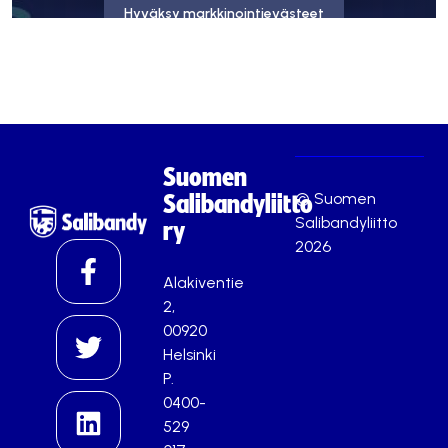
Hyväksy markkinointievästeet
Suomen
© Suomen
Salibandyliitto
Salibandyliitto
ry
2026
Alakiventie
2,
00920
Helsinki
P.
0400-
529