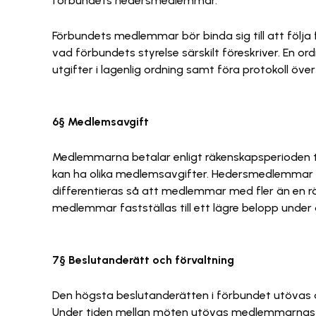
förbundets hedersmedlemmar.
Förbundets medlemmar bör binda sig till att följ
vad förbundets styrelse särskilt föreskriver. En 
utgifter i lagenlig ordning samt föra protokoll öve
6§ Medlemsavgift
Medlemmarna betalar enligt räkenskapsperioden t
kan ha olika medlemsavgifter. Hedersmedlemmar 
differentieras så att medlemmar med fler än en rö
medlemmar fastställas till ett lägre belopp under 
7§ Beslutanderätt och förvaltning
Den högsta beslutanderätten i förbundet utövas
Under tiden mellan möten utövas medlemmarnas be