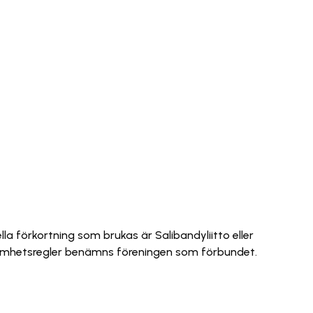
la förkortning som brukas är Salibandyliitto eller
rksamhetsregler benämns föreningen som förbundet.