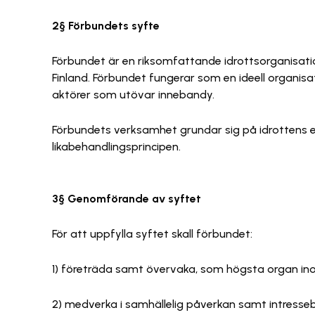
2§ Förbundets syfte
Förbundet är en riksomfattande idrottsorganisati
Finland. Förbundet fungerar som en ideell organis
aktörer som utövar innebandy.
Förbundets verksamhet grundar sig på idrottens eti
likabehandlingsprincipen.
3§ Genomförande av syftet
För att uppfylla syftet skall förbundet:
1) företräda samt övervaka, som högsta organ i
2) medverka i samhällelig påverkan samt intressebe