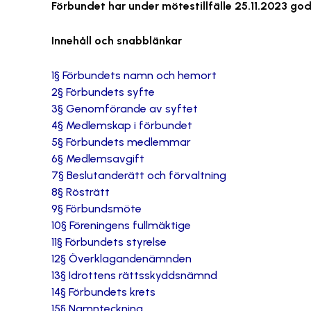
Förbundet har under mötestillfälle 25.11.2023 g
Innehåll och snabblänkar
1§ Förbundets namn och hemort
2§ Förbundets syfte
3§ Genomförande av syftet
4§ Medlemskap i förbundet
5§ Förbundets medlemmar
6§ Medlemsavgift
7§ Beslutanderätt och förvaltning
8§ Rösträtt
9§ Förbundsmöte
10§ Föreningens fullmäktige
11§ Förbundets styrelse
12§ Överklagandenämnden
13§ Idrottens rättsskyddsnämnd
14§ Förbundets krets
15§ Namnteckning