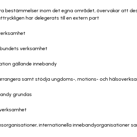
andra bestämmelser inom det egna området, övervakar att des
ttryckligen har delegerats till en extern part
gsverksamhet
örbundets verksamhet
ation gällande innebandy
arrangera samt stödja ungdoms-, motions- och hälsoverks
ebandy grundas
 verksamhet
sorganisationer, internationella innebandyorganisationer sa