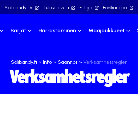
SalibandyTV
Tulospalvelu
F-liiga
Fanikauppa
Sarjat
Harrastaminen
Maajoukkueet
Salibandy.fi
>
Info
>
Säännöt
>
Verksamhetsregler
Verksamhetsregler