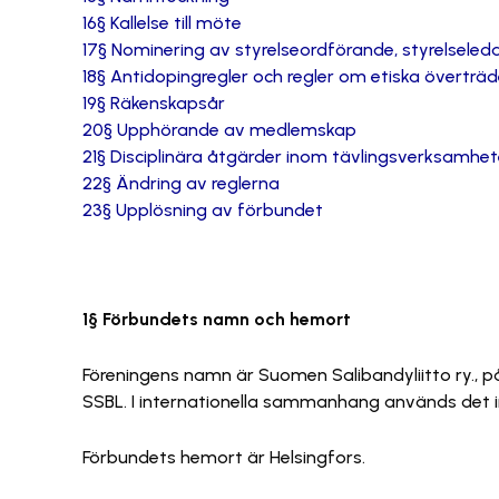
16§ Kallelse till möte
17§ Nominering av styrelseordförande, styrelsele
18§ Antidopingregler och regler om etiska överträd
19§ Räkenskapsår
20§ Upphörande av medlemskap
21§ Disciplinära åtgärder inom tävlingsverksamhe
22§ Ändring av reglerna
23§ Upplösning av förbundet
1§ Förbundets namn och hemort
Föreningens namn är Suomen Salibandyliitto ry., på 
SSBL. I internationella sammanhang används det in
Förbundets hemort är Helsingfors.