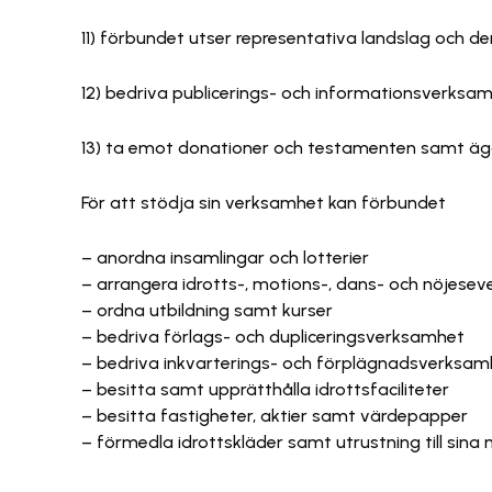
11) förbundet utser representativa landslag och 
12) bedriva publicerings- och informationsverksa
13) ta emot donationer och testamenten samt ä
För att stödja sin verksamhet kan förbundet
– anordna insamlingar och lotterier
– arrangera idrotts-, motions-, dans- och nöjes
– ordna utbildning samt kurser
– bedriva förlags- och dupliceringsverksamhet
– bedriva inkvarterings- och förplägnadsverksa
– besitta samt upprätthålla idrottsfaciliteter
– besitta fastigheter, aktier samt värdepapper
– förmedla idrottskläder samt utrustning till sin