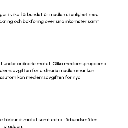
r i vilka förbundet är medlem, i enlighet med
teckning och bokföring över sina inkomster samt
et under ordinarie mötet. Olika medlemsgrupperna
dlemsavgiften för ordinarie medlemmar kan
. Dessutom kan medlemsavgiften för nya
arie förbundsmötet samt extra förbundsmöten.
 i stadgan.