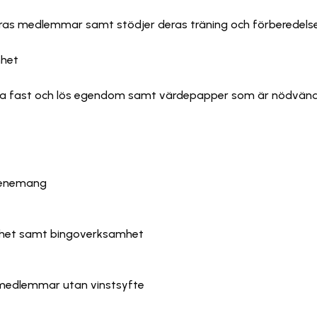
deras medlemmar samt stödjer deras träning och förberedels
mhet
ga fast och lös egendom samt värdepapper som är nödvänd
evenemang
mhet samt bingoverksamhet
a medlemmar utan vinstsyfte