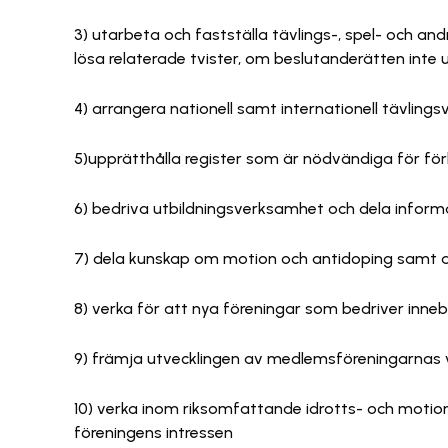
3) utarbeta och fastställa tävlings-, spel- och 
lösa relaterade tvister, om beslutanderätten inte u
4) arrangera nationell samt internationell tävlin
5)upprätthålla register som är nödvändiga för f
6) bedriva utbildningsverksamhet och dela inform
7) dela kunskap om motion och antidoping samt 
8) verka för att nya föreningar som bedriver inn
9) främja utvecklingen av medlemsföreningarnas
10) verka inom riksomfattande idrotts- och motion
föreningens intressen