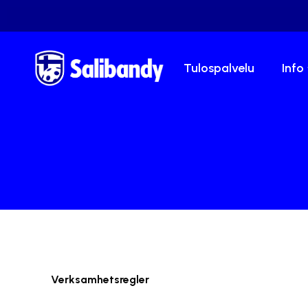
Tulospalvelu
Info
Verksamhetsregler