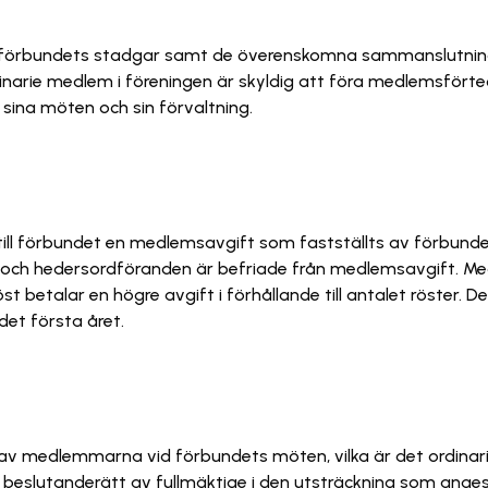
a förbundets stadgar samt de överenskomna sammanslutninga
ordinarie medlem i föreningen är skyldig att föra medlemsför
r sina möten och sin förvaltning.
ill förbundet en medlemsavgift som fastställts av förbund
och hedersordföranden är befriade från medlemsavgift. Me
st betalar en högre avgift i förhållande till antalet röster
det första året.
 av medlemmarna vid förbundets möten, vilka är det ordin
slutanderätt av fullmäktige i den utsträckning som anges