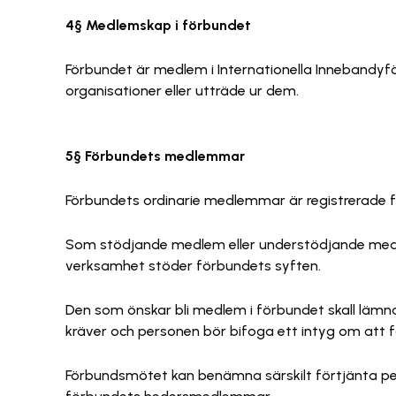
4§ Medlemskap i förbundet
Förbundet är medlem i Internationella Innebandyför
organisationer eller utträde ur dem.
5§ Förbundets medlemmar
Förbundets ordinarie medlemmar är registrerade f
Som stödjande medlem eller understödjande medlem
verksamhet stöder förbundets syften.
Den som önskar bli medlem i förbundet skall lämna 
kräver och personen bör bifoga ett intyg om att fö
Förbundsmötet kan benämna särskilt förtjänta pers