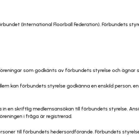
bundet (International Floorball Federation). Förbundets styre
öreningar som godkänts av förbundets styrelse och ägnar sig
 kan förbundets styrelse godkänna en enskild person, en ju
in en skriftlig medlemsansökan till förbundets styrelse. An
reningen i fråga är registrerad.
oner till förbundets hedersordförande. Förbundets styrelse 