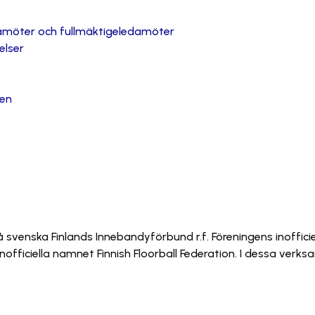
damöter och fullmäktigeledamöter
elser
ten
svenska Finlands Innebandyförbund r.f. Föreningens inofficiel
officiella namnet Finnish Floorball Federation. I dessa ve