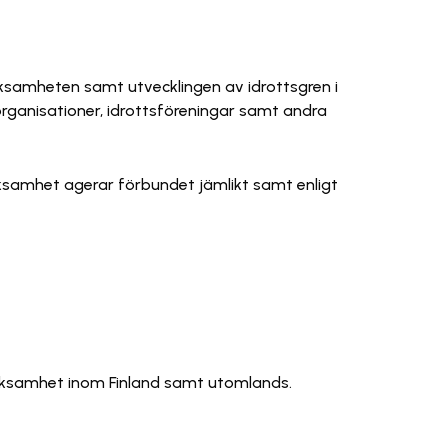
ksamheten samt utvecklingen av idrottsgren i
organisationer, idrottsföreningar samt andra
erksamhet agerar förbundet jämlikt samt enligt
rksamhet inom Finland samt utomlands.