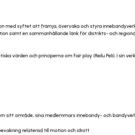
on med syftet att främja, övervaka och styra innebandyver
ation samt en sammanhållande länk för distrikts- och region
ska värden och principerna om fair play (Reilu Peli). I sin v
nom sitt område, sina medlemmars innebandy- och bandyve
vakning relaterad till motion och idrott