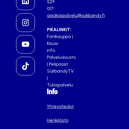
529
017
asiakaspalvelu@salibandy.fi
PIKALINKIT:
Fanikauppa
|
Kausi-
info
Palvelusivusto
|
Pelipassit
SalibandyTV
|
Tulospalvelu
Info
Yhteystiedot
Henkilöstö