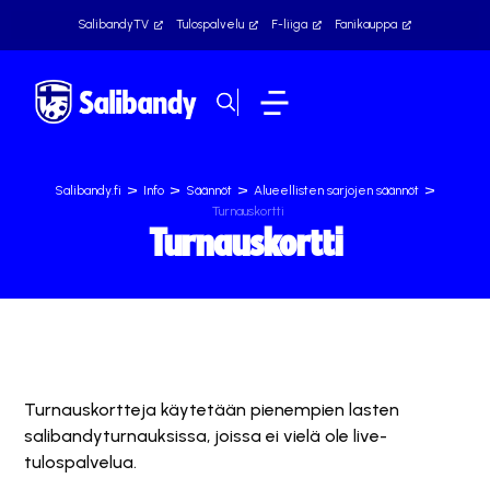
SalibandyTV
Tulospalvelu
F-liiga
Fanikauppa
>
>
>
>
Salibandy.fi
Info
Säännöt
Alueellisten sarjojen säännöt
Turnauskortti
Turnauskortti
Turnauskortteja käytetään pienempien lasten
salibandyturnauksissa, joissa ei vielä ole live-
tulospalvelua.