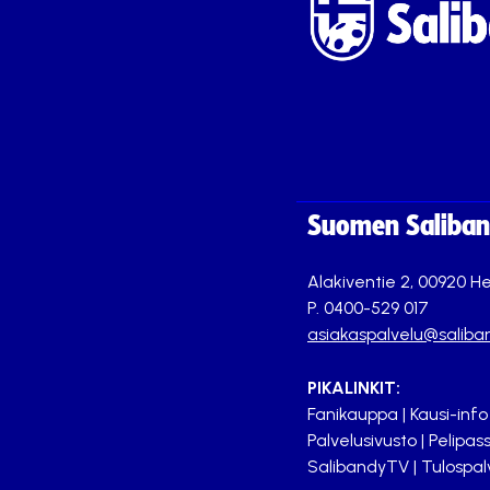
Suomen Saliband
Alakiventie 2, 00920 He
P. 0400-529 017
asiakaspalvelu@saliban
PIKALINKIT:
Fanikauppa
|
Kausi-info
Palvelusivusto
|
Pelipass
SalibandyTV
|
Tulospal