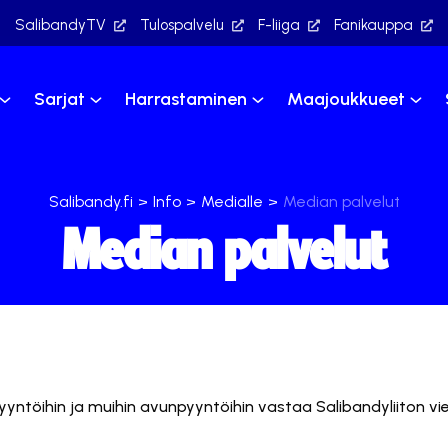
SalibandyTV
Tulospalvelu
F-liiga
Fanikauppa
Sarjat
Harrastaminen
Maajoukkueet
Salibandy.fi
>
Info
>
Medialle
>
Median palvelut
Median palvelut
yyntöihin ja muihin avunpyyntöihin vastaa Salibandyliiton vie