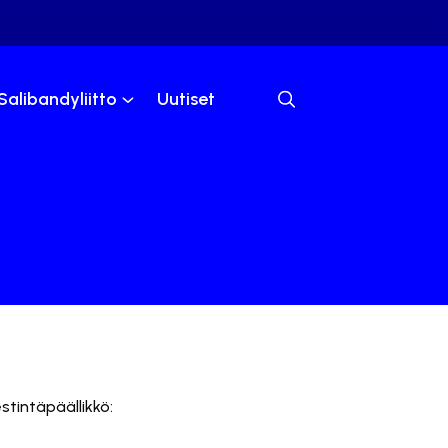
Salibandyliitto
Uutiset
stintäpäällikkö: