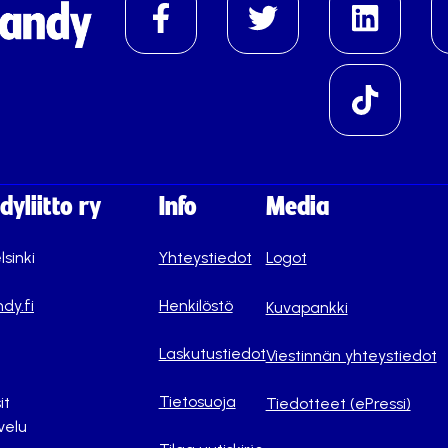
yliitto ry
Info
Media
lsinki
Yhteystiedot
Logot
dy.fi
Henkilöstö
Kuvapankki
Laskutustiedot
Viestinnän yhteystiedot
Tietosuoja
it
Tiedotteet (ePressi)
velu