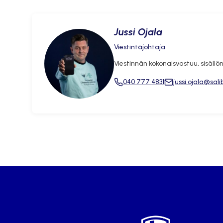
Jussi Ojala
Viestintäjohtaja
Viestinnän kokonaisvastuu, sisällön
040 777 4831
jussi.ojala@sali