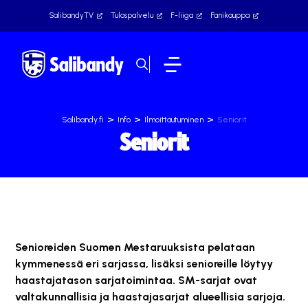
SalibandyTV
Tulospalvelu
F-liiga
Fanikauppa
>
>
>
Salibandy.fi
Info
Ilmoittautuminen
Seniorit
Seniorit
Senioreiden Suomen Mestaruuksista pelataan
kymmenessä eri sarjassa, lisäksi senioreille löytyy
haastajatason sarjatoimintaa. SM-sarjat ovat
valtakunnallisia ja haastajasarjat alueellisia sarjoja.