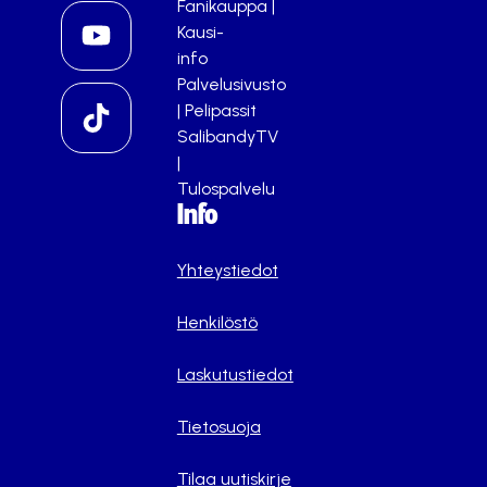
Fanikauppa
|
Kausi-
info
Palvelusivusto
|
Pelipassit
SalibandyTV
|
Tulospalvelu
Info
Yhteystiedot
Henkilöstö
Laskutustiedot
Tietosuoja
Tilaa uutiskirje