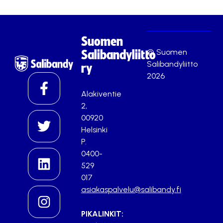
Suomen
© Suomen
Salibandyliitto
Salibandyliitto
ry
2026
Alakiventie
2,
00920
Helsinki
P.
0400-
529
017
asiakaspalvelu@salibandy.fi
PIKALINKIT: