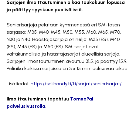
Sarjojen ilmoittautuminen alkaa toukokuun lopussa
ja päättyy syyskuun puolivälissä.
Seniorisarjoja pelataan kymmenessä eri SM-tason
sarjassa: M35, M40, M45, M50, M55, M60, M65, M70,
N30 ja N40. Haastajasarjoja on neljä: M35 (ES), M40
(ES), M45 (ES) ja M50 (ES). SM-sarjat ovat
valtakunnallisia ja haastajasarjat alueellisia sarjoja.
Sarjojen ilmoittautuminen avautuu 31.5. ja päättyy 15.9.
Peliaika kaikissa sarjoissa on 3 x 15 min juoksevaa aikaa.
Lisätiedot:
https://salibandy.fi/fi/sarjat/seniorisarjat/
Ilmoittautuminen tapahtuu
TorneoPal-
palvelusivustolla.