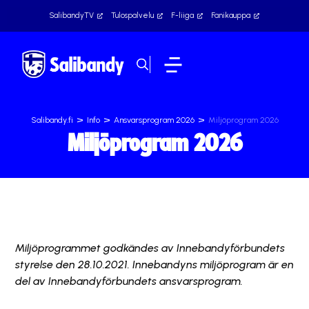
SalibandyTV
Tulospalvelu
F-liiga
Fanikauppa
>
>
>
Salibandy.fi
Info
Ansvarsprogram 2026
Miljöprogram 2026
Miljöprogram 2026
Miljöprogrammet godkändes av Innebandyförbundets
styrelse den 28.10.2021. Innebandyns miljöprogram är en
del av Innebandyförbundets ansvarsprogram.