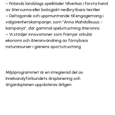
– Finlands landslags spelkläder tillverkas i första hand
av återvunna eller biologiskt nedbrytbara textilier
– Deltagande och uppmuntrande till engagemang i
välgörenhetskampanjer, som ”Anna Mahdollisuus -
kampanja”, där gammal spelutrustning återvinns
– Vi stödjer innovationer som främjar cirkulär
ekonomi och återanvändning av förnybara
naturresurser i grenens sportutrustning
Miljöprogrammet är en integrerad del av
Innebandyförbundets årsplanering och
åtgärdsplanen uppdateras årligen.