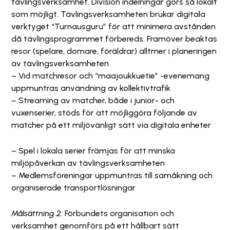
tävlingsverksamhet. Division indelningar görs så lokalt
som möjligt. Tävlingsverksamheten brukar digitala
verktyget “Turnausguru” för att minimera avstånden
då tävlingsprogrammet förbereds. Framöver beaktas
resor (spelare, domare, föräldrar) alltmer i planeringen
av tävlingsverksamheten
– Vid matchresor och “maajoukkuetie” -evenemang
uppmuntras användning av kollektivtrafik
– Streaming av matcher, både i junior- och
vuxenserier, stöds för att möjliggöra följande av
matcher på ett miljövänligt sätt via digitala enheter
– Spel i lokala serier främjas för att minska
miljöpåverkan av tävlingsverksamheten
– Medlemsföreningar uppmuntras till samåkning och
organiserade transportlösningar
Målsättning 2:
Förbundets organisation och
verksamhet genomförs på ett hållbart sätt