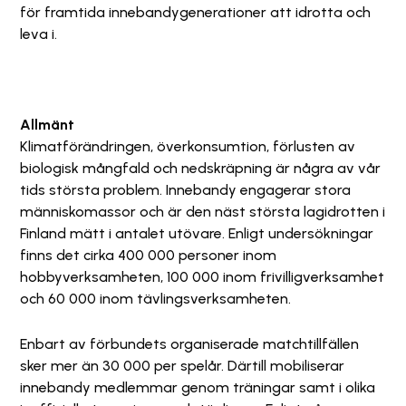
för framtida innebandygenerationer att idrotta och
leva i.
Allmänt
Klimatförändringen, överkonsumtion, förlusten av
biologisk mångfald och nedskräpning är några av vår
tids största problem. Innebandy engagerar stora
människomassor och är den näst största lagidrotten i
Finland mätt i antalet utövare. Enligt undersökningar
finns det cirka 400 000 personer inom
hobbyverksamheten, 100 000 inom frivilligverksamhet
och 60 000 inom tävlingsverksamheten.
Enbart av förbundets organiserade matchtillfällen
sker mer än 30 000 per spelår. Därtill mobiliserar
innebandy medlemmar genom träningar samt i olika