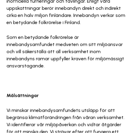
inofficiella turneringar och tävlingar. Enligt våra
uppskattningar berör innebandyn direkt och indirekt
cirka en halv miljon finländare. Innebandyn verkar som
en betydande folkrörelse i Finland.
Som en betydande folkrörelse är
innebandysamfundet medveten om sitt miljöansvar
och vill säkerställa att all verksamhet inom
innebandyns ramar uppfyller kraven för miljömässigt
ansvarstagande.
Målsättningar
Vi minskar innebandysamfundets utsläpp för att
begränsa klimatförändringen från våran verksamhet.
Vi identifierar vår miljöpåverkan och vidtar åtgärder
för att minska den. Vi strävar efter att fungera ett