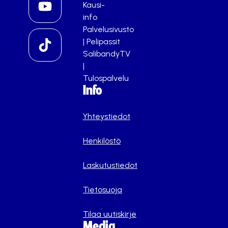
Kausi-
info
Palvelusivusto
|
Pelipassit
SalibandyTV
|
Tulospalvelu
Info
Yhteystiedot
Henkilöstö
Laskutustiedot
Tietosuoja
Tilaa uutiskirje
Media