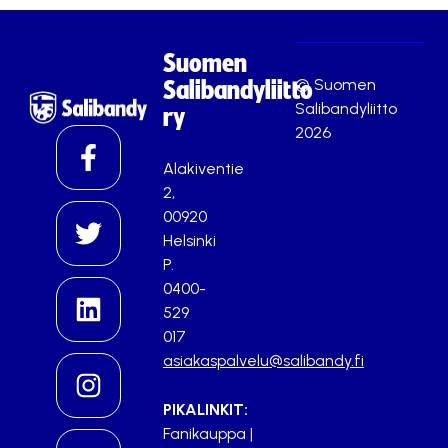
Suomen
© Suomen
Salibandyliitto
Salibandyliitto
ry
2026
Alakiventie
2,
00920
Helsinki
P.
0400-
529
017
asiakaspalvelu@salibandy.fi
PIKALINKIT:
Fanikauppa
|