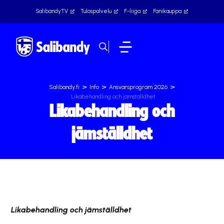
SalibandyTV
Tulospalvelu
F-liiga
Fanikauppa
>
>
>
Salibandy.fi
Info
Ansvarsprogram 2026
Likabehandling och jämställdhet
Likabehandling och
jämställdhet
Likabehandling och jämställdhet