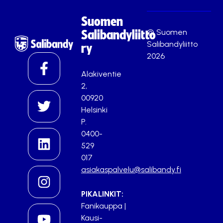
Suomen
© Suomen
Salibandyliitto
Salibandyliitto
ry
2026
Alakiventie
2,
00920
Helsinki
P.
0400-
529
017
asiakaspalvelu@salibandy.fi
PIKALINKIT:
Fanikauppa
|
Kausi-