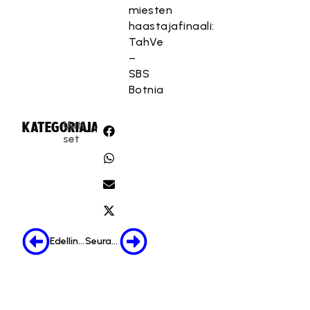
miesten
haastajafinaali:
TahVe
–
SBS
Botnia
Uuti
KATEGORIA:
JAA:
set
Edellinen
Seuraava