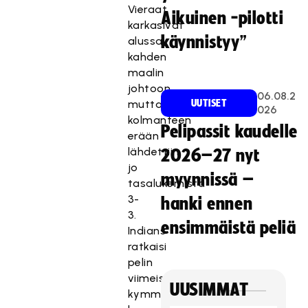
Vieraat
Aikuinen -pilotti
karkasivat
käynnistyy”
alussa
kahden
maalin
johtoon,
06.08.2
mutta
UUTISET
026
kolmanteen
Pelipassit kaudelle
erään
lähdettiin
2026–27 nyt
jo
myynnissä –
tasalukemista
3-
hanki ennen
3.
ensimmäistä peliä
Indians
ratkaisi
pelin
viimeisellä
UUSIMMAT
kymmenminuuttisella,