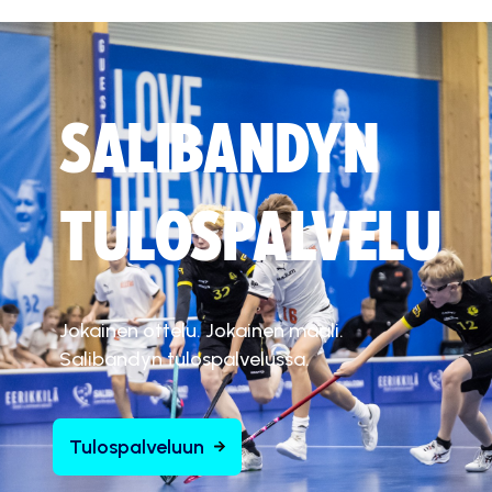
SALIBANDYN
TULOSPALVELU
Jokainen ottelu. Jokainen maali.
Salibandyn tulospalvelussa.
Tulospalveluun