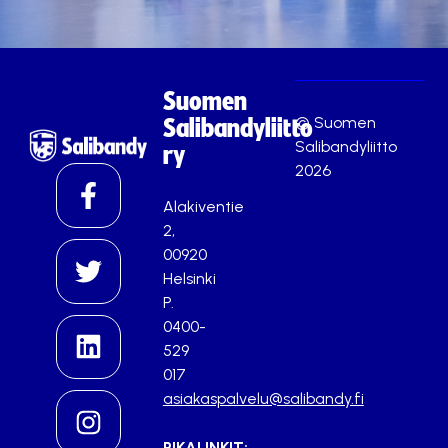
Suomen
© Suomen
Salibandyliitto
Salibandyliitto
ry
2026
Alakiventie
2,
00920
Helsinki
P.
0400-
529
017
asiakaspalvelu@salibandy.fi
PIKALINKIT: