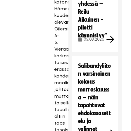
kotonaan
yhdessä –
Hämeenlinnassa
Reilu
kuudentena
Aikuinen -
olevan
pilotti
Oilersin
käynnistyy”
6-
05.08.2026
5.
Vieraat
karkasivat
toisessa
Salibandyliito
erässä
n varsinainen
kahden
kokous
maalin
marraskuuss
johtoon,
mutta
a – näin
toisella
tapahtuvat
tauolla
ehdokasasett
oltiin
elu ja
taas
valinnat
tasoissa.