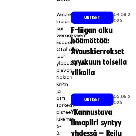
Westend
04.08.2
UUTISET
026
Indians
sai
F-liigan alku
vieraakseen
häämöttää:
Espoon
Otahalliin
Avauskierrokset
juuri
syyskuun toisella
yläpuolellaan
olevan
viikolla
Nokian
KrP:n
ja
05.08.2
otti
UUTISET
026
tärkeät
“Kannustava
pisteet
lukemin
ilmapiiri syntyy
6-
yhdessä – Reilu
3.