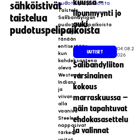
kuussa –
0
sähköistivät
1
Taistelu
lipunmyynti jo
taistelua
7
Salibandyligan
auki
pudotuspelipaikoista
pudotuspelipaikoista
kiristyi
tänään
entisestään,
04.08.2
UUTISET
kun
026
kahdeksantena
Salibandyliiton
oleva
varsinainen
Westend
Indians
kokous
ja
viivan
marraskuussa –
alla
näin tapahtuvat
vaaniva
Steelers
ehdokasasettelu
nappasivat
ja valinnat
tärkeät
voitot.