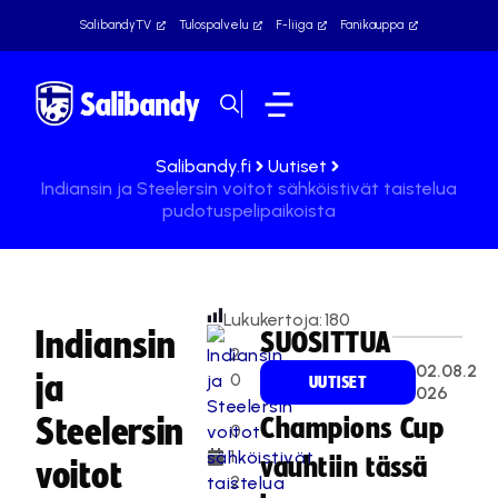
SalibandyTV
Tulospalvelu
F-liiga
Fanikauppa
Salibandy.fi
Uutiset
Indiansin ja Steelersin voitot sähköistivät taistelua
pudotuspelipaikoista
Lukukertoja:
180
Indiansin
SUOSITTUA
2
02.08.2
ja
0
UUTISET
026
.
Steelersin
Champions Cup
0
1.
vauhtiin tässä
voitot
2