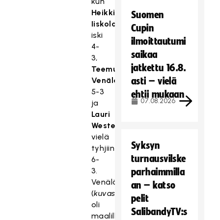
kun
Heikki
Suomen
Iiskola
Cupin
iski
ilmoittautumi
4-
saikaa
3,
jatkettu 16.8.
Teemu
Venäläinen
asti – vielä
5-3
ehtii mukaan
07.08.2026
ja
Lauri
Westerholm
vielä
Syksyn
tyhjiin
turnausvilske
6-
3.
parhaimmilla
Venäläinen
an – katso
(
kuvassa
)
pelit
oli
SalibandyTV:s
maalillaan