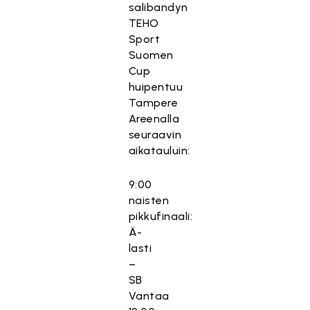
salibandyn
TEHO
Sport
Suomen
Cup
huipentuu
Tampere
Areenalla
seuraavin
aikatauluin:
9:00
naisten
pikkufinaali:
Ä-
lasti
–
SB
Vantaa