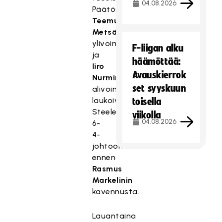
04.08.2026
Päätösjaksolla
Teemu
Metsälä
ylivoimalla
F-liigan alku
ja
häämöttää:
Iiro
Avauskierrok
Nurminen
set syyskuun
alivoimalla
laukoivat
toisella
Steelersin
viikolla
04.08.2026
6-
4-
johtoon
ennen
Rasmus
Markelinin
kavennusta.
Lauantaina