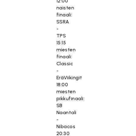
12:00
naisten
finaali:
SSRA
-
TPS
15:15
miesten
finaali:
Classic
-
EräViikingit
18:00
miesten
pikkufinaali:
SB
Naantali
-
Nibacos
20:30