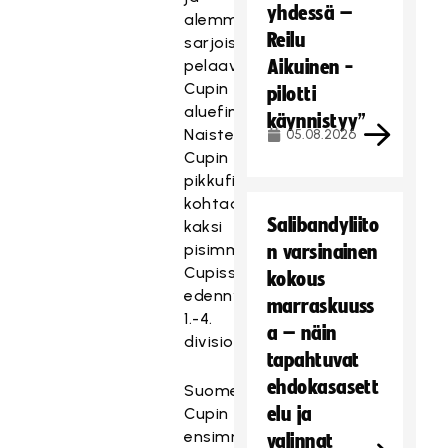
yhdessä –
alemmista
Reilu
sarjoista
pelaavat
Aikuinen -
Cupin
pilotti
aluefinaalissa.
käynnistyy”
Naisten
05.08.2026
Cupin
pikkufinaalissa
kohtaavat
Salibandyliito
kaksi
pisimmälle
n varsinainen
Cupissa
kokous
edennyttä
marraskuuss
1.-4.
a – näin
divisioonajoukkuetta.
tapahtuvat
ehdokasasett
Suomen
elu ja
Cupin
ensimmäiset
valinnat