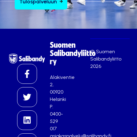
Tulospalveluun
Suomen
© Suomen
Salibandyliitto
Salibandyliitto
ry
2026
Alakiventie
2,
00920
Helsinki
P.
0400-
529
017
asiakaspalvelu@salibandy.fi