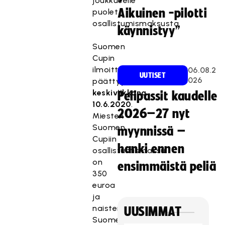
joukkueelle
Aikuinen -pilotti
puolet
osallistumismaksusta.
käynnistyy”
Suomen
Cupin
ilmoittautuminen
06.08.2
UUTISET
026
päättyy
keskiviikkona
Pelipassit kaudelle
10.6.2020
.
2026–27 nyt
Miesten
Suomen
myynnissä –
Cupiin
hanki ennen
osallistumismaksu
on
ensimmäistä peliä
350
euroa
ja
naisten
UUSIMMAT
Suomen