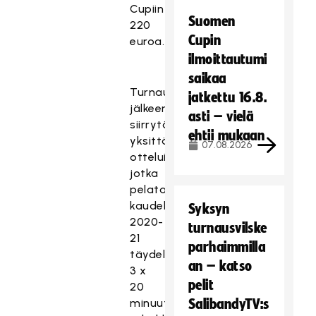
Cupiin
Suomen
220
Cupin
euroa.
ilmoittautumi
saikaa
Turnauskierrosten
jatkettu 16.8.
jälkeen
asti – vielä
siirrytään
ehtii mukaan
yksittäisiin
07.08.2026
otteluihin,
jotka
pelataan
kaudella
Syksyn
2020-
turnausvilske
21
parhaimmilla
täydellä
an – katso
3 x
pelit
20
minuutin
SalibandyTV:s