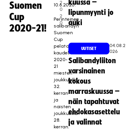
kuussa –
2
Suomen
10.6.2020.
0
lipunmyynti jo
Cup
2
Perinteinen
auki
0
2020-21!
salibandyn
Suomen
Cup
04.08.2
pelataan
UUTISET
026
kaudella
2020-
Salibandyliiton
21
varsinainen
miesten
joukkueilla
kokous
32.
marraskuussa –
kerran
ja
näin tapahtuvat
naisten
ehdokasasettelu
joukkueilla
28.
ja valinnat
kerran.