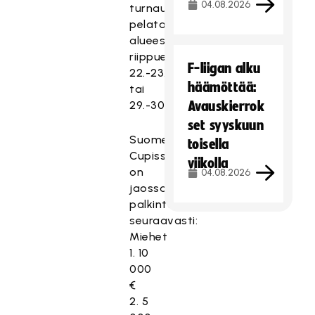
04.08.2026
turnauskierrokset
pelataan
alueesta
riippuen
F-liigan alku
22.-23.8.
häämöttää:
tai
29.-30.8.
Avauskierrok
set syyskuun
Suomen
toisella
Cupissa
viikolla
on
04.08.2026
jaossa
palkintorahoja
seuraavasti:
Miehet
1. 10
000
€
2. 5