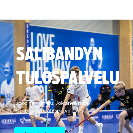
SALIBANDYN
TULOSPALVELU
Jokainen ottelu. Jokainen maali.
Salibandyn tulospalvelussa.