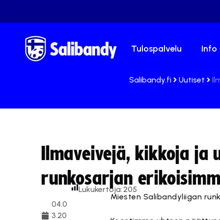
Tulospalvelu
Info
Salibandy.fi
Uutiset
Il
Ilmaveivejä, kikkoja ja
runkosarjan erikoisimm
Lukukertoja:
205
Miesten Salibandyliigan ru
04.0
3.20