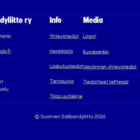
yliitto ry
Info
Media
lsinki
Yhteystiedot
Logot
dy.fi
Henkilöstö
Kuvapankki
Laskutustiedot
Viestinnän yhteystiedot
Tietosuoja
it
Tiedotteet (ePressi)
velu
Tilaa uutiskirje
© Suomen Salibandyliitto 2026