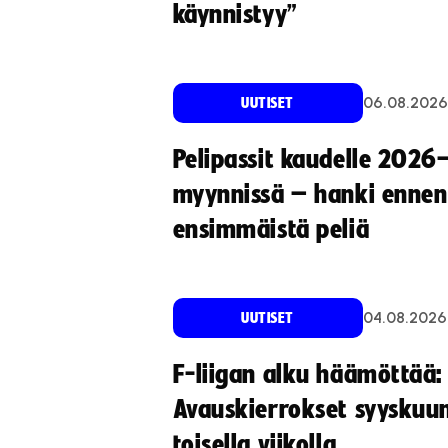
käynnistyy”
06.08.2026
UUTISET
Pelipassit kaudelle 2026
myynnissä – hanki ennen
ensimmäistä peliä
04.08.2026
UUTISET
F-liigan alku häämöttää:
Avauskierrokset syyskuu
toisella viikolla