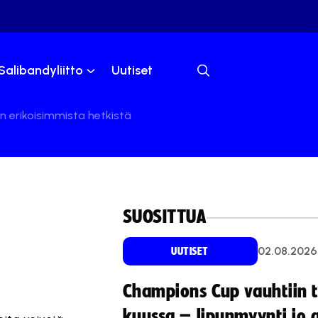
Salibandyliitto
Uutiset
an erikoisimmista hetkistä
SUOSITTUA
02.08.2026
UUTISET
Champions Cup vauhtiin 
kuussa – lipunmyynti jo 