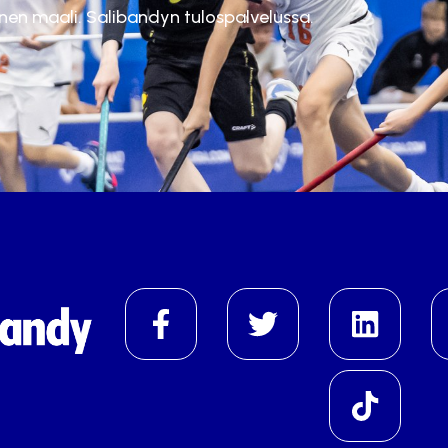
inen maali. Salibandyn tulospalvelussa.