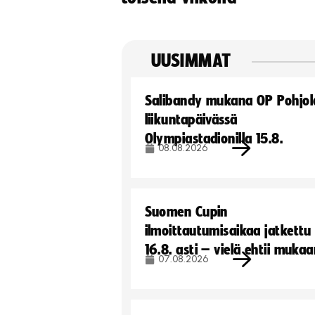
UUSIMMAT
Salibandy mukana OP Pohjol
liikuntapäivässä
Olympiastadionilla 15.8.
08.08.2026
Suomen Cupin
ilmoittautumisaikaa jatkettu
16.8. asti – vielä ehtii muka
07.08.2026