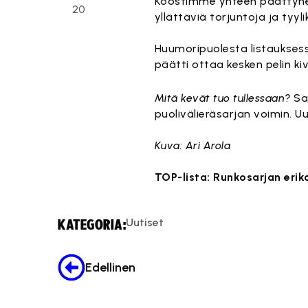
Koostimme yhteen päättynee
20
yllättäviä torjuntoja ja tyyl
Huumoripuolesta listaukses
päätti ottaa kesken pelin ki
Mitä kevät tuo tullessaan?
Sal
puolivälieräsarjan voimin. Uu
Kuva: Ari Arola
TOP-lista: Runkosarjan erik
Uutiset
KATEGORIA:
Edellinen