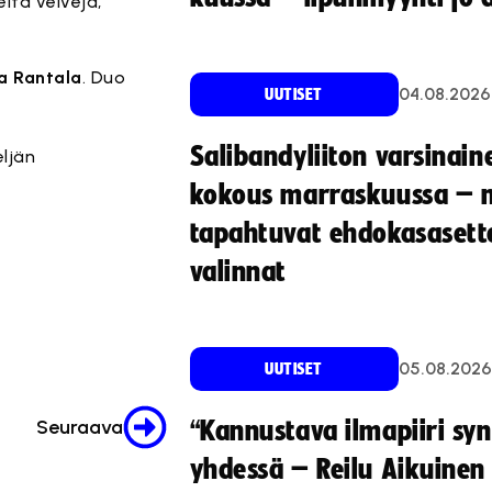
ta veivejä,
a Rantala
. Duo
04.08.2026
UUTISET
Salibandyliiton varsinain
eljän
kokous marraskuussa – 
tapahtuvat ehdokasasette
valinnat
05.08.2026
UUTISET
Seuraava
“Kannustava ilmapiiri sy
yhdessä – Reilu Aikuinen 