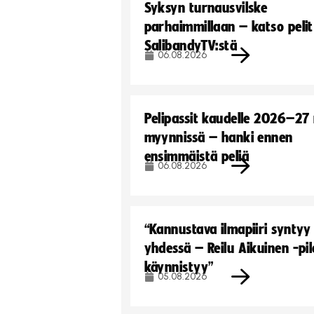
Syksyn turnausvilske
parhaimmillaan – katso pelit
SalibandyTV:stä
06.08.2026
Pelipassit kaudelle 2026–27
myynnissä – hanki ennen
ensimmäistä peliä
06.08.2026
“Kannustava ilmapiiri syntyy
yhdessä – Reilu Aikuinen -pil
käynnistyy”
05.08.2026