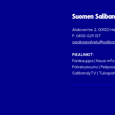
Suomen Saliband
Alakiventie 2, 00920 He
P. 0400-529 017
asiakaspalvelu@saliban
PIKALINKIT:
Fanikauppa
|
Kausi-info
Palvelusivusto
|
Pelipass
SalibandyTV
|
Tulospal