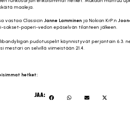
n runkosarjan erikoisimmat hetket. Mukaan mahtuu upei
ikkäitä maaleja.
sa vastaa Classicin
Janne Lamminen
ja Nokian KrP:n
Joon
vi-sakset-paperi-vedon epäselvän tilanteen jälkeen.
ibandyliigan pudotuspelit käynnistyvät perjantain 6.3. n
si mestari on selvillä viimeistään 21.4.
oisimmat hetket:
JAA: