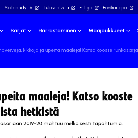
SalibandyTV
Tulospalvelu
F-liiga
Fanikauppa
Sarjat
Harrastaminen
Maajoukkueet
maveivejä, kikkoja ja upeita maaleja! Katso kooste runkosarj
 upeita maaleja! Katso kooste
ista hetkistä
nkosarjaan 2019-20 mahtuu melkoisesti tapahtumia.