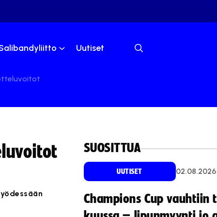
Salibandyliitto
Uutiset
otteluvoitot
SUOSITTUA
eluvoitot
02.08.2026
UUTISET
2 lyödessään
Champions Cup vauhtiin 
kuussa – lipunmyynti jo 