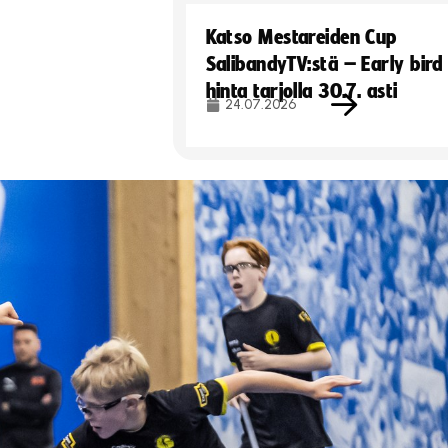
Katso Mestareiden Cup
SalibandyTV:stä – Early bird
hinta tarjolla 30.7. asti
24.07.2026