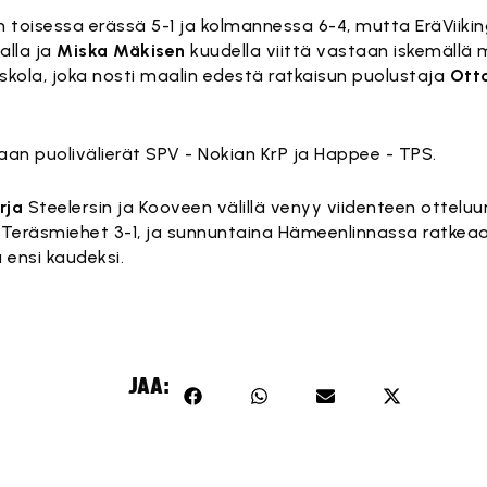
toisessa erässä 5-1 ja kolmannessa 6-4, mutta EräViikingit
lla ja
Miska Mäkisen
kuudella viittä vastaan iskemällä m
Iiskola, joka nosti maalin edestä ratkaisun puolustaja
Ott
an puolivälierät SPV - Nokian KrP ja Happee - TPS.
rja
Steelersin ja Kooveen välillä venyy viidenteen otteluu
Teräsmiehet 3-1, ja sunnuntaina Hämeenlinnassa ratkeaa
 ensi kaudeksi.
JAA: