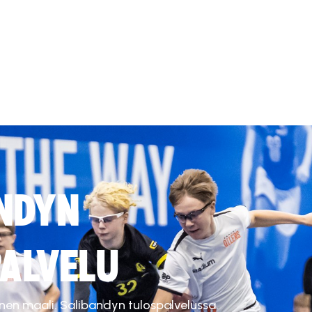
NDYN
ALVELU
inen maali. Salibandyn tulospalvelussa.