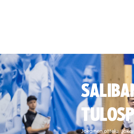
SALIBA
TULOSP
Jokainen ottelu. Joka