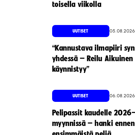
toisella viikolla
05.08.2026
UUTISET
“Kannustava ilmapiiri sy
yhdessä – Reilu Aikuinen 
käynnistyy”
06.08.2026
UUTISET
Pelipassit kaudelle 2026
myynnissä – hanki ennen
ensimmäistä peliä