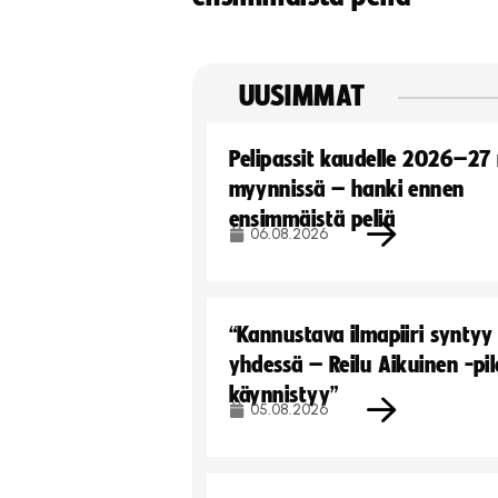
UUSIMMAT
Pelipassit kaudelle 2026–27
myynnissä – hanki ennen
ensimmäistä peliä
06.08.2026
“Kannustava ilmapiiri syntyy
yhdessä – Reilu Aikuinen -pil
käynnistyy”
05.08.2026