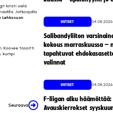
 kiristi vielä
aalilla. Jatkoajalla
o Lehkosuon
04.08.2026
UUTISET
Salibandyliiton varsinain
kokous marraskuussa – 
n. Koovee tasoitti
tapahtuvat ehdokasasette
, kumpi
valinnat
04.08.2026
UUTISET
F-liigan alku häämöttää:
Seuraava
Avauskierrokset syyskuu