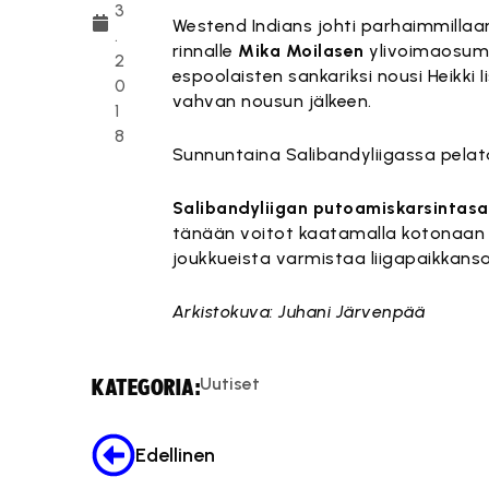
3
Westend Indians johti parhaimmillaan 
.
rinnalle
Mika Moilasen
ylivoimaosuma
2
espoolaisten sankariksi nousi Heikki 
0
vahvan nousun jälkeen.
1
8
Sunnuntaina Salibandyliigassa pelata
Salibandyliigan putoamiskarsintasa
tänään voitot kaatamalla kotonaan 
joukkueista varmistaa liigapaikkansa
Arkistokuva: Juhani Järvenpää
Uutiset
KATEGORIA:
Edellinen