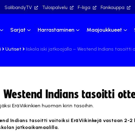
SalibandyTV
Tulospalvelu
F-liiga
Fanikauppa
Sarjat
Harrastaminen
Maajoukkueet
i
Uutiset
Iiskola iski jatkoajalla – Westend Indians tasoitti 
– Westend Indians tasoitti ott
jäksi EräViikinkien huoman kirin tasoihin.
end Indians tasoitti voitoiksi EräViikinkejä vastaan 2-
iskolan jatkoaikamaalilla.