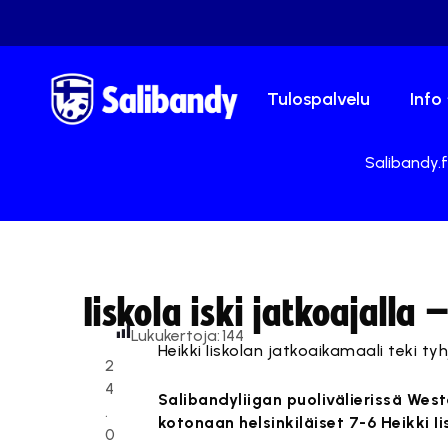
Tulospalvelu
Info
Salibandy.f
Iiskola iski jatkoajalla 
Lukukertoja:
144
Heikki Iiskolan jatkoaikamaali teki tyh
2
4
Salibandyliigan puolivälierissä West
.
kotonaan helsinkiläiset 7-6 Heikki I
0