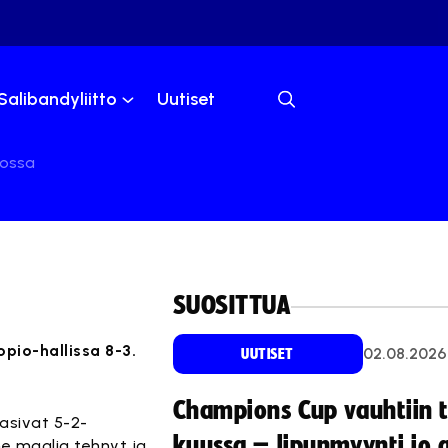
Salibandyliitto
Uutiset
iossa
SUOSITTUA
pio-hallissa 8-3.
02.08.2026
UUTISET
Champions Cup vauhtiin 
kasivat 5-2-
kuussa – lipunmyynti jo 
me maalia tehnyt ja