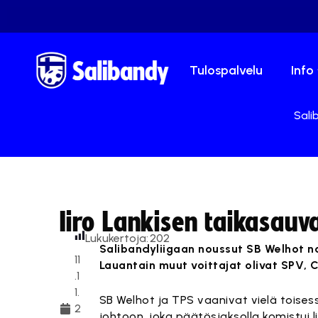
Tulospalvelu
Info
Sali
Iiro Lankisen taikasauva
Lukukertoja:
202
Salibandyliigaan noussut SB Welhot na
11
Lauantain muut voittajat olivat SPV, Cl
.1
1.
SB Welhot ja TPS vaanivat vielä toises
2
johtoon, joka päätösjaksolla komistui 