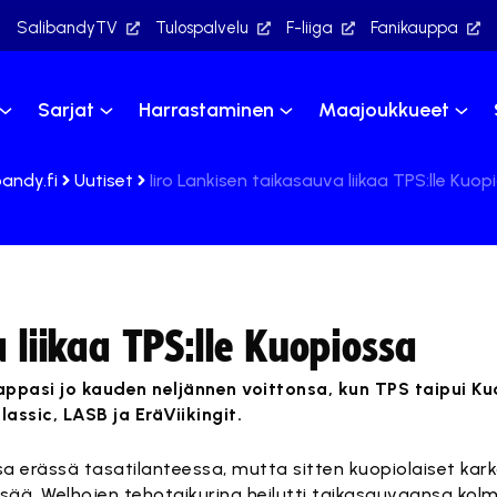
SalibandyTV
Tulospalvelu
F-liiga
Fanikauppa
Sarjat
Harrastaminen
Maajoukkueet
bandy.fi
Uutiset
Iiro Lankisen taikasauva liikaa TPS:lle Kuop
 liikaa TPS:lle Kuopiossa
ppasi jo kauden neljännen voittonsa, kun TPS taipui Kuo
assic, LASB ja EräViikingit.
sa erässä tasatilanteessa, mutta sitten kuopiolaiset kar
lisää. Welhojen tehotaikurina heilutti taikasauvaansa kol