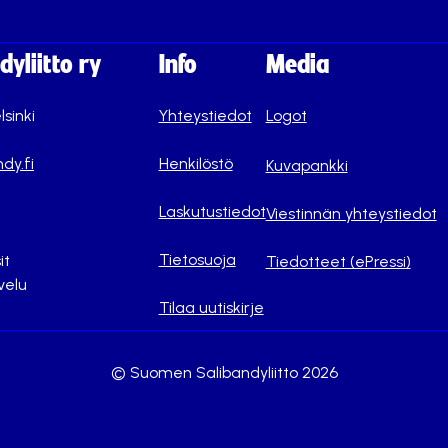
yliitto ry
Info
Media
lsinki
Yhteystiedot
Logot
dy.fi
Henkilöstö
Kuvapankki
Laskutustiedot
Viestinnän yhteystiedot
Tietosuoja
it
Tiedotteet (ePressi)
velu
Tilaa uutiskirje
© Suomen Salibandyliitto 2026