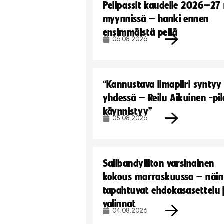
Pelipassit kaudelle 2026–27
myynnissä – hanki ennen
ensimmäistä peliä
06.08.2026
“Kannustava ilmapiiri syntyy
yhdessä – Reilu Aikuinen -pil
käynnistyy”
05.08.2026
Salibandyliiton varsinainen
kokous marraskuussa – näin
tapahtuvat ehdokasasettelu 
valinnat
04.08.2026