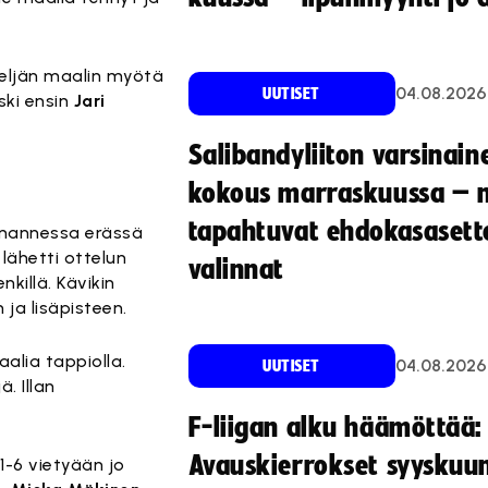
eljän maalin myötä
04.08.2026
UUTISET
ski ensin
Jari
Salibandyliiton varsinain
kokous marraskuussa – 
tapahtuvat ehdokasasette
olmannessa erässä
 lähetti ottelun
valinnat
killä. Kävikin
n ja lisäpisteen.
aalia tappiolla.
04.08.2026
UUTISET
. Illan
F-liigan alku häämöttää:
Avauskierrokset syyskuu
1-6 vietyään jo