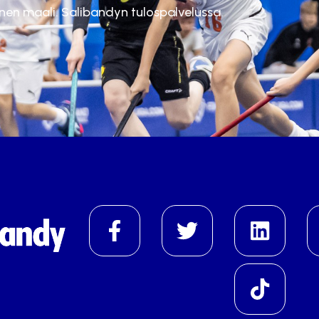
inen maali. Salibandyn tulospalvelussa.