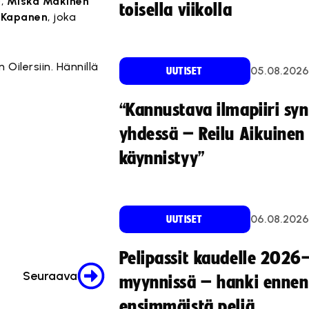
),
Miska Mäkinen
toisella viikolla
i Kapanen
, joka
ilersiin. Hännillä
05.08.2026
UUTISET
“Kannustava ilmapiiri sy
yhdessä – Reilu Aikuinen 
käynnistyy”
06.08.2026
UUTISET
Pelipassit kaudelle 2026
Seuraava
myynnissä – hanki ennen
ensimmäistä peliä