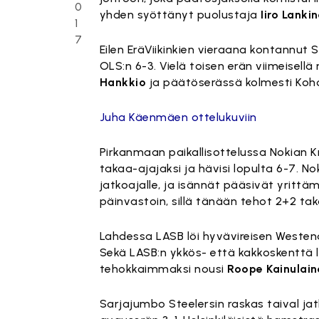
0
yhden syöttänyt puolustaja
Iiro Lanki
1
7
Eilen EräViikinkien vieraana kontannut 
OLS:n 6-3. Vielä toisen erän viimeisellä
Hankkio
ja päätöserässä kolmesti Koh
Juha Käenmäen ottelukuviin
Pirkanmaan paikallisottelussa Nokian K
takaa-ajajaksi ja hävisi lopulta 6-7. N
jatkoajalle, ja isännät pääsivät yrittä
päinvastoin, sillä tänään tehot 2+2 ta
Lahdessa LASB löi hyvävireisen Westend I
Sekä LASB:n ykkös- että kakkoskenttä lau
tehokkaimmaksi nousi
Roope Kainulain
Sarjajumbo Steelersin raskas taival jat