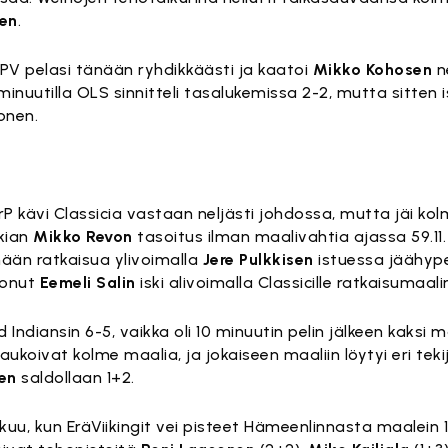
nen
.
SPV pelasi tänään ryhdikkäästi ja kaatoi
Mikko Kohosen
n
 minuutilla OLS sinnitteli tasalukemissa 2-2, mutta sitten i
onen.
rP kävi Classicia vastaan neljästi johdossa, mutta jäi k
okian
Mikko Revon
tasoitus ilman maalivahtia ajassa 59.11.
mään ratkaisua ylivoimalla
Jere Pulkkisen
istuessa jäähypen
konut
Eemeli Salin
iski alivoimalla Classicille ratkaisumaali
ndiansin 6-5, vaikka oli 10 minuutin pelin jälkeen kaksi m
koivat kolme maalia, ja jokaiseen maaliin löytyi eri tekijä
en
saldollaan 1+2.
kuu, kun EräViikingit vei pisteet Hämeenlinnasta maalein 1