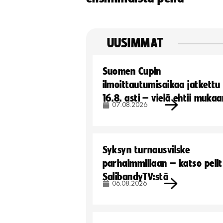
UUSIMMAT
Suomen Cupin
ilmoittautumisaikaa jatkettu
16.8. asti – vielä ehtii muka
07.08.2026
Syksyn turnausvilske
parhaimmillaan – katso pelit
SalibandyTV:stä
06.08.2026