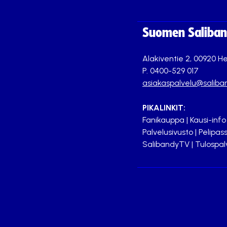
Suomen Saliband
Alakiventie 2, 00920 He
P. 0400-529 017
asiakaspalvelu@saliban
PIKALINKIT:
Fanikauppa
|
Kausi-info
Palvelusivusto
|
Pelipass
SalibandyTV
|
Tulospal