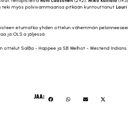
sivat tehopisteitä
Roni Laasonen
(2+2),
Miko Kailiala
(1+3
ia teki myös polvivammaansa pitkään kuntouttanut
Laur
n pisteen etumatka yhden ottelun vähemmän pelanneeseen O
aa ja OLS:a jäljessä.
n ottelut SalBa - Happee ja SB Welhot - Westend Indians.
JAA: