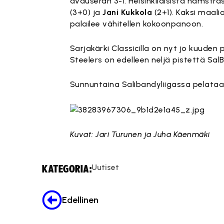
avauserän 3-1. Helsinkiläisistä hamstra
(3+0) ja
Jani Kukkola
(2+1). Kaksi maal
palailee vähitellen kokoonpanoon.
Sarjakärki Classicilla on nyt jo kuude
Steelers on edelleen neljä pistettä SalB
Sunnuntaina Salibandyliigassa pelataa
Kuvat: Jari Turunen ja Juha Käenmäki
Uutiset
KATEGORIA:
Edellinen