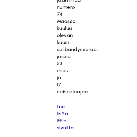
jäsenmaa
numero
74.
Maassa
kuuluu
olevan
kuusi
salibandyseuraa,
joissa
53
mies-
ja
17
naispelaajaa.
Lue
lisää
IFF:n
sivuilta