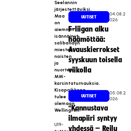
Seelannin
järjestettäviksi.
04.08.2
Maa
UUTISET
026
on
F-liigan alku
aiemmin
isännöinyt
häämöttää:
salibandyn
Avauskierrokset
miesten,
naisten
syyskuun toisella
ja
viikolla
nuorten
MM-
karsintaturnauksia.
Kisapaikkana
05.08.2
UUTISET
tulee
026
olemaan
“Kannustava
Wellington.
ilmapiiri syntyy
U19-
yhdessä – Reilu