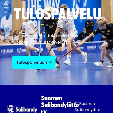
TULOSPALVELU
Jokainen ottelu. Jokainen maali.
Salibandyn tulospalvelussa.
Tulospalveluun
Suomen
© Suomen
Salibandyliitto
Salibandyliitto
ry