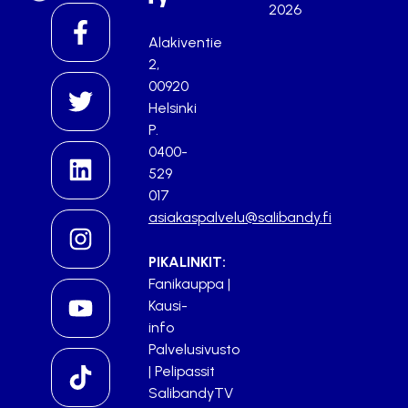
2026
Alakiventie
2,
00920
Helsinki
P.
0400-
529
017
asiakaspalvelu@salibandy.fi
PIKALINKIT:
Fanikauppa
|
Kausi-
info
Palvelusivusto
|
Pelipassit
SalibandyTV