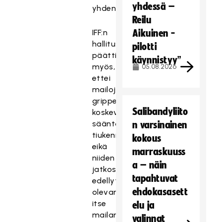
yhdessä –
yhden.
Reilu
IFF:n
Aikuinen -
hallitus
pilotti
päätti
käynnistyy”
myös,
05.08.2026
ettei
mailojen
grippejä
Salibandyliito
koskevia
sääntöjä
n varsinainen
tiukenneta
kokous
eikä
marraskuuss
niiden
a – näin
jatkossakaan
tapahtuvat
edellytetä
ehdokasasett
olevan
itse
elu ja
mailan
valinnat