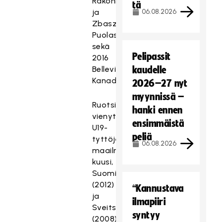
Rakoniwicze
tä
ja
06.08.2026
Zbaszyn
Puolassa
sekä
Pelipassit
2016
Belleville
kaudelle
Kanadassa.
2026–27 nyt
myynnissä –
Ruotsi
hanki ennen
vienyt
ensimmäistä
U19-
peliä
tyttöjen
06.08.2026
maailmanmestaruuksista
kuusi,
Suomi
(2012)
“Kannustava
ja
ilmapiiri
Sveitsi
syntyy
(2008)