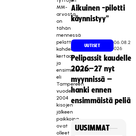
tyttöjen
Aikuinen -pilotti
MM-
arvosta
käynnistyy”
on
tähän
mennessä
pelattu
06.08.2
UUTISET
026
kahdeksan
kertaa,
Pelipassit kaudelle
ja
2026–27 nyt
ensimmäisten
eli
myynnissä –
Tampereen
hanki ennen
vuoden
2004
ensimmäistä peliä
kisojen
jälkeen
paikkoina
ovat
UUSIMMAT
olleet