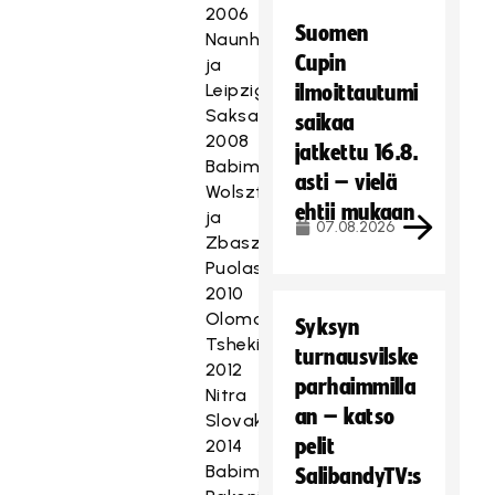
2006
Suomen
Naunhof
Cupin
ja
Leipzig
ilmoittautumi
Saksassa,
saikaa
2008
jatkettu 16.8.
Babimost
asti – vielä
Wolsztyn
ehtii mukaan
ja
07.08.2026
Zbaszyn
Puolassa,
2010
Olomouc
Syksyn
Tshekissä,
turnausvilske
2012
parhaimmilla
Nitra
an – katso
Slovakiassa,
pelit
2014
Babimost,
SalibandyTV:s