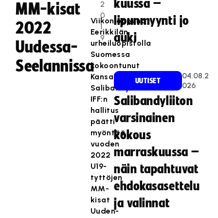
kuussa –
2
MM-kisat
0
lipunmyynti jo
Viikonloppuna
2022
1
Eerikkilän
auki
9
Uudessa-
urheiluopistolla
Suomessa
Seelannissa
kokoontunut
04.08.2
Kansainvälisen
UUTISET
026
Salibandyliiton
IFF:n
Salibandyliiton
hallitus
varsinainen
päätti
myöntää
kokous
vuoden
marraskuussa –
2022
U19-
näin tapahtuvat
tyttöjen
ehdokasasettelu
MM-
kisat
ja valinnat
Uuden-