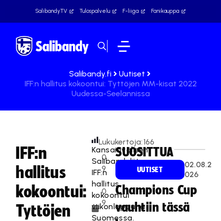
SalibandyTV
Tulospalvelu
F-liiga
Fanikauppa
Salibandy.fi
Uutiset
IFF:n hallitus kokoontui: Tyttöjen MM-kisat 2022
Uudessa-Seelannissa
Lukukertoja:
166
IFF:n
Kansainvälisen
SUOSITTUA
0
Salibandyliiton
02.08.2
hallitus
9
UUTISET
IFF:n
026
.
hallitus
kokoontui:
Champions Cup
0
kokoontui
9
vauhtiin tässä
viikonloppuna
Tyttöjen
.
Suomessa.