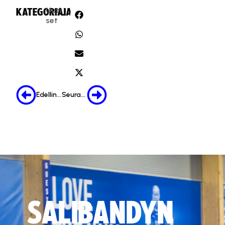
Uuti
KATEGORIA:
JAA:
set
Edellinen
Seuraava
SALIBANDYN