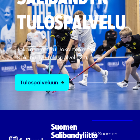
TULOSPALVELU
Jokainen ottelu. Jokainen maali.
Salibandyn tulospalvelussa.
Tulospalveluun
Suomen
© Suomen
Salibandyliitto