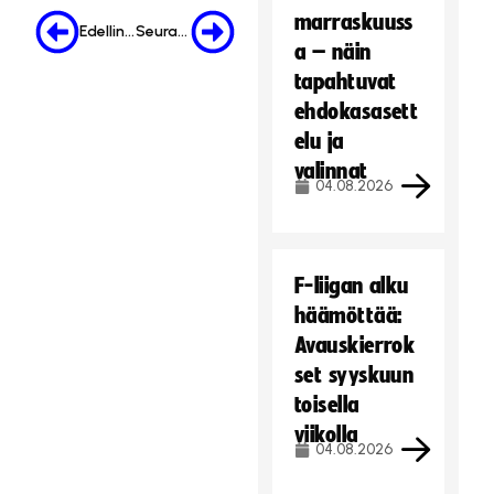
marraskuuss
Edellinen
Seuraava
a – näin
tapahtuvat
ehdokasasett
elu ja
valinnat
04.08.2026
F-liigan alku
häämöttää:
Avauskierrok
set syyskuun
toisella
viikolla
04.08.2026