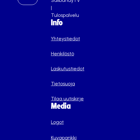
SalibandyTV
|
Tulospalvelu
Info
Yhteystiedot
Henkilöstö
Laskutustiedot
Tietosuoja
Tilaa uutiskirje
Media
Logot
Kuvapankki