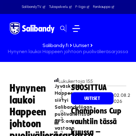
SalibandyTV
Tulospalvelu
F-liiga
Fanikauppa
Salibandy.fi
Uutiset
Hynynen laukoi Happeen johtoon puolivälieräsarjassa
Lukukertoja:
155
Hynynen
Jyväskylän
SUOSITTUA
1
Happee
02.08.2
laukoi
4
UUTISET
siirtyi
026
.
Salibandyliigan
Happeen
Champions Cup
0
puolivälierissä
3
vauhtiin tässä
TPS:aa
johtoon
.
vastaan
kuussa –
2
puolivälieräsarjassa
2-1-