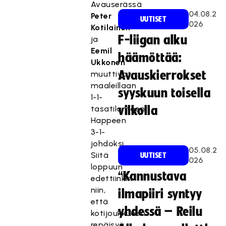
Avauserässä
04.08.2
Peter
UUTISET
026
Kotilainen
F-liigan alku
ja
Eemil
häämöttää:
Ukkonen
Avauskierrokset
muuttivat
maaleillaan
syyskuun toisella
1-1-
tasatilanteen
viikolla
Happeen
3-1-
johdoksi.
05.08.2
Siitä
UUTISET
026
loppuun
“Kannustava
edettiinkin
niin,
ilmapiiri syntyy
että
yhdessä – Reilu
kotijoukkueen
repäisyä