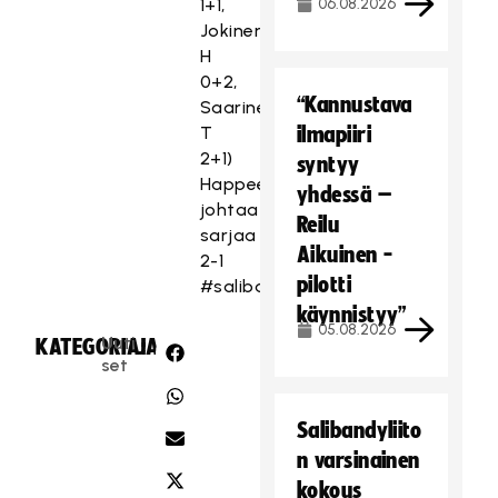
1+1,
06.08.2026
Jokinen
H
0+2,
“Kannustava
Saarinen
T
ilmapiiri
2+1)
syntyy
Happee
yhdessä –
johtaa
Reilu
sarjaa
Aikuinen -
2-1
pilotti
#salibandy
käynnistyy”
05.08.2026
Uuti
KATEGORIA:
JAA:
set
Salibandyliito
n varsinainen
kokous