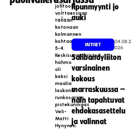
0
lipunmyynti jo
johtoon
1
voittaessaan
auki
6
tänään
kotonaan
kolmannen
kohtaamisen
04.08.2
UUTISET
026
5-4.
Keskisuomalaisten
Salibandyliiton
hahmo
varsinainen
oli
kaksi
kokous
maalia
marraskuussa –
laukonut
runkosarjan
näin tapahtuvat
pistekuningas
ehdokasasettelu
Veli-
Matti
ja valinnat
Hynynen.