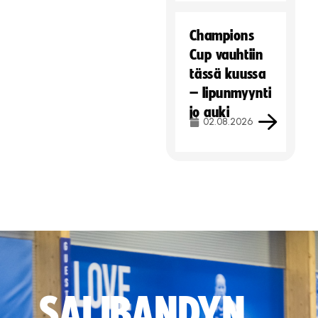
Champions
Cup vauhtiin
tässä kuussa
– lipunmyynti
jo auki
02.08.2026
SALIBANDYN