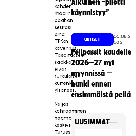
Aikuinen -pilotti
kahden
käynnistyy”
maalin
päähän
seurasi
aina
06.08.2
UUTISET
TPS:n
026
kavennus.
Pelipassit kaudelle
Tasoitukseen
2026–27 nyt
saakka
eivät
myynnissä –
turkulaiset
hanki ennen
kuitenkaan
yltäneet.
ensimmäistä peliä
Neljäs
kohtaaminen
häämöttää
UUSIMMAT
keskiviikkona
Turussa.