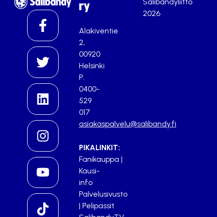
Salibandyliitto
ry
2026
Alakiventie
2,
00920
Helsinki
P.
0400-
529
017
asiakaspalvelu@salibandy.fi
PIKALINKIT:
Fanikauppa
|
Kausi-
info
Palvelusivusto
|
Pelipassit