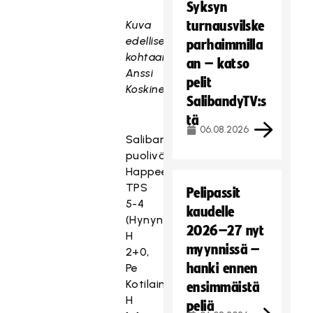
Syksyn
Kuva
turnausvilske
edellisestä
parhaimmilla
kohtaamisesta:
an – katso
Anssi
pelit
Koskinen
SalibandyTV:s
tä
06.08.2026
Salibandyliigan
puolivälierä
Happee-
TPS
Pelipassit
5-4
kaudelle
(Hynynen
2026–27 nyt
H
myynnissä –
2+0,
hanki ennen
Pe
Kotilainen
ensimmäistä
H
peliä